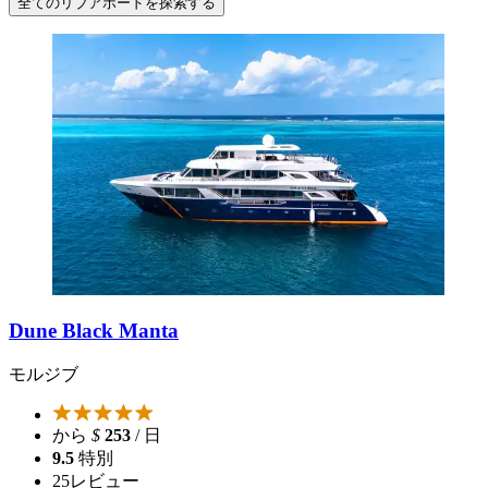
全てのリブアボードを探索する
Dune Black Manta
モルジブ
から
$
253
/ 日
9.5
特別
25
レビュー