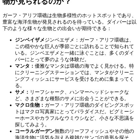
物が見られるのか？
ガーフ・アリフ環礁は生物多様性のホットスポットであり、
豊富な海洋生物が発見されるのを待っている。ダイバーは以
下のような様々な生物との出会いが期待できる：
ジンベイザメ
ジンベエザメ：ガーフ・アリフ環礁は、
この穏やかな巨人が季節ごとに訪れることで知られて
いる。ジンベエザメと一緒に泳ぐことは、多くのダイ
バーにとって夢のような体験だ。
マンタ：
優雅なマンタは環礁の海でよく見かける。特
にクリーニングステーションでは、マンタがクリーニ
ングフィッシュにサービスを受けるために集まってく
る。
サメ：
リーフシャーク、ハンマーヘッドシャークな
ど、さまざまな種類のサメに出会うことができる。
マクロ生物：
ガーフ・アリフ環礁のダイビングスポッ
トはマクロ写真家にとってパラダイスだ。ピグミーシ
ーホースやカラフルなウミウシなど、小さな不思議を
探してみよう。
コーラルガーデン
無数のリーフフィッシュやその他の
海洋生物に活気を与える複雑なサンゴの造形を探そ