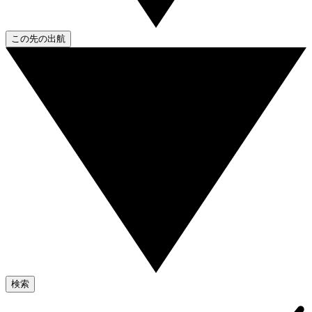
この先の出航
検索