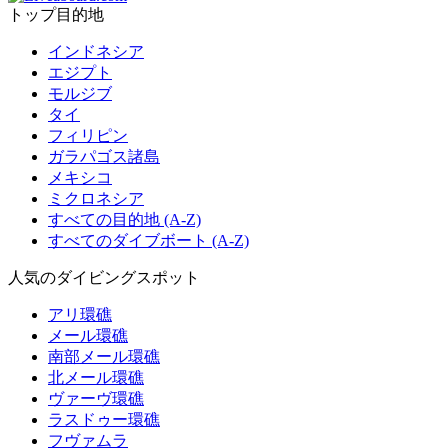
トップ目的地
インドネシア
エジプト
モルジブ
タイ
フィリピン
ガラパゴス諸島
メキシコ
ミクロネシア
すべての目的地 (A-Z)
すべてのダイブボート (A-Z)
人気のダイビングスポット
アリ環礁
メール環礁
南部メール環礁
北メール環礁
ヴァーヴ環礁
ラスドゥー環礁
フヴァムラ