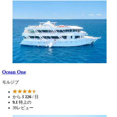
Ocean One
モルジブ
から
$
226
/ 日
9.1
特上の
39
レビュー