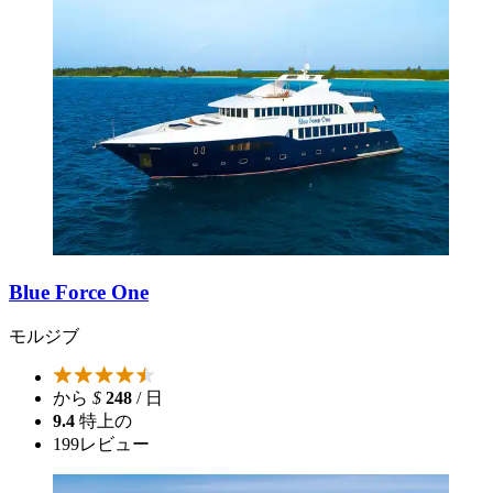
Blue Force One
モルジブ
から
$
248
/ 日
9.4
特上の
199
レビュー