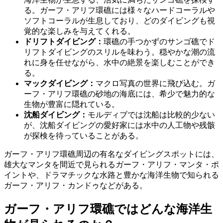
る。ガーフ・アリフ環礁には様々なハードコーラルや
ソフトコーラルが生息しており、どのダイビングも視
覚的な楽しみを与えてくれる。
ドリフトダイビング：
環礁の手つかずのサンゴ礁でド
リフトダイビングのスリルを味わう。穏やかな潮の流
れに身を任せながら、水中の絶景を楽しむことができ
る。
マックダイビング：
マクロ写真の世界に飛び込む。ガ
ーフ・アリフ環礁の砂地の海底には、希少で魅力的な
生物が豊富に隠れている。
沈船ダイビング：
モルディブでは沈船は比較的少ない
が、沈船ダイビングの愛好家には水中の人工物や残骸
が探検を待っていることがある。
ガーフ・アリフ環礁周辺の有名なダイビングスポットには、
雄大なマンタを間近で見られるガーフ・アリフ・マンタ・ポ
イントや、ドラマチックな水路と豊かな海洋生物で知られる
ガーフ・アリフ・カンドゥなどがある。
ガーフ・アリフ環礁ではどんな海洋生