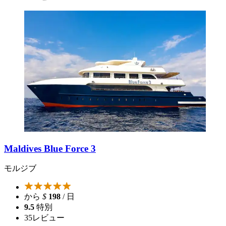
Maldives Blue Force 3
モルジブ
から
$
198
/ 日
9.5
特別
35
レビュー