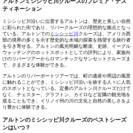
アルトンミシシッピ川クルーズのプレミア・デス
ティネーション
ミシシッピ川沿いに位置するアルトンは、歴史と美しい自然
に彩られた街であり、リバークルーズの理想的な拠点となっ
ている。アルトンでの
ミシシッピ川
クルーズは、アメリカ西
部の境界の多くを示す歴史的な水域の探索を熱望する旅行者
を引き寄せる。アルトンの風光明媚な断崖、史跡、イーグル
ウォッチングのホットスポットとしての評判により、家族向
けのリバーツアーからロマンチックなサンセットクルーズま
で、さまざまな体験ができる。
アルトンのリバーボートツアーでは、町の遺産や周辺の風景
に触れることができ、ミシシッピ川沿いを旅する人々に人気
のスポットとなっている。定番のアルトン川クルーズだけで
なく、チェスター、グラフトン、カイロなど近隣の観光地を
巡ることもでき、イリノイ州の川の文化と自然の美しさをよ
り豊かに体験できる。
アルトンのミシシッピ川クルーズのベストシーズ
ンはいつ？