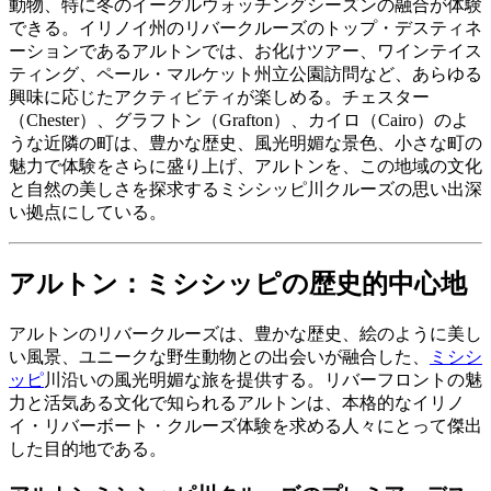
動物、特に冬のイーグルウォッチングシーズンの融合が体験
できる。イリノイ州のリバークルーズのトップ・デスティネ
ーションであるアルトンでは、お化けツアー、ワインテイス
ティング、ペール・マルケット州立公園訪問など、あらゆる
興味に応じたアクティビティが楽しめる。チェスター
（Chester）、グラフトン（Grafton）、カイロ（Cairo）のよ
うな近隣の町は、豊かな歴史、風光明媚な景色、小さな町の
魅力で体験をさらに盛り上げ、アルトンを、この地域の文化
と自然の美しさを探求するミシシッピ川クルーズの思い出深
い拠点にしている。
アルトン：ミシシッピの歴史的中心地
アルトンのリバークルーズは、豊かな歴史、絵のように美し
い風景、ユニークな野生動物との出会いが融合した、
ミシシ
ッピ
川沿いの風光明媚な旅を提供する。リバーフロントの魅
力と活気ある文化で知られるアルトンは、本格的なイリノ
イ・リバーボート・クルーズ体験を求める人々にとって傑出
した目的地である。