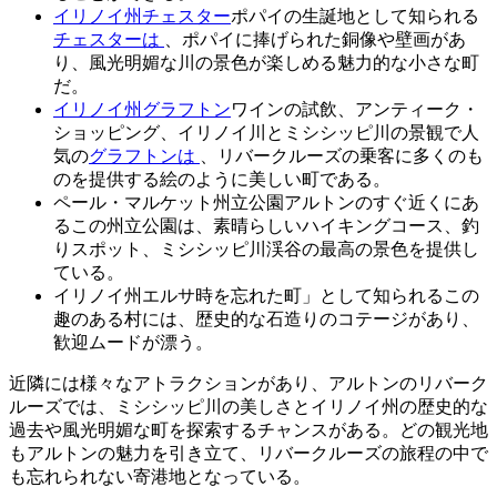
イリノイ州チェスター
ポパイの生誕地として知られる
チェスターは
、ポパイに捧げられた銅像や壁画があ
り、風光明媚な川の景色が楽しめる魅力的な小さな町
だ。
イリノイ州グラフトン
ワインの試飲、アンティーク・
ショッピング、イリノイ川とミシシッピ川の景観で人
気の
グラフトンは
、リバークルーズの乗客に多くのも
のを提供する絵のように美しい町である。
ペール・マルケット州立公園アルトンのすぐ近くにあ
るこの州立公園は、素晴らしいハイキングコース、釣
りスポット、ミシシッピ川渓谷の最高の景色を提供し
ている。
イリノイ州エルサ時を忘れた町」として知られるこの
趣のある村には、歴史的な石造りのコテージがあり、
歓迎ムードが漂う。
近隣には様々なアトラクションがあり、アルトンのリバーク
ルーズでは、ミシシッピ川の美しさとイリノイ州の歴史的な
過去や風光明媚な町を探索するチャンスがある。どの観光地
もアルトンの魅力を引き立て、リバークルーズの旅程の中で
も忘れられない寄港地となっている。