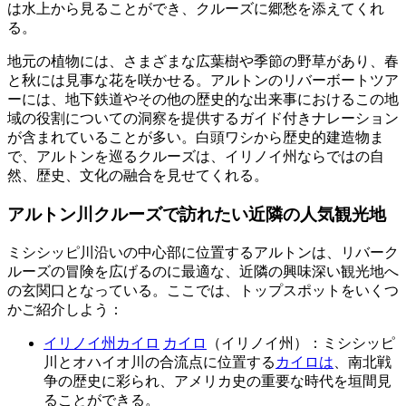
は水上から見ることができ、クルーズに郷愁を添えてくれ
る。
地元の植物には、さまざまな広葉樹や季節の野草があり、春
と秋には見事な花を咲かせる。アルトンのリバーボートツア
ーには、地下鉄道やその他の歴史的な出来事におけるこの地
域の役割についての洞察を提供するガイド付きナレーション
が含まれていることが多い。白頭ワシから歴史的建造物ま
で、アルトンを巡るクルーズは、イリノイ州ならではの自
然、歴史、文化の融合を見せてくれる。
アルトン川クルーズで訪れたい近隣の人気観光地
ミシシッピ川沿いの中心部に位置するアルトンは、リバーク
ルーズの冒険を広げるのに最適な、近隣の興味深い観光地へ
の玄関口となっている。ここでは、トップスポットをいくつ
かご紹介しよう：
イリノイ州カイロ
カイロ
（イリノイ州）：ミシシッピ
川とオハイオ川の合流点に位置する
カイロは
、南北戦
争の歴史に彩られ、アメリカ史の重要な時代を垣間見
ることができる。