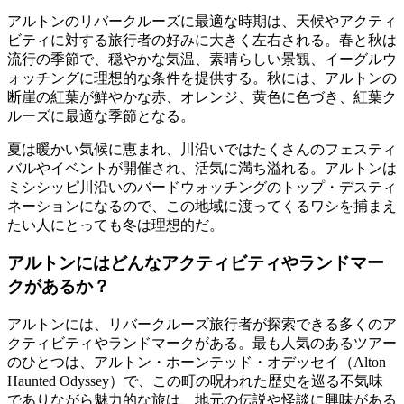
アルトンのリバークルーズに最適な時期は、天候やアクティ
ビティに対する旅行者の好みに大きく左右される。春と秋は
流行の季節で、穏やかな気温、素晴らしい景観、イーグルウ
ォッチングに理想的な条件を提供する。秋には、アルトンの
断崖の紅葉が鮮やかな赤、オレンジ、黄色に色づき、紅葉ク
ルーズに最適な季節となる。
夏は暖かい気候に恵まれ、川沿いではたくさんのフェスティ
バルやイベントが開催され、活気に満ち溢れる。アルトンは
ミシシッピ川沿いのバードウォッチングのトップ・デスティ
ネーションになるので、この地域に渡ってくるワシを捕まえ
たい人にとっても冬は理想的だ。
アルトンにはどんなアクティビティやランドマー
クがあるか？
アルトンには、リバークルーズ旅行者が探索できる多くのア
クティビティやランドマークがある。最も人気のあるツアー
のひとつは、アルトン・ホーンテッド・オデッセイ（Alton
Haunted Odyssey）で、この町の呪われた歴史を巡る不気味
でありながら魅力的な旅は、地元の伝説や怪談に興味がある