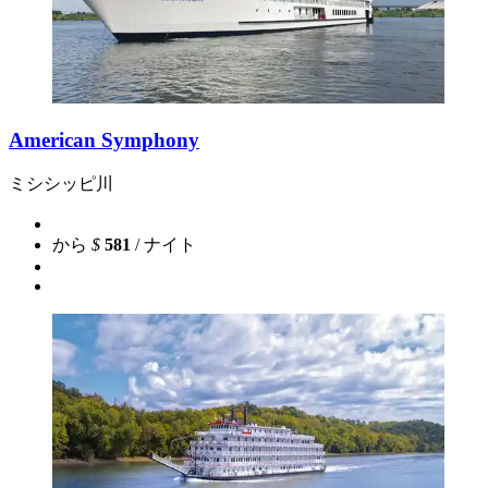
American Symphony
ミシシッピ川
から
$
581
/ ナイト