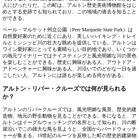
人にぴったりだ。この町は、アルトン歴史美術博物館をはじ
めとする史跡でも知られており、この地域の過去を知ること
ができる。
ペール・マルケット州立公園（Pere Marquette State Park）は
自然愛好家のために近くにあり、美しいハイキング・トレイ
ルとミシシッピ川の壮大な眺めを提供している。アルトンは
ワイン愛好家にとっても素晴らしい目的地であり、いくつか
の地元ワイナリーではテイスティングと風光明媚な川の景色
を楽しむことができる。歴史に興味がある人、アウトドア・
アドベンチャーに興味がある人、川沿いでのどかな一日を過
ごしたい人、アルトンには誰もが楽しめる何かがある。
アルトン・リバー・クルーズでは何が見られる
か？
アルトンのリバークルーズでは、風光明媚な風景、歴史的建
造物、地元の野生動物を見ることができる。冬になると、ア
ルトンはイーグルウォッチングの名所として知られ、川の断
崖沿いでこの雄大な鳥を見ようと、全国からバードウォッチ
ャーが集まる。19世紀のルーツを反映した町の歴史的建築物