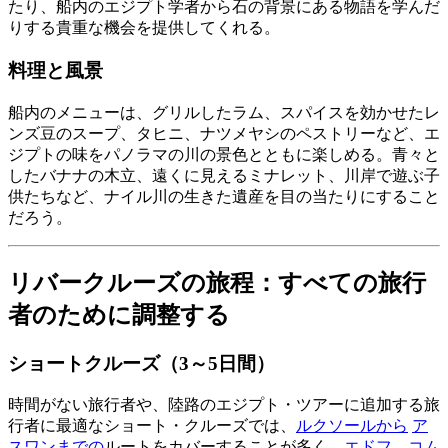
たり、船内のエジプト学者から石の背景にある物語を学んだ
りする貴重な機会を提供してくれる。
料理と風景
船内のメニューは、グリルしたラム、スパイスを効かせたレ
ンズ豆のスープ、タヒニ、ナツメヤシのペストリーなど、エ
ジプトの味をパノラマの川の景色とともに楽しめる。青々と
したバナナの木立、遠くに見えるミナレット、川岸で遊ぶ子
供たちなど、ナイル川の生きた遺産を目の当たりにすること
だろう。
リバークルーズの旅程：すべての旅行
者のために調整する
ショートクルーズ（3～5日間）
時間がない旅行者や、陸路のエジプト・ツアーに追加する旅
行者に最適なショート・クルーズでは、
ルクソールから
ア
スワンまでの
ルートをカバーすることが多く、
エドフ
、
コム