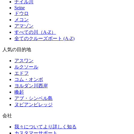
ナイル川
Seine
ドウロ
メコン
アマゾン
すべての川（A-Z）
全てのクルーズボート (A-Z)
人気の目的地
アスワン
ルクソール
エドフ
コム・オンボ
ヨルダン川西岸
喚起
アブ・シンベル島
ヌビアンビレッジ
会社
我々についてより詳しく知る
カスタマーサポート