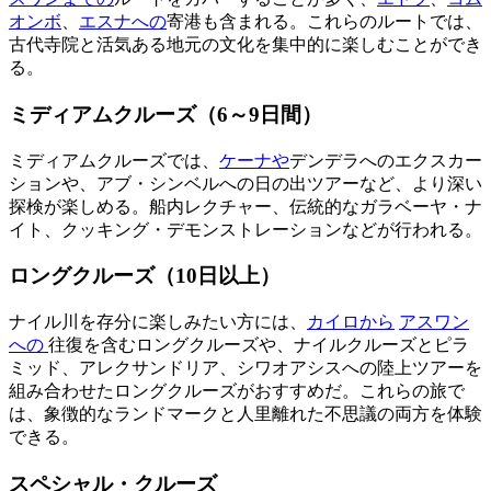
オンボ
、
エスナへの
寄港も含まれる。これらのルートでは、
古代寺院と活気ある地元の文化を集中的に楽しむことができ
る。
ミディアムクルーズ（6～9日間）
ミディアムクルーズでは、
ケーナや
デンデラへのエクスカー
ションや、アブ・シンベルへの日の出ツアーなど、より深い
探検が楽しめる。船内レクチャー、伝統的なガラベーヤ・ナ
イト、クッキング・デモンストレーションなどが行われる。
ロングクルーズ（10日以上）
ナイル川を存分に楽しみたい方には、
カイロから
アスワン
への
往復を含むロングクルーズや、ナイルクルーズとピラ
ミッド、アレクサンドリア、シワオアシスへの陸上ツアーを
組み合わせたロングクルーズがおすすめだ。これらの旅で
は、象徴的なランドマークと人里離れた不思議の両方を体験
できる。
スペシャル・クルーズ