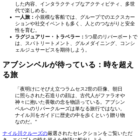
した内容、インタラクティブなアクティビティ、多世
代で楽しめる。
一人旅：
小規模な客船では、グループでのエクスカー
ションや社交イベントも多く、人とのつながりと安全
性を育む。
ラグジュアリー・トラベラー：
5つ星のリバーボートで
は、スパトリートメント、グルメダイニング、コンシ
ェルジュサービスを期待しよう。
アブシンベルが待っている：時を超え
る旅
「夜明けにそびえ立つラムセス2世の巨像、朝日
に照らされた石造りの顔は、古代人がファラオや
神々に抱いた畏敬の念を物語っている。アブシン
ベルへのリバークルーズは単なる旅行ではない。
ナイル川をガイドに歴史の中を歩くという贈り物
なのだ。"
ナイル川クルーズの
厳選されたセレクションをご覧いただ
き、エジプトの時を超えた物語に船出しよう。