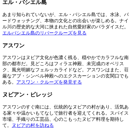
エル・バシエル島
あまり知られていないが、エル・バシエル島では、水泳、バ
ードウォッチング、本物の文化との出会いが楽しめる。ナイ
ル川の歴史的な大河に挟まれた自然愛好家のパラダイスだ。
エルバシエル島のリバークルーズを見る
アスワン
アスワンはヌビア文化が色濃く残る、穏やかでカラフルな南
部の都市だ。見どころはフィラエ神殿、未完成のオベリス
ク、風光明媚なフェルッカライドなど。アスワンはまた、荘
厳なアブ・シンベル神殿へのエクスカーションの玄関口でも
ある。
アスワン・クルーズを発見する
ヌビアン・ビレッジ
アスワンのすぐ南には、伝統的なヌビアの村があり、活気あ
る家々や温かいもてなしで旅行者を迎えてくれる。スパイス
市場、手織りの工芸品、心のこもったヌビア料理を期待し
て。
ヌビアの村を訪ねる