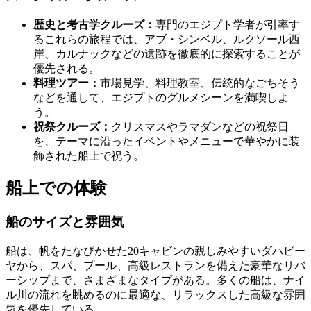
歴史と考古学クルーズ：
専門のエジプト学者が引率す
るこれらの旅程では、アブ・シンベル、ルクソール西
岸、カルナックなどの遺跡を徹底的に探索することが
優先される。
料理ツアー：
市場見学、料理教室、伝統的なごちそう
などを通して、エジプトのグルメシーンを満喫しよ
う。
祝祭クルーズ：
クリスマスやラマダンなどの祝祭日
を、テーマに沿ったイベントやメニューで華やかに装
飾された船上で祝う。
船上での体験
船のサイズと雰囲気
船は、帆をたなびかせた20キャビンの親しみやすいダハビー
ヤから、スパ、プール、高級レストランを備えた豪華なリバ
ーシップまで、さまざまなタイプがある。多くの船は、ナイ
ル川の流れを眺めるのに最適な、リラックスした高級な雰囲
気を優先している。