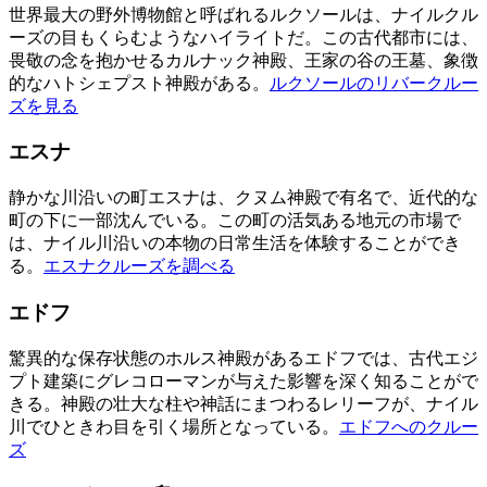
世界最大の野外博物館と呼ばれるルクソールは、ナイルクル
ーズの目もくらむようなハイライトだ。この古代都市には、
畏敬の念を抱かせるカルナック神殿、王家の谷の王墓、象徴
的なハトシェプスト神殿がある。
ルクソールのリバークルー
ズを見る
エスナ
静かな川沿いの町エスナは、クヌム神殿で有名で、近代的な
町の下に一部沈んでいる。この町の活気ある地元の市場で
は、ナイル川沿いの本物の日常生活を体験することができ
る。
エスナクルーズを調べる
エドフ
驚異的な保存状態のホルス神殿があるエドフでは、古代エジ
プト建築にグレコローマンが与えた影響を深く知ることがで
きる。神殿の壮大な柱や神話にまつわるレリーフが、ナイル
川でひときわ目を引く場所となっている。
エドフへのクルー
ズ