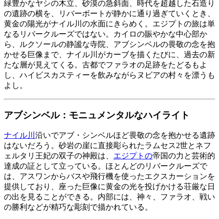
緑豊かなヤシの木立、砂漠の急斜面、時代を超越した石造り
の遺跡の横を、リバーボートが静かに通り過ぎていくとき、
黄金の陽光がナイル川の水面にきらめく。エジプトの旅は単
なるリバークルーズではない。カイロの賑やかな中心部か
ら、ルクソールの静謐な寺院、アブシンベルの畏敬の念を抱
かせる巨像まで、ナイル川がカーブを描くたびに、過去の新
たな層が見えてくる。古都でファラオの足跡をたどるもよ
し、ハイビスカスティーを飲みながらヌビアの村々を漂うも
よし。
アブシンベル：モニュメンタルなハイライト
ナイル川
沿いでアブ・シンベルほど畏敬の念を抱かせる遺跡
はないだろう。砂岩の崖に直接彫られたラムセス2世とネフ
ェルタリ王妃の双子の神殿は、
エジプトの
帝国の力と芸術的
達成の証として立っている。ほとんどのリバークルーズで
は、アスワンからバスや飛行機を使ったエクスカーションを
提供しており、座った巨像に黄金の光を投げかける荘厳な日
の出を見ることができる。内部には、神々、ファラオ、戦い
の勝利などが精巧な彫刻で描かれている。