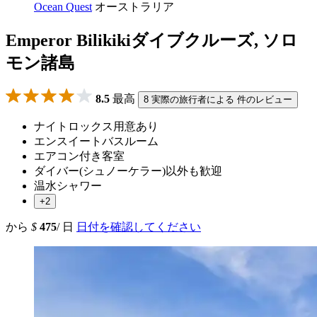
Ocean Quest
オーストラリア
Emperor Bilikikiダイブクルーズ, ソロ
モン諸島
8.5
最高
8 実際の旅行者による 件のレビュー
ナイトロックス用意あり
エンスイートバスルーム
エアコン付き客室
ダイバー(シュノーケラー)以外も歓迎
温水シャワー
+2
から
$
475
/ 日
日付を確認してください