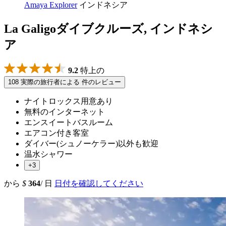
Amaya Explorer
インドネシア
La Galigoダイブクルーズ, インドネシ
ア
9.2
特上の
108 実際の旅行者による 件のレビュー
ナイトロックス用意あり
無料のインターネット
エンスイートバスルーム
エアコン付き客室
ダイバー(シュノーケラー)以外も歓迎
温水シャワー
+3
から
$
364
/ 日
日付を確認してください