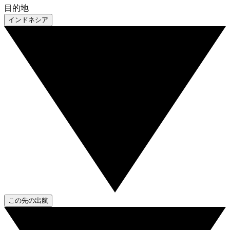
目的地
インドネシア
この先の出航