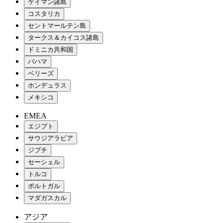
ケイマン諸島
コスタリカ
セントマールテン島
タークス＆カイコス諸島
ドミニカ共和国
バハマ
ベリーズ
ホンデュラス
メキシコ
EMEA
エジプト
サウジアラビア
ジブチ
セーシェル
トルコ
ポルトガル
マダガスカル
アジア