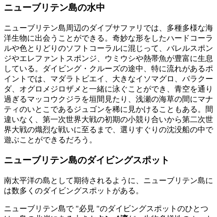
ニューブリテン島の水中
ニューブリテン島周辺のダイブサファリでは、多種多様な海
洋生物に出会うことができる。奇妙な形をしたハードコーラ
ルや色とりどりのソフトコーラルに混じって、バレルスポン
ジやエレファントスポンジ、ウミウシや熱帯魚が豊富に生息
している。ダイビング・クルーズの途中、特に流れがあるポ
イントでは、マダラトビエイ、大きなイソマグロ、バラクー
ダ、オグロメジロザメと一緒に泳ぐことができ、青空を通り
過ぎるマッコウクジラを垣間見たり、浅瀬の海草の間にマナ
ティのいとこであるジュゴンを稀に見かけることもある。間
違いなく、第一次世界大戦の初期の小競り合いから第二次世
界大戦の熾烈な戦いに至るまで、選りすぐりの沈没船の中で
遊ぶことができるだろう。
ニューブリテン島のダイビングスポット
南太平洋の島として期待されるように、ニューブリテン島に
は数多くのダイビングスポットがある。
ニューブリテン島で "必見 "のダイビングスポットのひとつ