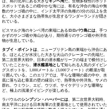
は、島の北岸にある大きな
キンベ湾
だ。生物多様性のホット
スポットであるこの穏やかな海には、有名な沖合の海山や無
数のサンゴ礁の中に、インド太平洋の魚種の3分の2以上を含
む、大小さまざまな熱帯魚が生息するワンダーランドが隠さ
れている。
ビスマルク海のキンベ湾の東端にある
ロロバウ島には
、手つ
かずのサンゴ礁や海山があり、期待通りのサンゴ礁や外洋生
物が生息している。
タブイ・ポイントは
、ニューブリテン島の東端から沖合にあ
る、ほとんどが水没した大きな火山のクレーターの先端だ。
第二次世界大戦中、日本の潜水艦がリーフの端まで横付けし
ていたことから、
潜水艦基地として
知られる人気のダイビン
グスポットを、1,000メートル（3,000フィート）の断崖が取
り囲んでいる。このエリアでは、平らな珊瑚の庭の中や、水
底に落ち込む垂直の壁の縁沿いで、熱帯魚や外洋魚、サメの
群れ、ウミウシ、エビ、ウツボ、サイケデリックな珊瑚な
ど、極上の浅瀬ダイビングが楽しめる。
ラバウルの
シンプソン・ハーバーには
、第二次世界大戦時、
南太平洋における日本海軍の主要基地として使用されていた