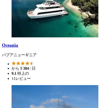
Oceania
パプアニューギニア
から
$
384
/ 日
9.1
特上の
11
レビュー