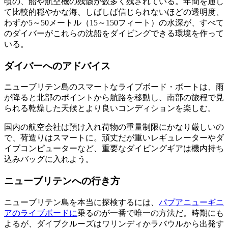
頃の、船や航空機の残骸が数多く残されている。年間を通し
て比較的穏やかな海、しばしば信じられないほどの透明度、
わずか5～50メートル（15～150フィート）の水深が、すべて
のダイバーがこれらの沈船をダイビングできる環境を作って
いる。
ダイバーへのアドバイス
ニューブリテン島のスマートなライブボード・ボートは、雨
が降ると北部のポイントから航路を移動し、南部の旅程で見
られる乾燥した天候とより良いコンディションを楽しむ。
国内の航空会社は預け入れ荷物の重量制限にかなり厳しいの
で、荷造りはスマートに。頑丈だが重いレギュレーターやダ
イブコンピューターなど、重要なダイビングギアは機内持ち
込みバッグに入れよう。
ニューブリテンへの行き方
ニューブリテン島を本当に探検するには、
パプアニューギニ
アのライブボードに
乗るのが一番で唯一の方法だ。時期にも
よるが、ダイブクルーズはワリンディかラバウルから出発す