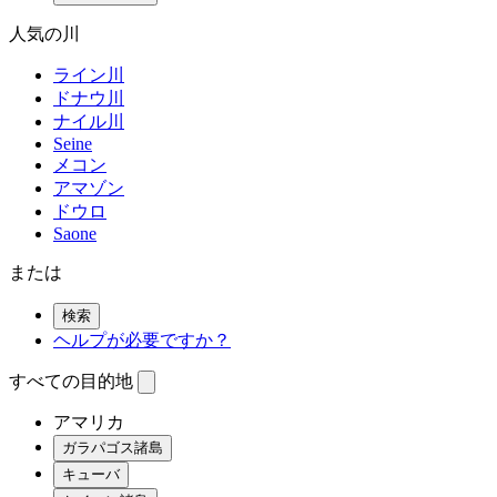
人気の川
ライン川
ドナウ川
ナイル川
Seine
メコン
アマゾン
ドウロ
Saone
または
検索
ヘルプが必要ですか？
すべての目的地
アマリカ
ガラパゴス諸島
キューバ