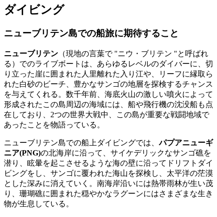
ダイビング
ニューブリテン島での船旅に期待すること
ニューブリテン
（現地の言葉で "ニウ・ブリテン "と呼ばれ
る）でのライブボートは、あらゆるレベルのダイバーに、切
り立った崖に囲まれた人里離れた入り江や、リーフに縁取ら
れた白砂のビーチ、豊かなサンゴの地層を探検するチャンス
を与えてくれる。数千年前、海底火山の激しい噴火によって
形成されたこの島周辺の海域には、船や飛行機の沈没船も点
在しており、2つの世界大戦中、この島が重要な戦闘地域で
あったことを物語っている。
ニューブリテン島での船上ダイビングでは、
パプアニューギ
ニア(PNG)
の北海岸に沿って、サイケデリックなサンゴ礁を
潜り、眩暈を起こさせるような海の壁に沿ってドリフトダイ
ビングをし、サンゴに覆われた海山を探検し、太平洋の茫漠
とした深みに消えていく。南海岸沿いには熱帯雨林が生い茂
り、珊瑚礁に囲まれた穏やかなラグーンにはさまざまな生き
物が生息している。