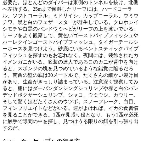
必要だ。ほとんどのダイバーは東側のトンネルを抜け、北側
へ左折する。25mまで傾斜したリーフには、ハードコーラ
ル、ソフトコーラル、ミドリイシ、カップコーラル、ウミウ
チワ、黒と白のフェザースターが群生している。クロホシイ
シモチや白黒のバンドウミヘビがリーフの上を泳いでいる。
リーフをよく観察して、黄色いゴーストパイプフィッシュや
ハーレクインゴーストパイプフィッシュ、タイガーテールシ
ーホースを見つけよう。砂底にいるベントスティックパイプ
フィッシュを探すのもお忘れなく。夜間には、装飾されたカ
イメンガニがいる。変装の達人であるこのカニが背中を向け
ると、スポンジの塊を見つめているような錯覚に陥るだろ
う。南西の壁の底は30メートルで、たくさんの細かい裂け目
があり、生命がぎっしり詰まっている。注意深く観察してみ
ると、棚にはダーバンダンシングシュリンプや赤と白のバン
デッドボクサーシュリンプ、シャコ、ウミウシ、カウリー、
そして驚くほどたくさんのウツボ、スノーフレーク、白目、
フィンブリエイトなどがいる。運がよければ、イカの食習慣
を見ることができる。1匹が見張り役となり、もう1匹が必死
に触手で隙間の中を探し、見つけうる限りの餌を引っ張り出
すのだ。