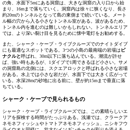
の角、水面下5mにある洞窟は、大きな洞窟の入り口から始
まり、16mまで落ちていく。洞窟内は徐々に狭くなり、長さ
約20mのトンネルとなって島の東側まで続いている。メート
ル幅の穴から入る小さなトンネル室がある。波があるため、
トンネル内を進むのは難しいかもしれない。トンネルエリア
では、より深い裂け目を見るために懐中電灯をお勧めする。
また、シャーク・ケーブ・ライブクルーズでのナイトダイブ
にも最適なスポットである。3つの小島の最南端の岩場は
ピ
ナクルと
呼ばれ、30m以下に落ち込んでいる。潮流が許せ
ば、強い時もあるが、1ダイブで1周できるほど小さい。サメ
の洞窟島の北側には、スクエアロックと呼ばれる小さな岩場
がある。水上では小さな岩だが、水面下では大きく広がって
いる。水深28mの砂地に出る前に、壁が約15mまで垂直に落
ちている。
シャーク・ケーブで見られるもの
シャーク・ケーブ・ライブクルーズでは、この素晴らしいエ
リアを探検する時間がたっぷりある。浅瀬では、クラークア
ネモネフィッシュやトマトアネモネフィッシュ、ニシキフウ
ライウオと同様に、壮大なイソギンチャクが彩りを添える。