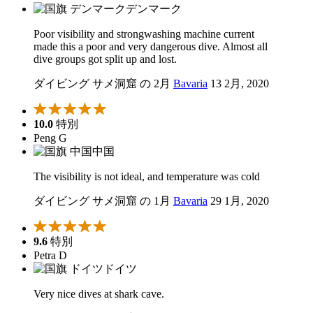
デンマーク
Poor visibility and strongwashing machine current
made this a poor and very dangerous dive. Almost all
dive groups got split up and lost.
ダイビング サメ洞窟 の 2月
Bavaria
13 2月, 2020
10.0
特別
Peng G
中国
The visibility is not ideal, and temperature was cold
ダイビング サメ洞窟 の 1月
Bavaria
29 1月, 2020
9.6
特別
Petra D
ドイツ
Very nice dives at shark cave.