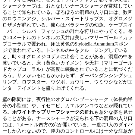
シャークケーブは、おとなしいナースシャークが常駐してい
ることで知られている。ぼろぼろの洞窟の入り口には、数匹
のロウニンアジ、シルバー・スイートリップス、オグロメジ
ロザメが群れている。彼らはバラクーダの幼魚、ケーブスイ
ーパー、シルバーフィッシュの群れを狩りにやってくる。長
さ20メートルのトンネルの天井は美しいマリーゴールドカッ
プコーラルで覆われ、床は黄色のStylotella Aurantiumスポン
ジで覆われている。トンネルの中をクルージングしている
と、時々オグロメジロザメに出会うことがある。洞窟の中を
泳いでいると、床（黄色いカイメン）や天井（マリーゴール
ドカップコーラル）が高度に装飾されていることに気づくだ
ろう。サメがいるにもかかわらず、ダーバンダンシングシュ
リンプ、ロブスター、ウツボ、カウリー、ウミウシなどがエ
ンターテイメントを盛り上げてくれる。
壁の隙間には、夜行性のオグロバンブーシャーク（体長約半
分の小型種）や、イセエビ、カエルアンコウなどが隠れてい
る。
ホワイトチップリーフシャークの
群れも意外な姿を見せ
ることがある。ナースシャークが見られる下の洞窟の入り口
には、1メートル四方の穴が開いている。一度に1人のダイバ
ーしか入れないので、浮力のコントロールには十分な注意が