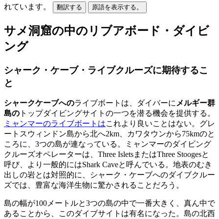
れています。
翻訳する
原語を表示する。
サメ洞窟の中のリブアボード・ダイビ
ング
シャーク・ケーブ・ライブクルーズに期待するこ
と
シャークケーブへの
ライブボートは、ダイバーに
メルギー群
島の
トップダイビングサイトの一つを潜る機会を提供する。
ミャンマーのライブボートは
これより良いことはない。グレ
ートスウィンドン島から北へ2km、カワタウンから75kmのと
ころに、3つの島が連なっている。ミャンマーのダイビング
クルーズオペレーターは、Three IsletsまたはThree Stoogesと
呼び、より一般的にはShark Caveと呼んでいる。地表のむき
出しの岩とは対照的に、シャーク・ケーブへのダイブクルー
ズでは、豊富な海洋生物に驚かされることだろう。
島の幅が100メートルと3つの島の中で一番大きく、真ん中で
あることから、このダイブサイトは有名になった。島の北西