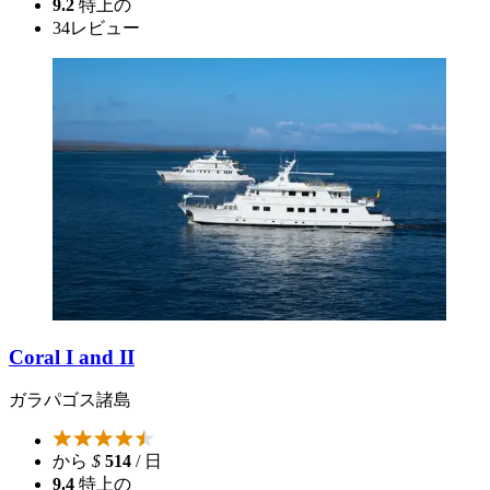
9.2
特上の
34
レビュー
Coral I and II
ガラパゴス諸島
から
$
514
/ 日
9.4
特上の