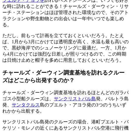
プエルト・アヨラを
訪れるベストシーズンは、いつでも好き
な時に訪れることができる！チャールズ・ダーウィン・リサ
ーチ・ステーションはほぼ管理された環境なので、そのアト
ラクションや野生動物との出会いは一年中いつでも楽しめ
る。
ただし、前もって計画を立てておくといいだろう。たとえ
ば、1月から3月にかけては透明度が高く、水温も最も高いの
で、黒砂海岸でのシュノーケリングに最適だ。一方、1月か
ら4月にかけては強烈な日差しが照りつけるので、この時期
は日焼け止めと帽子を多めに用意しておくといいだろう。
チャールズ・ダーウィン調査基地を訪れるクルー
ズはどこから出発するのか？
チャールズ・ダーウィン調査基地を訪れるほとんどのガラパ
ゴス小型船クルーズは、
サンクリストバル島
発、バルトラ島
発、
サンタクルス
島のプエルト・アヨラ発の3つのうちいず
れかから出航する。
サンクリストバル島発のクルーズの場合、港町プエルト・バ
ケリソ・モレノの近くにあるサンクリストバル空港に飛行機