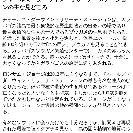
ンの主な見どころ
チャールズ・ダーウィン・リサーチ・ステーションは、ガラ
パゴス諸島で最も象徴的な野生動物との出会いの場であり、
最も象徴的な住人の一人である
ゾウガメの
生息地でもある。
乾燥した風景を抜ける小道を進むと、体長1.5メートル、樹
齢100年近いガラパゴスの巨人、ゾウガメを見ることができ
る。ガラパゴスゾウガメ繁殖センターでは、カメの赤ちゃん
を見ることができる。赤ちゃんはわずか4インチで、十分に
大きくなってからガラパゴスの原野に送り返される。
ロンサム・ジョージは
2012年に亡くなるまで、チャールズ・
ダーウィン・リサーチ・ステーションの最も有名な住人のひ
とりだった。彼の亜種の最後の生き残りであるジョージは、
亡くなったとき少なくとも80歳、もしかしたら100歳を超え
ていたかもしれないと推定されている。ジョージが亡くなっ
て以来、ジョージに近縁の他の種類のカメが発見されてい
る。
有名なゾウガメに会うだけでも十分だろうが、訪問者は再現
された環境で陸イグアナを見たり、島の固有植物や地質につ