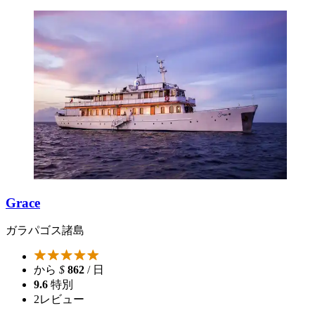
Grace
ガラパゴス諸島
から
$
862
/ 日
9.6
特別
2
レビュー