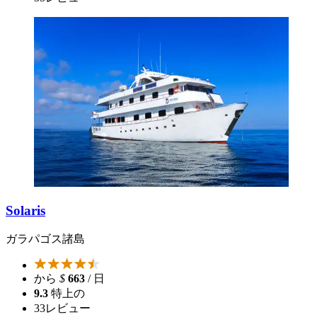
Solaris
ガラパゴス諸島
から
$
663
/ 日
9.3
特上の
33
レビュー