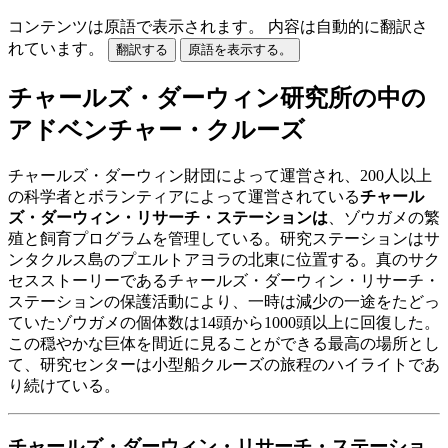
コンテンツは原語で表示されます。
内容は自動的に翻訳さ
れています。
翻訳する
原語を表示する。
チャールズ・ダーウィン研究所の中の
アドベンチャー・クルーズ
チャールズ・ダーウィン財団によって運営され、200人以上
の科学者とボランティアによって運営されている
チャール
ズ・ダーウィン・リサーチ・ステーションは
、ゾウガメの繁
殖と飼育プログラムを管理している。研究ステーションはサ
ンタクルス島のプエルトアヨラの北東に位置する。真のサク
セスストーリーであるチャールズ・ダーウィン・リサーチ・
ステーションの保護活動により、一時は減少の一途をたどっ
ていたゾウガメの個体数は14頭から1000頭以上に回復した。
この穏やかな巨体を間近に見ることができる最高の場所とし
て、研究センターは小型船クルーズの旅程のハイライトであ
り続けている。
チャールズ・ダーウィン・リサーチ・ステーショ