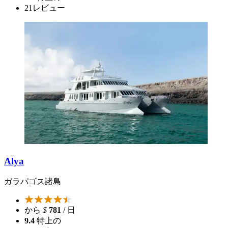
21
レビュー
Alya
ガラパゴス諸島
から
$
781
/ 日
9.4
特上の