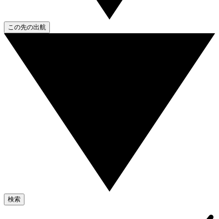
この先の出航
検索