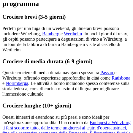
programma
Crociere brevi (3-5 giorni)
Perfetti per una fuga di un weekend, gli itinerari brevi possono
includere Würzburg,
Bamberg
e
Wertheim
. In pochi giorni di relax,
gli ospiti possono partecipare a degustazioni di vino a Würzburg, a
un tour della fabbrica di birra a Bamberg e a visite al castello di
Wertheim.
Crociere di media durata (6-9 giorni)
Queste crociere di media durata navigano spesso tra
Passau
e
Würzburg, offrendo esperienze approfondite in città come
Ratisbona
e
Norimberga
. Le attività a bordo includono spesso conferenze sulla
storia tedesca, corsi di cucina o lezioni di lingua per migliorare
l'immersione culturale.
Crociere lunghe (10+ giorni)
Questi itinerari si estendono su più paesi e sono ideali per
un'esplorazione approfondita. Una crociera da
Budapest a Würzburg
ti farà scoprire tutto, dalle
terme
ungheresi
ai
teatri d'opera
austriaci
,