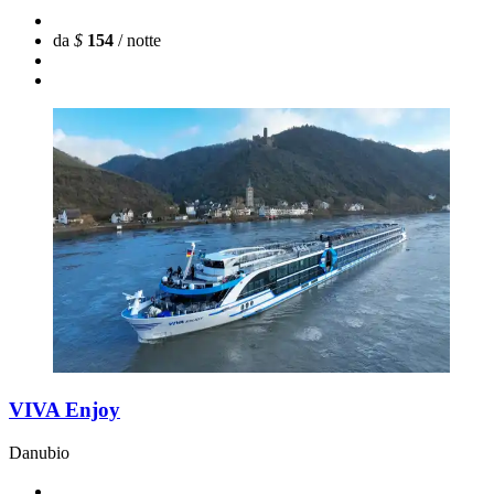
da
$
154
/ notte
VIVA Enjoy
Danubio