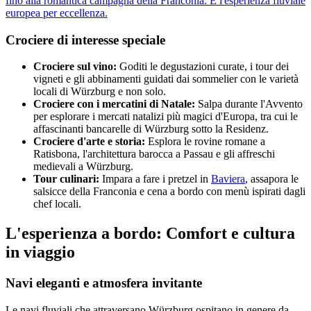
fino alla romantica campagna della Franconia. È l'esperienza fluviale
europea per eccellenza.
Crociere di interesse speciale
Crociere sul vino:
Goditi le degustazioni curate, i tour dei
vigneti e gli abbinamenti guidati dai sommelier con le varietà
locali di Würzburg e non solo.
Crociere con i mercatini di Natale:
Salpa durante l'Avvento
per esplorare i mercati natalizi più magici d'Europa, tra cui le
affascinanti bancarelle di Würzburg sotto la Residenz.
Crociere d'arte e storia:
Esplora le rovine romane a
Ratisbona, l'architettura barocca a Passau e gli affreschi
medievali a Würzburg.
Tour culinari:
Impara a fare i pretzel in
Baviera
, assapora le
salsicce della Franconia e cena a bordo con menù ispirati dagli
chef locali.
L'esperienza a bordo: Comfort e cultura
in viaggio
Navi eleganti e atmosfera invitante
Le navi fluviali che attraversano Würzburg ospitano in genere da