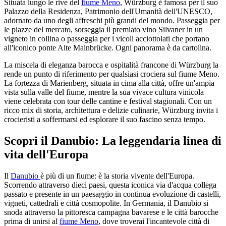
Situata lungo le rive del
fiume Meno
, Würzburg è famosa per il suo
Palazzo della Residenza, Patrimonio dell'Umanità dell'UNESCO,
adornato da uno degli affreschi più grandi del mondo. Passeggia per
le piazze del mercato, sorseggia il premiato vino Silvaner in un
vigneto in collina o passeggia per i vicoli acciottolati che portano
all'iconico ponte Alte Mainbrücke. Ogni panorama è da cartolina.
La miscela di eleganza barocca e ospitalità francone di Würzburg la
rende un punto di riferimento per qualsiasi crociera sul fiume Meno.
La fortezza di Marienberg, situata in cima alla città, offre un'ampia
vista sulla valle del fiume, mentre la sua vivace cultura vinicola
viene celebrata con tour delle cantine e festival stagionali. Con un
ricco mix di storia, architettura e delizie culinarie, Würzburg invita i
crocieristi a soffermarsi ed esplorare il suo fascino senza tempo.
Scopri il Danubio: La leggendaria linea di
vita dell'Europa
Il
Danubio
è più di un fiume: è la storia vivente dell'Europa.
Scorrendo attraverso dieci paesi, questa iconica via d'acqua collega
passato e presente in un paesaggio in continua evoluzione di castelli,
vigneti, cattedrali e città cosmopolite. In Germania, il Danubio si
snoda attraverso la pittoresca campagna bavarese e le città barocche
prima di unirsi al
fiume Meno
, dove troverai l'incantevole città di