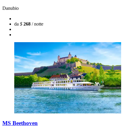
Danubio
da
$
268
/ notte
MS Beethoven