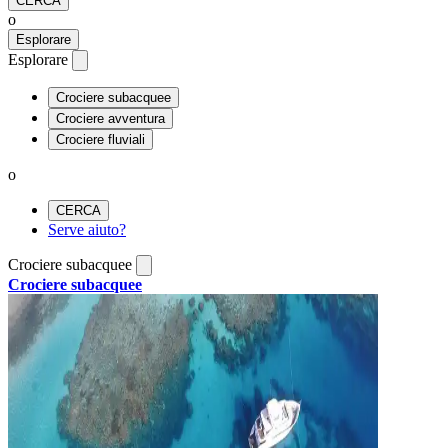
CERCA
o
Esplorare
Esplorare
Crociere subacquee
Crociere avventura
Crociere fluviali
o
CERCA
Serve aiuto?
Crociere subacquee
Crociere subacquee