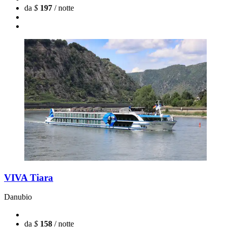
da
$
197
/ notte
VIVA Tiara
Danubio
da
$
158
/ notte