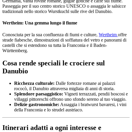
Germania, vanta rovine romane, guglie gotiche e caffè sul fiume.
Passeggia per il suo centro storico UNESCO o assaggia le salsicce
tradizionali nello storico Wurstkuchl sulle rive del Danubio.
Wertheim: Una gemma lungo il fiume
Conosciuta per la sua confluenza di fiumi e culture,
Wertheim
offre
strade fiabesche, dimostrazioni di soffiatura del vetro e panorami di
castelli che si estendono su tutta la Franconia e il Baden-
Württemberg.
Cosa rende speciali le crociere sul
Danubio
Ricchezza culturale:
Dalle fortezze romane ai palazzi
rococò, il Danubio attraversa migliaia di anni di storia.
Splendore paesaggistico:
Vigneti terrazzati, pendii boscosi e
villaggi pittoreschi offrono uno sfondo sereno al tuo viaggio.
Delizie gastronomiche:
Assaggia i bratwurst bavaresi, i vini
della Franconia e lo strudel austriaco.
Itinerari adatti a ogni interesse e