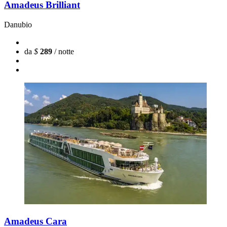
Amadeus Brilliant
Danubio
da
$
289
/ notte
Amadeus Cara