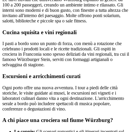
100 a 200 passeggeri, creando un ambiente intimo e rilassato. Gli
interni sono moderni e di buon gusto, con finestre a tutta altezza che
invitano all'interno del paesaggio. Molte offrono ponti solarium,
salotti, biblioteche e piccole spa o sale fitness.
Cucina squisita e vini regionali
I pasti a bordo sono un punto di forza, con menù a rotazione che
celebrano i prodotti locali e le ricette tradizionali. Gli ospiti in
crociera in Franconia sono spesso deliziati da vini regionali, tra cui il
famoso Würzburger Stein, serviti con formaggi artigianali o
selvaggina di stagione.
Escursioni e arricchimenti curati
Ogni porto offre una nuova avventura. I tour a piedi delle città
storiche, le visite guidate ai musei, le escursioni nei vigneti e i
laboratori culinari danno vita a ogni destinazione. L'arricchimento
serale a bordo può includere spettacoli di musica popolare,
conferenze o degustazioni di vino.
A chi piace una crociera sul fiume Würzburg?
Le coppie:
Gli scenari romantici e gli itinerari incentrati sul