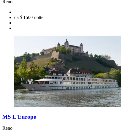
Reno
da
$
150
/ notte
MS L'Europe
Reno