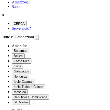
Amazzone
Saone
o
CERCA
Serve aiuto?
Tutte le Destinazioni
Americhe
Bahamas
Belize
Costa Rica
Cuba
Galapagos
Honduras
Isole Cayman
Isole Turks e Caicos
Messico
Repubblica Dominicana
St. Martin