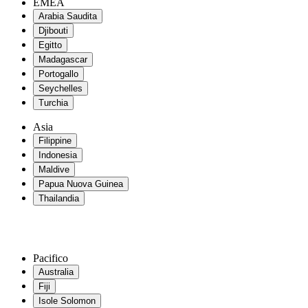
EMEA
Arabia Saudita
Djibouti
Egitto
Madagascar
Portogallo
Seychelles
Turchia
Asia
Filippine
Indonesia
Maldive
Papua Nuova Guinea
Thailandia
Pacifico
Australia
Fiji
Isole Solomon