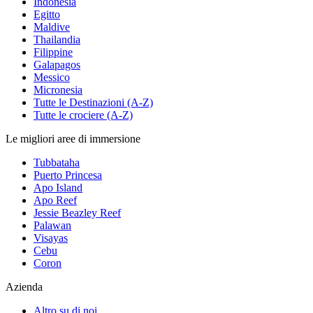
Indonesia
Egitto
Maldive
Thailandia
Filippine
Galapagos
Messico
Micronesia
Tutte le Destinazioni (A-Z)
Tutte le crociere (A-Z)
Le migliori aree di immersione
Tubbataha
Puerto Princesa
Apo Island
Apo Reef
Jessie Beazley Reef
Palawan
Visayas
Cebu
Coron
Azienda
Altro su di noi