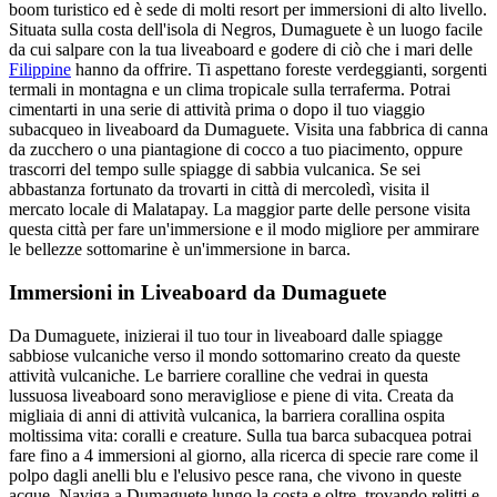
boom turistico ed è sede di molti resort per immersioni di alto livello.
Situata sulla costa dell'isola di Negros, Dumaguete è un luogo facile
da cui salpare con la tua liveaboard e godere di ciò che i mari delle
Filippine
hanno da offrire. Ti aspettano foreste verdeggianti, sorgenti
termali in montagna e un clima tropicale sulla terraferma. Potrai
cimentarti in una serie di attività prima o dopo il tuo viaggio
subacqueo in liveaboard da Dumaguete. Visita una fabbrica di canna
da zucchero o una piantagione di cocco a tuo piacimento, oppure
trascorri del tempo sulle spiagge di sabbia vulcanica. Se sei
abbastanza fortunato da trovarti in città di mercoledì, visita il
mercato locale di Malatapay. La maggior parte delle persone visita
questa città per fare un'immersione e il modo migliore per ammirare
le bellezze sottomarine è un'immersione in barca.
Immersioni in Liveaboard da Dumaguete
Da Dumaguete, inizierai il tuo tour in liveaboard dalle spiagge
sabbiose vulcaniche verso il mondo sottomarino creato da queste
attività vulcaniche. Le barriere coralline che vedrai in questa
lussuosa liveaboard sono meravigliose e piene di vita. Creata da
migliaia di anni di attività vulcanica, la barriera corallina ospita
moltissima vita: coralli e creature. Sulla tua barca subacquea potrai
fare fino a 4 immersioni al giorno, alla ricerca di specie rare come il
polpo dagli anelli blu e l'elusivo pesce rana, che vivono in queste
acque. Naviga a Dumaguete lungo la costa e oltre, trovando relitti e