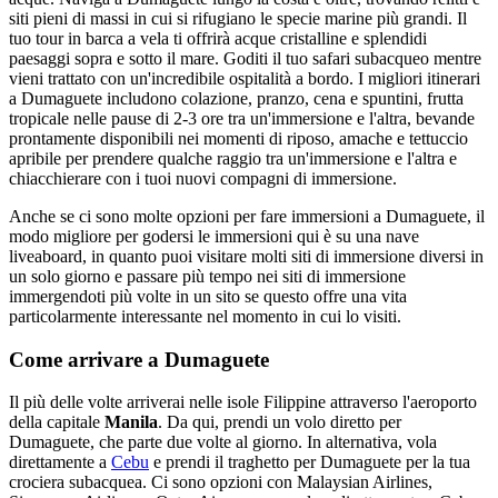
siti pieni di massi in cui si rifugiano le specie marine più grandi. Il
tuo tour in barca a vela ti offrirà acque cristalline e splendidi
paesaggi sopra e sotto il mare. Goditi il tuo safari subacqueo mentre
vieni trattato con un'incredibile ospitalità a bordo. I migliori itinerari
a Dumaguete includono colazione, pranzo, cena e spuntini, frutta
tropicale nelle pause di 2-3 ore tra un'immersione e l'altra, bevande
prontamente disponibili nei momenti di riposo, amache e tettuccio
apribile per prendere qualche raggio tra un'immersione e l'altra e
chiacchierare con i tuoi nuovi compagni di immersione.
Anche se ci sono molte opzioni per fare immersioni a Dumaguete, il
modo migliore per godersi le immersioni qui è su una nave
liveaboard, in quanto puoi visitare molti siti di immersione diversi in
un solo giorno e passare più tempo nei siti di immersione
immergendoti più volte in un sito se questo offre una vita
particolarmente interessante nel momento in cui lo visiti.
Come arrivare a Dumaguete
Il più delle volte arriverai nelle isole Filippine attraverso l'aeroporto
della capitale
Manila
. Da qui, prendi un volo diretto per
Dumaguete, che parte due volte al giorno. In alternativa, vola
direttamente a
Cebu
e prendi il traghetto per Dumaguete per la tua
crociera subacquea. Ci sono opzioni con Malaysian Airlines,