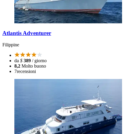
Atlantis Adventurer
Filippine
da
$
389
/ giorno
8,2
Molto buono
7
recensioni