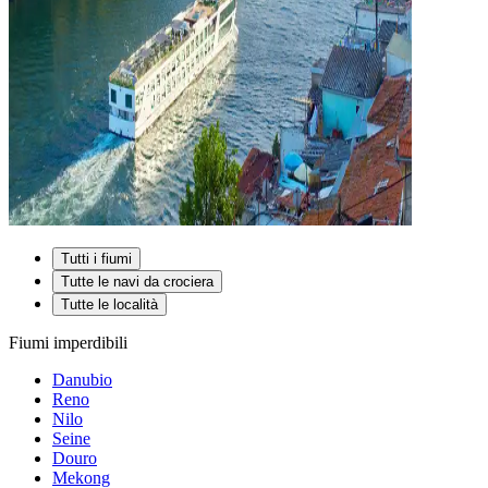
Tutti i fiumi
Tutte le navi da crociera
Tutte le località
Fiumi imperdibili
Danubio
Reno
Nilo
Seine
Douro
Mekong