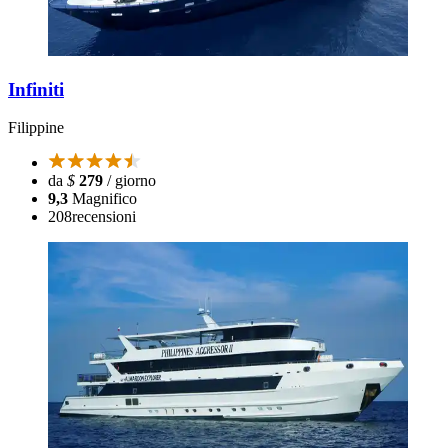
Infiniti
Filippine
da
$
279
/ giorno
9,3
Magnifico
208
recensioni