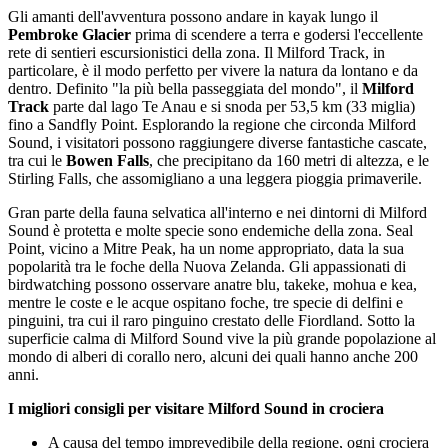
Gli amanti dell'avventura possono andare in kayak lungo il
Pembroke Glacier
prima di scendere a terra e godersi l'eccellente
rete di sentieri escursionistici della zona. Il Milford Track, in
particolare, è il modo perfetto per vivere la natura da lontano e da
dentro. Definito "la più bella passeggiata del mondo", il
Milford
Track
parte dal lago Te Anau e si snoda per 53,5 km (33 miglia)
fino a Sandfly Point. Esplorando la regione che circonda Milford
Sound, i visitatori possono raggiungere diverse fantastiche cascate,
tra cui le
Bowen Falls
, che precipitano da 160 metri di altezza, e le
Stirling Falls, che assomigliano a una leggera pioggia primaverile.
Gran parte della fauna selvatica all'interno e nei dintorni di Milford
Sound è protetta e molte specie sono endemiche della zona. Seal
Point, vicino a Mitre Peak, ha un nome appropriato, data la sua
popolarità tra le foche della Nuova Zelanda. Gli appassionati di
birdwatching possono osservare anatre blu, takeke, mohua e kea,
mentre le coste e le acque ospitano foche, tre specie di delfini e
pinguini, tra cui il raro pinguino crestato delle Fiordland. Sotto la
superficie calma di Milford Sound vive la più grande popolazione al
mondo di alberi di corallo nero, alcuni dei quali hanno anche 200
anni.
I migliori consigli per visitare Milford Sound in crociera
A causa del tempo imprevedibile della regione, ogni crociera