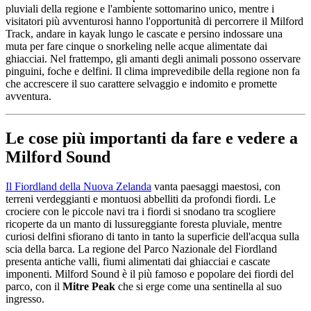
pluviali della regione e l'ambiente sottomarino unico, mentre i
visitatori più avventurosi hanno l'opportunità di percorrere il Milford
Track, andare in kayak lungo le cascate e persino indossare una
muta per fare cinque o snorkeling nelle acque alimentate dai
ghiacciai. Nel frattempo, gli amanti degli animali possono osservare
pinguini, foche e delfini. Il clima imprevedibile della regione non fa
che accrescere il suo carattere selvaggio e indomito e promette
avventura.
Le cose più importanti da fare e vedere a
Milford Sound
Il Fiordland della Nuova Zelanda
vanta paesaggi maestosi, con
terreni verdeggianti e montuosi abbelliti da profondi fiordi. Le
crociere con le piccole navi tra i fiordi si snodano tra scogliere
ricoperte da un manto di lussureggiante foresta pluviale, mentre
curiosi delfini sfiorano di tanto in tanto la superficie dell'acqua sulla
scia della barca. La regione del Parco Nazionale del Fiordland
presenta antiche valli, fiumi alimentati dai ghiacciai e cascate
imponenti. Milford Sound è il più famoso e popolare dei fiordi del
parco, con il
Mitre Peak
che si erge come una sentinella al suo
ingresso.