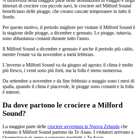
A differenza della maggior parte delle destinazioni di viaggio e degli
itinerari di crociere con piccole navi, le crociere nel Milford Sound
beneficiano delle piogge, che creano cascate temporanee in tutto il
fiordo.
Per questo motivo, il periodo migliore per visitare il Milford Sound è
la stagione delle piogge, a dicembre e gennaio. Le piogge, tuttavia,
sono abbastanza costanti durante tutto l'anno.
Il Milford Sound a dicembre e gennaio è anche il periodo più caldo,
mentre l'estate va da novembre a metà febbraio.
L'inverno a Milford Sound va da giugno ad agosto; il clima è molto
più fresco, i venti sono più forti, ma la folla è meno numerosa.
Da settembre a novembre e da fine febbraio a maggio sono i mesi di
spalla, quando il clima è piacevole, le piogge sono costanti e la folla
è minore.
Da dove partono le crociere a Milford
Sound?
La maggior parte delle
crociere avventura in Nuova Zelanda
che
visitano il Milford Sound partono da Te Anau. I visitatori arrivano a
Queenstown in aereo e vengono trasferiti a Te Anau.