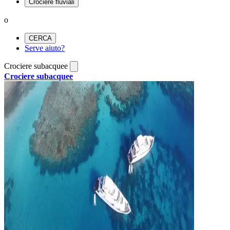
Crociere fluviali
o
CERCA
Serve aiuto?
Crociere subacquee
Crociere subacquee