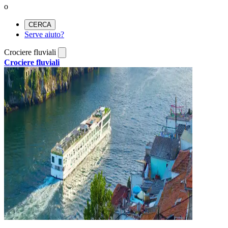
o
CERCA
Serve aiuto?
Crociere fluviali
Crociere fluviali