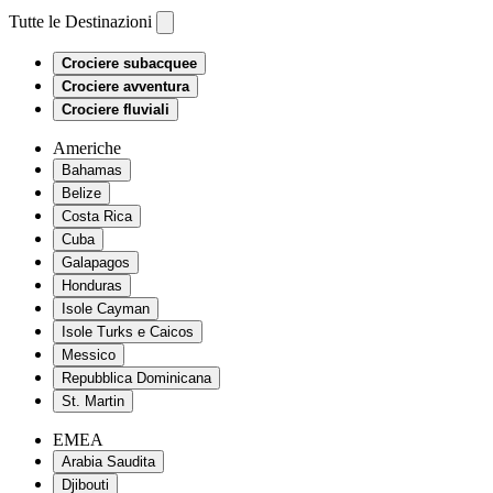
Tutte le Destinazioni
Crociere subacquee
Crociere avventura
Crociere fluviali
Americhe
Bahamas
Belize
Costa Rica
Cuba
Galapagos
Honduras
Isole Cayman
Isole Turks e Caicos
Messico
Repubblica Dominicana
St. Martin
EMEA
Arabia Saudita
Djibouti