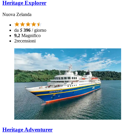
Heritage Explorer
Nuova Zelanda
da
$
396
/ giorno
9,2
Magnifico
2
recensioni
Heritage Adventurer