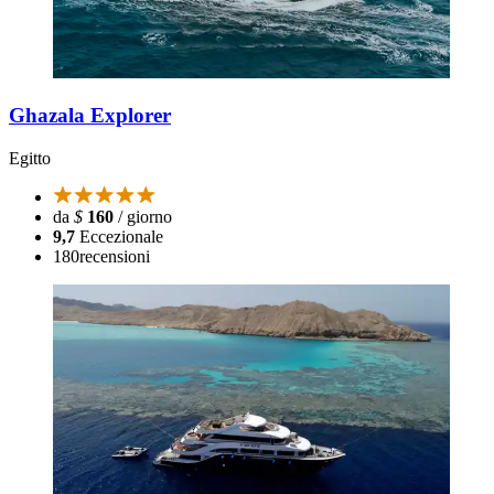
Ghazala Explorer
Egitto
da
$
160
/ giorno
9,7
Eccezionale
180
recensioni