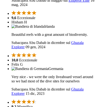
Subacquea Abu Dabab in maggio sul
Emperor Elite
16
mag, 2024
9,6
Eccezionale
Hisham H
Irlanda
Beautiful reefs with a great amount of biodiversity.
Subacquea Abu Dabab in dicembre sul
Ghazala
Explorer
09 gen, 2024
10,0
Eccezionale
Felix G
Germania
Very nice - we were the only liveaboard vessel around
so we had most of the dive sites for ourselves
Subacquea Abu Dabab in dicembre sul
Ghazala
Explorer
15 dic, 2023
9,2
Magnifico