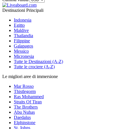
Destinazioni Principali
Indonesia
Egitto
Maldive
Thailandia
Filippine
Galapagos
Messico
Micronesia
Tutte le Destinazioni (A-Z)
Tutte le crociere (A-Z)
Le migliori aree di immersione
Mar Rosso
Thistlegorm
Ras Mohammed
Straits Of Tiran
The Brothers
Abu Nuhas
Daedalus
Elphinstone
St. Johns