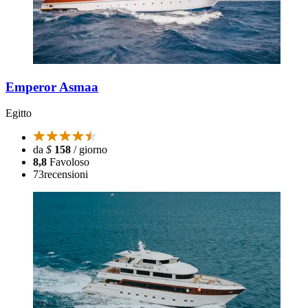
Emperor Asmaa
Egitto
da
$
158
/ giorno
8,8
Favoloso
73
recensioni