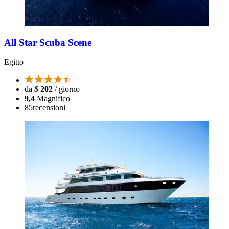
All Star Scuba Scene
Egitto
da
$
202
/ giorno
9,4
Magnifico
85
recensioni