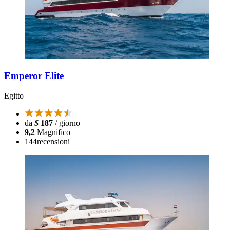
Emperor Elite
Egitto
da
$
187
/ giorno
9,2
Magnifico
144
recensioni