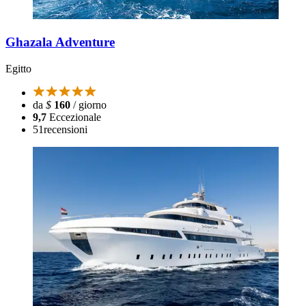
Ghazala Adventure
Egitto
da
$
160
/ giorno
9,7
Eccezionale
51
recensioni