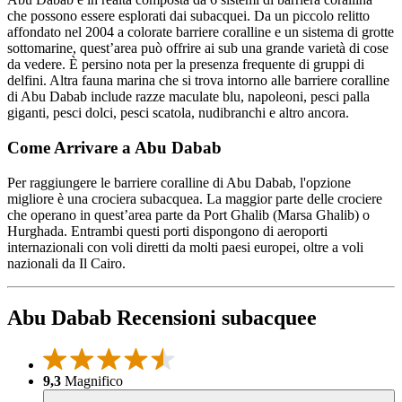
che possono essere esplorati dai subacquei. Da un piccolo relitto
affondato nel 2004 a colorate barriere coralline e un sistema di grotte
sottomarine, quest’area può offrire ai sub una grande varietà di cose
da vedere. È persino nota per la presenza frequente di gruppi di
delfini. Altra fauna marina che si trova intorno alle barriere coralline
di Abu Dabab include razze maculate blu, napoleoni, pesci palla
giganti, pesci dolci, pesci scatola, nudibranchi e altro ancora.
Come Arrivare a Abu Dabab
Per raggiungere le barriere coralline di Abu Dabab, l'opzione
migliore è una crociera subacquea. La maggior parte delle crociere
che operano in quest’area parte da Port Ghalib (Marsa Ghalib) o
Hurghada. Entrambi questi porti dispongono di aeroporti
internazionali con voli diretti da molti paesi europei, oltre a voli
nazionali da Il Cairo.
Abu Dabab Recensioni subacquee
9,3
Magnifico