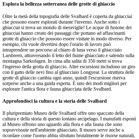
Esplora la bellezza sotterranea delle grotte di ghiaccio
Oltre la metà della topografia delle Svalbard è coperta da ghiacciai
che possono essere esplorati durante l'inverno. Anche sotto i
ghiacciai si trova un mondo di meraviglie! Le acque di fusione dei
ghiacciai hanno creato dei passaggi che portano ad affascinanti
grotte di ghiaccio che possono essere visitate in modo diverso. Per
esempio, chi vuole divertirsi dopo l'orario di lavoro può
intraprendere un percorso al chiaro di luna verso il ghiacciaio
Larsbreen, attraversando il letto del fiume ghiacciato e salendo sulla
montagna Sarkofagen. In cima alla salita di 350 metri si trova
l'ingresso della grotta di ghiaccio. Altre escursioni includono un giro
con il gatto delle nevi fino al ghiacciaio Longyear. La struttura delle
grotte di ghiaccio cambia ogni anno, quindi l'escursione riserva
sorprese anche a una guida esperta. È uno dei modi migliori per
esplorare l'antica flora e fauna ghiacciata delle Svalbard.
Approfondisci la cultura e la storia delle Svalbard
Il pluripremiato Museo delle Svalbard offre uno spaccato della
cultura e della storia di questo lontano arcipelago. I manufatti esposti
al Museo offrono uno sguardo alla flora e alla fauna che sono
sopravvissute nell'ambiente ghiacciato. Il museo serve anche a
ricordare come l'uomo abbia sfruttato brutalmente le risorse naturali,