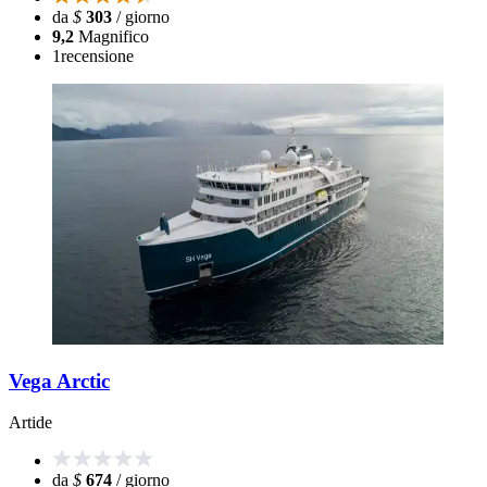
da
$
303
/ giorno
9,2
Magnifico
1
recensione
Vega Arctic
Artide
da
$
674
/ giorno