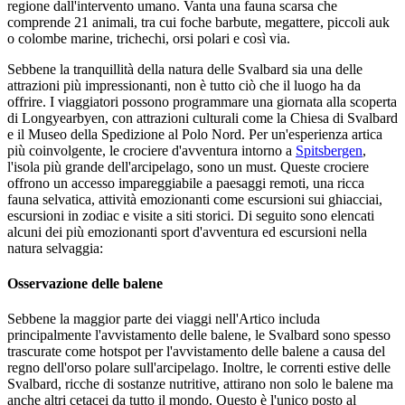
regione dall'intervento umano. Vanta una fauna scarsa che
comprende 21 animali, tra cui foche barbute, megattere, piccoli auk
o colombe marine, trichechi, orsi polari e così via.
Sebbene la tranquillità della natura delle Svalbard sia una delle
attrazioni più impressionanti, non è tutto ciò che il luogo ha da
offrire. I viaggiatori possono programmare una giornata alla scoperta
di Longyearbyen, con attrazioni culturali come la Chiesa di Svalbard
e il Museo della Spedizione al Polo Nord. Per un'esperienza artica
più coinvolgente, le crociere d'avventura intorno a
Spitsbergen
,
l'isola più grande dell'arcipelago, sono un must. Queste crociere
offrono un accesso impareggiabile a paesaggi remoti, una ricca
fauna selvatica, attività emozionanti come escursioni sui ghiacciai,
escursioni in zodiac e visite a siti storici. Di seguito sono elencati
alcuni dei più emozionanti sport d'avventura ed escursioni nella
natura selvaggia:
Osservazione delle balene
Sebbene la maggior parte dei viaggi nell'Artico includa
principalmente l'avvistamento delle balene, le Svalbard sono spesso
trascurate come hotspot per l'avvistamento delle balene a causa del
regno dell'orso polare sull'arcipelago. Inoltre, le correnti estive delle
Svalbard, ricche di sostanze nutritive, attirano non solo le balene ma
anche altri cetacei da tutto il mondo. Questo è l'unico posto al