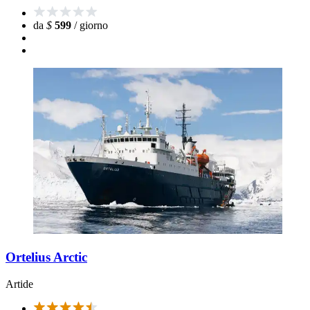
da
$
599
/ giorno
Ortelius Arctic
Artide