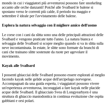
mondo in cui i viaggiatori più avventurosi possono fare snorkeling
accanto alle orche danzanti! Poiché alle Svalbard le balene si
spostano verso le correnti più calde, il periodo tra maggio e
settembre è ideale per l'avvistamento delle balene.
Esplora la natura selvaggia con il migliore amico dell'uomo
Le corse con i cani da slitta sono una delle principali attrazioni delle
Svalbard e vengono praticate tutto l'anno. La natura bianca e
selvaggia delle Svalbard si scopre meglio quando si va in slitta sulla
neve incontaminata. In estate, le slitte sono formate da branchi di
cani che trainano slitte sostenute da ruote per agevolare il
movimento.
Kayak alle Svalbard
I possenti ghiacciai delle Svalbard possono essere esplorati al meglio
facendo kayak nelle gelide acque dell'arcipelago norvegese.
Accompagnati da una guida esperta, i viaggiatori possono vivere
un'esperienza avventurosa, incoraggiati a fare kayak nelle placide
acque delle Svalbard. Il ghiacciaio Svea di Longyearbyen è una
struttura di ghiaccio mastodontica in continua evoluzione che ospita
gabbiani e orsi polari.