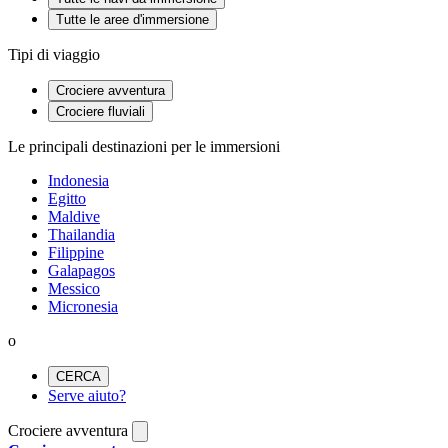
Tutte le aree d'immersione
Tipi di viaggio
Crociere avventura
Crociere fluviali
Le principali destinazioni per le immersioni
Indonesia
Egitto
Maldive
Thailandia
Filippine
Galapagos
Messico
Micronesia
o
CERCA
Serve aiuto?
Crociere avventura