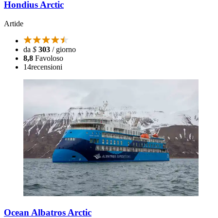
Hondius Arctic
Artide
da
$
303
/ giorno
8,8
Favoloso
14
recensioni
Ocean Albatros Arctic