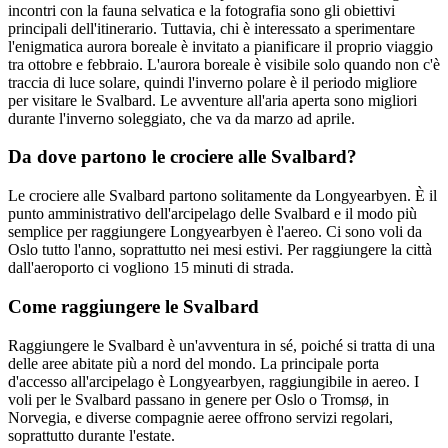
incontri con la fauna selvatica e la fotografia sono gli obiettivi
principali dell'itinerario. Tuttavia, chi è interessato a sperimentare
l'enigmatica aurora boreale è invitato a pianificare il proprio viaggio
tra ottobre e febbraio. L'aurora boreale è visibile solo quando non c'è
traccia di luce solare, quindi l'inverno polare è il periodo migliore
per visitare le Svalbard. Le avventure all'aria aperta sono migliori
durante l'inverno soleggiato, che va da marzo ad aprile.
Da dove partono le crociere alle Svalbard?
Le crociere alle Svalbard partono solitamente da Longyearbyen. È il
punto amministrativo dell'arcipelago delle Svalbard e il modo più
semplice per raggiungere Longyearbyen è l'aereo. Ci sono voli da
Oslo tutto l'anno, soprattutto nei mesi estivi. Per raggiungere la città
dall'aeroporto ci vogliono 15 minuti di strada.
Come raggiungere le Svalbard
Raggiungere le Svalbard è un'avventura in sé, poiché si tratta di una
delle aree abitate più a nord del mondo. La principale porta
d'accesso all'arcipelago è Longyearbyen, raggiungibile in aereo. I
voli per le Svalbard passano in genere per Oslo o Tromsø, in
Norvegia, e diverse compagnie aeree offrono servizi regolari,
soprattutto durante l'estate.