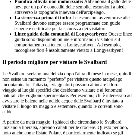
Pianifica attività non motorizzate:
Abbandona il gatto delle
nevi per un po' e concediti delle semplici escursioni a piedi
attraverso la topografia innevata dell'arcipelago.
La sicurezza prima di tutto:
Le escursioni avventurose alle
Svalbard devono sempre essere programmate con guide
esperte e certificate per la sicurezza dei visitatori.
Linee guida della comunità di Longyearbyen:
Queste linee
guida sono disponibili online e informano i visitatori sul
comportamento da tenere a Longyearbyen. Ad esempio,
raccogliere fiori è assolutamente vietato a Longyearbyen!
Il periodo migliore per visitare le Svalbard
Le Svalbard svelano una delizia dopo l'altra di mese in mese, quindi
non esiste un momento "perfetto" per visitare questo arcipelago
incontaminato. Tuttavia, i viaggiatori possono allineare il loro
viaggio ai luoghi specifici che desiderano visitare e ai fenomeni
naturali che vogliono sperimentare. Per esempio, chi è interessato ad
avvistare le balene nelle gelide acque delle Svalbard è invitato a
visitare il luogo tra maggio e settembre, quando le correnti sono
calde.
A partire da metà maggio, i ghiacci che circondano le Svalbard
iniziano a liberarsi, aprendo canali per le crociere. Questo periodo,
noto anche come Estate Polare, è particolarmente indicato se gli