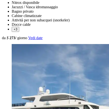
Nitrox disponibile
Jacuzzi / Vasca idromassaggio
Bagno privato
Cabine climatizzate
Attività per non subacquei (snorkeler)
Docce calde
+3
da
$
273
/ giorno
Vedi date