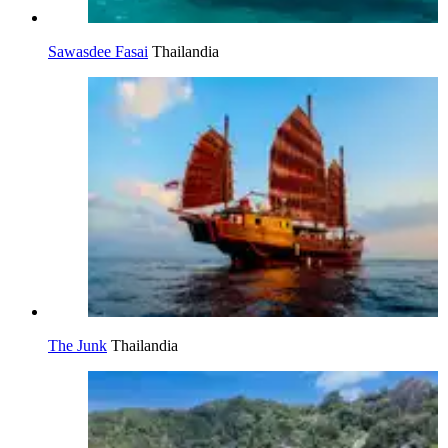
Sawasdee Fasai
Thailandia
The Junk
Thailandia