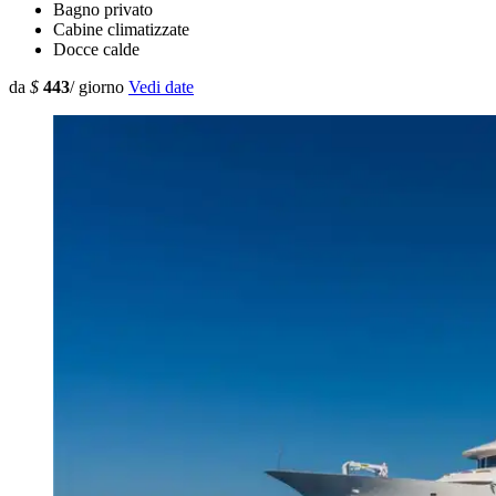
Bagno privato
Cabine climatizzate
Docce calde
da
$
443
/ giorno
Vedi date