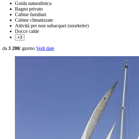
Guida naturalistica
Bagno privato
Cabine familiari
Cabine climatizzate
Attività per non subacquei (snorkeler)
Docce calde
+3
da
$
208
/ giorno
Vedi date