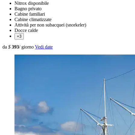
Nitrox disponibile
Bagno privato
Cabine familiari
Cabine climatizzate
Attività per non subacquei (snorkeler)
Docce calde
+3
da
$
393
/ giorno
Vedi date