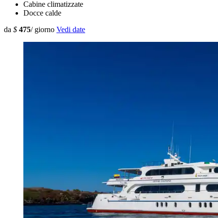
Cabine climatizzate
Docce calde
da
$
475
/ giorno
Vedi date