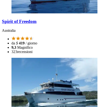
Spirit of Freedom
Australia
da
$
419
/ giorno
9,3
Magnifico
323
recensioni