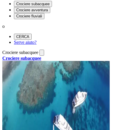
Crociere subacquee
Crociere avventura
Crociere fluviali
o
CERCA
Serve aiuto?
Crociere subacquee
Crociere subacquee