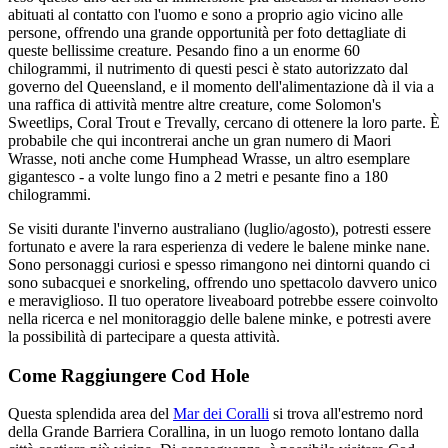
abituati al contatto con l'uomo e sono a proprio agio vicino alle
persone, offrendo una grande opportunità per foto dettagliate di
queste bellissime creature. Pesando fino a un enorme 60
chilogrammi, il nutrimento di questi pesci è stato autorizzato dal
governo del Queensland, e il momento dell'alimentazione dà il via a
una raffica di attività mentre altre creature, come Solomon's
Sweetlips, Coral Trout e Trevally, cercano di ottenere la loro parte. È
probabile che qui incontrerai anche un gran numero di Maori
Wrasse, noti anche come Humphead Wrasse, un altro esemplare
gigantesco - a volte lungo fino a 2 metri e pesante fino a 180
chilogrammi.
Se visiti durante l'inverno australiano (luglio/agosto), potresti essere
fortunato e avere la rara esperienza di vedere le balene minke nane.
Sono personaggi curiosi e spesso rimangono nei dintorni quando ci
sono subacquei e snorkeling, offrendo uno spettacolo davvero unico
e meraviglioso. Il tuo operatore liveaboard potrebbe essere coinvolto
nella ricerca e nel monitoraggio delle balene minke, e potresti avere
la possibilità di partecipare a questa attività.
Come Raggiungere Cod Hole
Questa splendida area del
Mar dei Coralli
si trova all'estremo nord
della Grande Barriera Corallina, in un luogo remoto lontano dalla