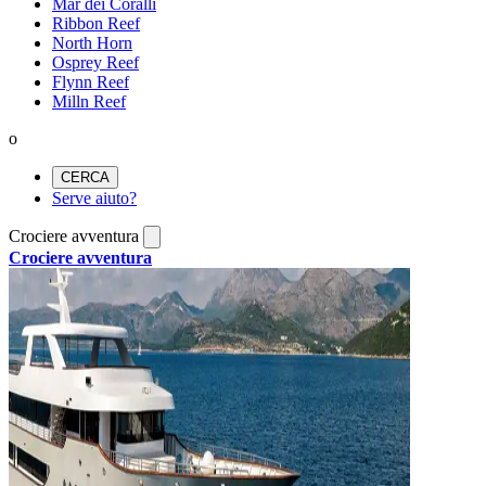
Mar dei Coralli
Ribbon Reef
North Horn
Osprey Reef
Flynn Reef
Milln Reef
o
CERCA
Serve aiuto?
Crociere avventura
Crociere avventura