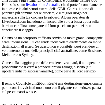
città costiera più vicina. Di conseguenza, è possibile visitare Cod
Hole solo su un
liveaboard in Australia
, che ti porterà comodamente
in questo e in altri settori esterni della GBR. Cairns, il porto di
partenza più comune per le crociere, è il miglior luogo per
imbarcarsi sulla tua crociera liveaboard. Alcuni operatori di
Liveaboard.com includono un incredibile volo a bassa quota sulla
barriera corallina come parte del loro pacchetto per iniziare o
concludere il viaggio.
Cairns
ha un aeroporto trafficato servito da molte grandi compagnie
aeree internazionali, il che rende facile volare direttamente da molte
destinazioni all'estero. Se questo non è possibile, puoi prendere un
volo interno da una delle principali città australiane, come Brisbane,
Melbourne o Sydney.
Come nella maggior parte delle crociere liveaboard, il tuo operatore
probabilmente ti verrà a prendere presso l'alloggio scelto (e ti
riporterà indietro successivamente), come parte del loro servizio.
Il remoto Cod Hole di Ribbon Reef è una destinazione emozionante
per incontri ravvicinati uno a uno con il gigantesco merluzzo patata
e il pesce maori wrasse.