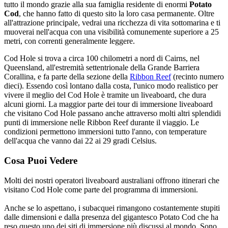
tutto il mondo grazie alla sua famiglia residente di enormi
Potato
Cod
, che hanno fatto di questo sito la loro casa permanente. Oltre
all'attrazione principale, vedrai una ricchezza di vita sottomarina e ti
muoverai nell'acqua con una visibilità comunemente superiore a 25
metri, con correnti generalmente leggere.
Cod Hole si trova a circa 100 chilometri a nord di Cairns, nel
Queensland, all'estremità settentrionale della Grande Barriera
Corallina, e fa parte della sezione della
Ribbon Reef
(recinto numero
dieci). Essendo così lontano dalla costa, l'unico modo realistico per
vivere il meglio del Cod Hole è tramite un liveaboard, che dura
alcuni giorni. La maggior parte dei tour di immersione liveaboard
che visitano Cod Hole passano anche attraverso molti altri splendidi
punti di immersione nelle Ribbon Reef durante il viaggio. Le
condizioni permettono immersioni tutto l'anno, con temperature
dell'acqua che vanno dai 22 ai 29 gradi Celsius.
Cosa Puoi Vedere
Molti dei nostri operatori liveaboard australiani offrono itinerari che
visitano Cod Hole come parte del programma di immersioni.
Anche se lo aspettano, i subacquei rimangono costantemente stupiti
dalle dimensioni e dalla presenza del gigantesco Potato Cod che ha
reso questo uno dei siti di immersione più discussi al mondo. Sono