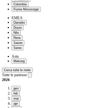
Columbia
Fiume Mississippi
EMEA
Danubio
Douro
Nilo
Reno
Saone
Seine
Asia
Mekong
Cerca tutte le mete
Tutte le partenze
2026
gen
feb
mar
apr