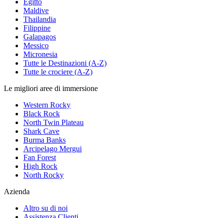
Egitto
Maldive
Thailandia
Filippine
Galapagos
Messico
Micronesia
Tutte le Destinazioni (A-Z)
Tutte le crociere (A-Z)
Le migliori aree di immersione
Western Rocky
Black Rock
North Twin Plateau
Shark Cave
Burma Banks
Arcipelago Mergui
Fan Forest
High Rock
North Rocky
Azienda
Altro su di noi
Assistenza Clienti