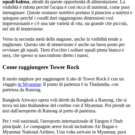
squali balena
, attratti da queste opportunità di alimentazione. La
visibilità è ridotta perché l'acqua è così ricca di nutrienti, come puoi
immaginare. Queste sostanze nutritive portano il plancton a nutrirsi e
spiegano perché i coralli duri raggiungono dimensioni così
impressionanti e c'è una tale varietà di vita, sia grande che piccola,
nei siti di immersione.
Verso la seconda metà della stagione, anche la visibilità tende a
migliorare. Questo sito di immersione è anche un buon posto per
avvistare gli squali. Tieni d'occhio i solitari squali pinna bianca e
nera, che spesso si nascondono dietro i massi.
Come raggiungere Tower Rock
Il modo migliore per raggiungere il sito di Tower Rock è con un
viaggio
in Myanmar
. Il punto di partenza è la Thailandia, con
partenza da Ranong.
Bangkok Airways opera voli diretti da Bangkok a Ranong, che si
trova sul lato thailandese del confine con il Myanmar. Poi prendi un
taxi dall'aeroporto di Ranong al porto di partenza.
Per i voli nazionali, l'aeroporto internazionale di Yangon è l'hub
principale. Le compagnie aeree locali includono Air Bagan e
Myanmar National Airlines. Una volta arrivato in Myanmar, puoi