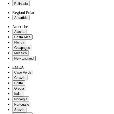
Polinesia
Regioni Polari
Antartide
Americhe
Alaska
Costa Rica
Florida
Galapagos
Messico
New England
EMEA
Capo Verde
Croazia
Egitto
Grecia
Italia
Norvegia
Portogallo
Scozia