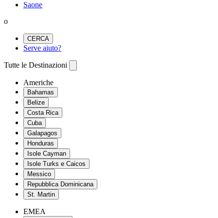
Saone
o
CERCA
Serve aiuto?
Tutte le Destinazioni
Americhe
Bahamas
Belize
Costa Rica
Cuba
Galapagos
Honduras
Isole Cayman
Isole Turks e Caicos
Messico
Repubblica Dominicana
St. Martin
EMEA