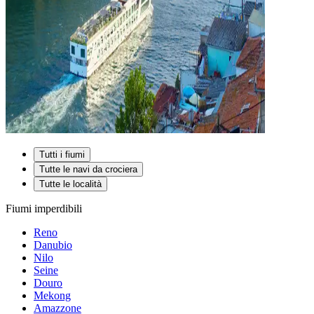
Tutti i fiumi
Tutte le navi da crociera
Tutte le località
Fiumi imperdibili
Reno
Danubio
Nilo
Seine
Douro
Mekong
Amazzone