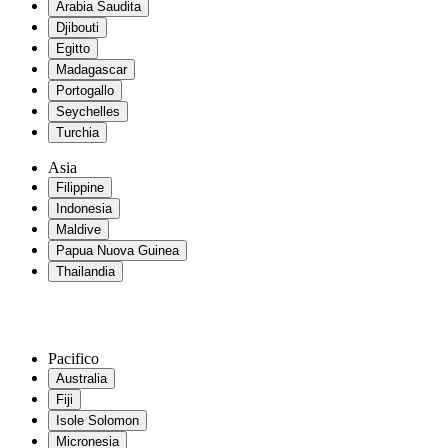
Arabia Saudita
Djibouti
Egitto
Madagascar
Portogallo
Seychelles
Turchia
Asia
Filippine
Indonesia
Maldive
Papua Nuova Guinea
Thailandia
Pacifico
Australia
Fiji
Isole Solomon
Micronesia