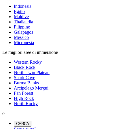
Indonesia
Egitto
Maldive
Thailandia
Filippine
Galapagos
Messico
Micronesia
Le migliori aree di immersione
Western Rocky
Black Rock
North Twin Plateau
Shark Cave
Burma Banks
Arcipelago Mergui
Fan Forest
High Rock
North Rocky
o
CERCA