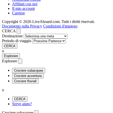
Affiliati con noi
Il mio account
Carriere
Copyright © 2026 LiveAboard.com. Tutti i diritti riservati.
Documento sulla Privacy
Condizioni d'impiego
CERCA
Destinazione
Periodo di viaggio
CERCA
o
Esplorare
Esplorare
Crociere subacquee
Crociere avventura
Crociere fluviali
o
CERCA
Serve aiuto?
Crociere subacquee