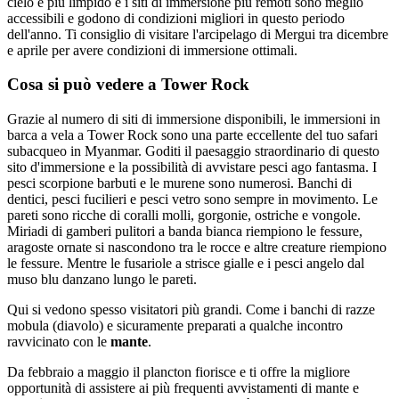
cielo è più limpido e i siti di immersione più remoti sono meglio
accessibili e godono di condizioni migliori in questo periodo
dell'anno. Ti consiglio di visitare l'arcipelago di Mergui tra dicembre
e aprile per avere condizioni di immersione ottimali.
Cosa si può vedere a Tower Rock
Grazie al numero di siti di immersione disponibili, le immersioni in
barca a vela a Tower Rock sono una parte eccellente del tuo safari
subacqueo in Myanmar. Goditi il paesaggio straordinario di questo
sito d'immersione e la possibilità di avvistare pesci ago fantasma. I
pesci scorpione barbuti e le murene sono numerosi. Banchi di
dentici, pesci fucilieri e pesci vetro sono sempre in movimento. Le
pareti sono ricche di coralli molli, gorgonie, ostriche e vongole.
Miriadi di gamberi pulitori a banda bianca riempiono le fessure,
aragoste ornate si nascondono tra le rocce e altre creature riempiono
le fessure. Mentre le fusariole a strisce gialle e i pesci angelo dal
muso blu danzano lungo le pareti.
Qui si vedono spesso visitatori più grandi. Come i banchi di razze
mobula (diavolo) e sicuramente preparati a qualche incontro
ravvicinato con le
mante
.
Da febbraio a maggio il plancton fiorisce e ti offre la migliore
opportunità di assistere ai più frequenti avvistamenti di mante e