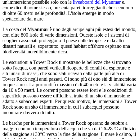
un'immersione possibile solo con le
liveaboard del Myanmar
e,
come dice il nome stesso, presenta pareti torreggianti che scendono
di oltre 60 metri nelle profondità. L'isola emerge in modo
spettacolare dal mare.
La costa del
Myanmar
è uno degli arcipelaghi più estesi del mondo,
con oltre 800 isole di varie dimensioni. Queste isole e i sistemi di
scogliera associati proteggono il paese dalle tempeste e da altri
disastri naturali e, soprattutto, questi habitat offshore ospitano una
biodiversità incredibilmente ricca.
Le escursioni a Tower Rock ti mostrano le bellezze che si trovano
sotto l'acqua, con pareti verticali ricoperte di coralli da esplorare e
siti lunari di massi, che sono stati ricavati dalla parte più alta di
Tower Rock negli anni passati. Ci sono più di otto siti di immersione
in quest'area. La profondità massima è di 40 metri e la visibilità varia
da 10 a 50 metri. Le correnti possono essere forti e le condizioni di
superficie possono essere difficili: si tratta di un sito d'immersione
adatto a subacquei esperti. Per questo motivo, le immersioni a Tower
Rock sono un sito di immersione in cui i subacquei possono
incontrare davvero di tutto.
Le barche per le immersioni a Tower Rock operano da ottobre a
maggio con una temperatura dell'acqua che va dai 26-28°C all'inizio
della stagione ai 30°C verso la fine della stagione. Il mare è calmo, il