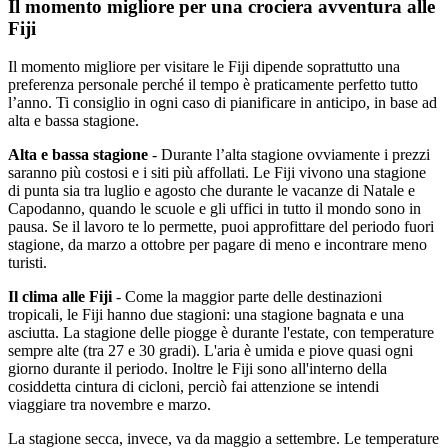
Il momento migliore per una crociera avventura alle
Fiji
Il momento migliore per visitare le Fiji dipende soprattutto una
preferenza personale perché il tempo è praticamente perfetto tutto
l’anno. Ti consiglio in ogni caso di pianificare in anticipo, in base ad
alta e bassa stagione.
Alta e bassa stagione
- Durante l’alta stagione ovviamente i prezzi
saranno più costosi e i siti più affollati. Le Fiji vivono una stagione
di punta sia tra luglio e agosto che durante le vacanze di Natale e
Capodanno, quando le scuole e gli uffici in tutto il mondo sono in
pausa. Se il lavoro te lo permette, puoi approfittare del periodo fuori
stagione, da marzo a ottobre per pagare di meno e incontrare meno
turisti.
Il clima alle Fiji
- Come la maggior parte delle destinazioni
tropicali, le Fiji hanno due stagioni: una stagione bagnata e una
asciutta. La stagione delle piogge è durante l'estate, con temperature
sempre alte (tra 27 e 30 gradi). L'aria è umida e piove quasi ogni
giorno durante il periodo. Inoltre le Fiji sono all'interno della
cosiddetta cintura di cicloni, perciò fai attenzione se intendi
viaggiare tra novembre e marzo.
La stagione secca, invece, va da maggio a settembre. Le temperature