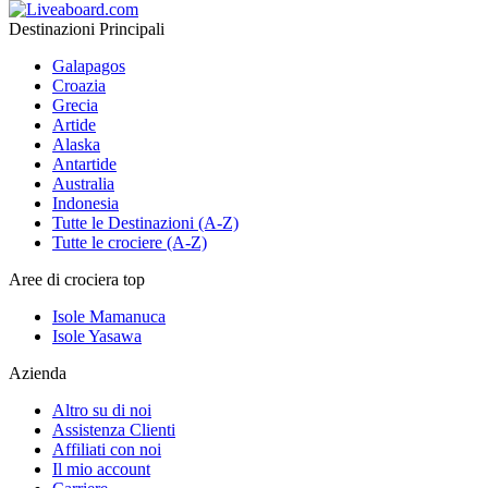
Destinazioni Principali
Galapagos
Croazia
Grecia
Artide
Alaska
Antartide
Australia
Indonesia
Tutte le Destinazioni (A-Z)
Tutte le crociere (A-Z)
Aree di crociera top
Isole Mamanuca
Isole Yasawa
Azienda
Altro su di noi
Assistenza Clienti
Affiliati con noi
Il mio account