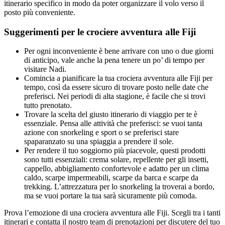
itinerario specifico in modo da poter organizzare il volo verso il
posto più conveniente.
Suggerimenti per le crociere avventura alle Fiji
Per ogni inconveniente è bene arrivare con uno o due giorni
di anticipo, vale anche la pena tenere un po’ di tempo per
visitare Nadi.
Comincia a pianificare la tua crociera avventura alle Fiji per
tempo, così da essere sicuro di trovare posto nelle date che
preferisci. Nei periodi di alta stagione, è facile che si trovi
tutto prenotato.
Trovare la scelta del giusto itinerario di viaggio per te è
essenziale. Pensa alle attività che preferisci: se vuoi tanta
azione con snorkeling e sport o se preferisci stare
spaparanzato su una spiaggia a prendere il sole.
Per rendere il tuo soggiorno più piacevole, questi prodotti
sono tutti essenziali: crema solare, repellente per gli insetti,
cappello, abbigliamento confortevole e adatto per un clima
caldo, scarpe impermeabili, scarpe da barca e scarpe da
trekking. L’attrezzatura per lo snorkeling la troverai a bordo,
ma se vuoi portare la tua sarà sicuramente più comoda.
Prova l’emozione di una crociera avventura alle Fiji. Scegli tra i tanti
itinerari e contatta il nostro team di prenotazioni per discutere del tuo