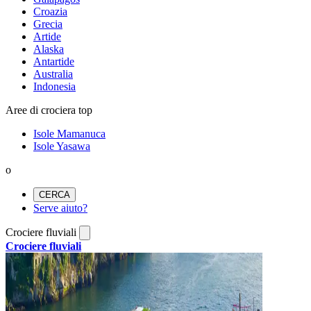
Croazia
Grecia
Artide
Alaska
Antartide
Australia
Indonesia
Aree di crociera top
Isole Mamanuca
Isole Yasawa
o
CERCA
Serve aiuto?
Crociere fluviali
Crociere fluviali