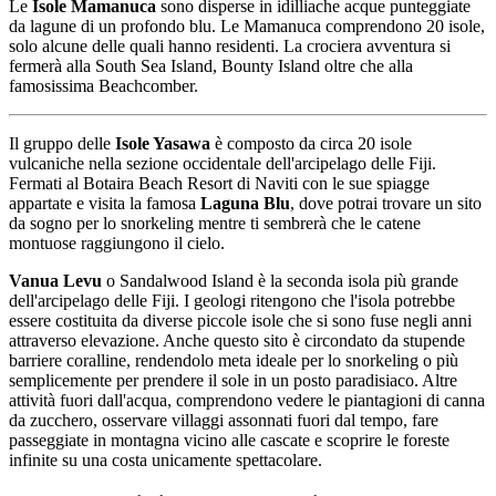
Le
Isole Mamanuca
sono disperse in idilliache acque punteggiate
da lagune di un profondo blu. Le Mamanuca comprendono 20 isole,
solo alcune delle quali hanno residenti. La crociera avventura si
fermerà alla South Sea Island, Bounty Island oltre che alla
famosissima Beachcomber.
Il gruppo delle
Isole Yasawa
è composto da circa 20 isole
vulcaniche nella sezione occidentale dell'arcipelago delle Fiji.
Fermati al Botaira Beach Resort di Naviti con le sue spiagge
appartate e visita la famosa
Laguna Blu
, dove potrai trovare un sito
da sogno per lo snorkeling mentre ti sembrerà che le catene
montuose raggiungono il cielo.
Vanua Levu
o Sandalwood Island è la seconda isola più grande
dell'arcipelago delle Fiji. I geologi ritengono che l'isola potrebbe
essere costituita da diverse piccole isole che si sono fuse negli anni
attraverso elevazione. Anche questo sito è circondato da stupende
barriere coralline, rendendolo meta ideale per lo snorkeling o più
semplicemente per prendere il sole in un posto paradisiaco. Altre
attività fuori dall'acqua, comprendono vedere le piantagioni di canna
da zucchero, osservare villaggi assonnati fuori dal tempo, fare
passeggiate in montagna vicino alle cascate e scoprire le foreste
infinite su una costa unicamente spettacolare.