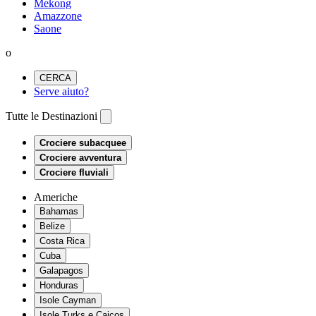
Mekong
Amazzone
Saone
o
CERCA
Serve aiuto?
Tutte le Destinazioni
Crociere subacquee
Crociere avventura
Crociere fluviali
Americhe
Bahamas
Belize
Costa Rica
Cuba
Galapagos
Honduras
Isole Cayman
Isole Turks e Caicos