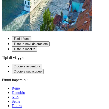
Tutti i fiumi
Tutte le navi da crociera
Tutte le località
Tipi di viaggio
Crociere avventura
Crociere subacquee
Fiumi imperdibili
Reno
Danubio
Nilo
Seine
Douro