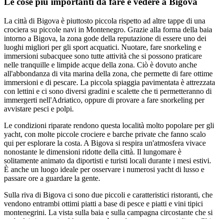
Le cose più importanti da fare e vedere a Bigova
La città di Bigova è piuttosto piccola rispetto ad altre tappe di una
crociera su piccole navi in Montenegro. Grazie alla forma della baia
intorno a Bigova, la zona gode della reputazione di essere uno dei
luoghi migliori per gli sport acquatici. Nuotare, fare snorkeling e
immersioni subacquee sono tutte attività che si possono praticare
nelle tranquille e limpide acque della zona. Ciò è dovuto anche
all'abbondanza di vita marina della zona, che permette di fare ottime
immersioni e di pescare. La piccola spiaggia pavimentata è attrezzata
con lettini e ci sono diversi gradini e scalette che ti permetteranno di
immergerti nell'Adriatico, oppure di provare a fare snorkeling per
avvistare pesci e polpi.
Le condizioni riparate rendono questa località molto popolare per gli
yacht, con molte piccole crociere e barche private che fanno scalo
qui per esplorare la costa. A Bigova si respira un'atmosfera vivace
nonostante le dimensioni ridotte della città. Il lungomare è
solitamente animato da diportisti e turisti locali durante i mesi estivi.
È anche un luogo ideale per osservare i numerosi yacht di lusso e
passare ore a guardare la gente.
Sulla riva di Bigova ci sono due piccoli e caratteristici ristoranti, che
vendono entrambi ottimi piatti a base di pesce e piatti e vini tipici
montenegrini. La vista sulla baia e sulla campagna circostante che si