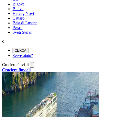
Bigova
Budva
Herceg Novi
Cattaro
Baia di Lustica
Perast
Sveti Stefan
o
CERCA
Serve aiuto?
Crociere fluviali
Crociere fluviali