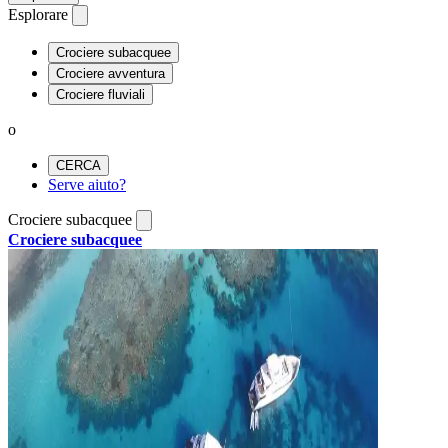
Esplorare
Crociere subacquee
Crociere avventura
Crociere fluviali
o
CERCA
Serve aiuto?
Crociere subacquee
Crociere subacquee