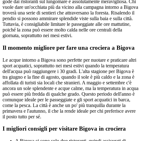
gode dai ristoranti sul lungomare è assolutamente meravigliosa. Chi
vuole dare un'occhiata più da vicino alla campagna intorno a Bigova
troverà una serie di sentieri che attraversano la foresta. Risalendo il
pendio si possono ammirare splendide viste sulla baia e sulla città.
Tuttavia, è consigliabile limitare le passeggiate alle ore mattutine,
poiché la zona può essere molto calda nelle ore centrali della
giornata, soprattutto nei mesi estivi.
Il momento migliore per fare una crociera a Bigova
Le acque intorno a Bigova sono perfette per nuotare e praticare altri
sport acquatici, soprattutto nei mesi estivi quando la temperatura
dell'acqua può raggiungere i 30 gradi. L'alta stagione per Bigova è
tra giugno e la fine di agosto, quando il sole è più caldo e la zona è
affollata di turisti sia locali che stranieri. A maggio e settembre c'è
ancora un sole splendente e acque calme, ma la temperatura in acqua
può essere più fredda di qualche grado. Questo periodo dell'anno è
comunque ideale per le passeggiate e gli sport acquatici in barca,
come la pesca. La città è anche un po' più tranquilla durante la
primavera e l'autunno, il che la rende ideale per chi preferisce avere
il posto tutto per sé.
I migliori consigli per visitare Bigova in crociera
A Bigova ci sono solo due ristoranti, quindi assicurati di