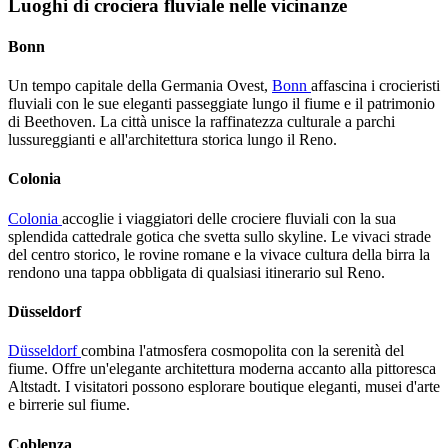
Luoghi di crociera fluviale nelle vicinanze
Bonn
Un tempo capitale della Germania Ovest,
Bonn
affascina i crocieristi
fluviali con le sue eleganti passeggiate lungo il fiume e il patrimonio
di Beethoven. La città unisce la raffinatezza culturale a parchi
lussureggianti e all'architettura storica lungo il Reno.
Colonia
Colonia
accoglie i viaggiatori delle crociere fluviali con la sua
splendida cattedrale gotica che svetta sullo skyline. Le vivaci strade
del centro storico, le rovine romane e la vivace cultura della birra la
rendono una tappa obbligata di qualsiasi itinerario sul Reno.
Düsseldorf
Düsseldorf
combina l'atmosfera cosmopolita con la serenità del
fiume. Offre un'elegante architettura moderna accanto alla pittoresca
Altstadt. I visitatori possono esplorare boutique eleganti, musei d'arte
e birrerie sul fiume.
Coblenza