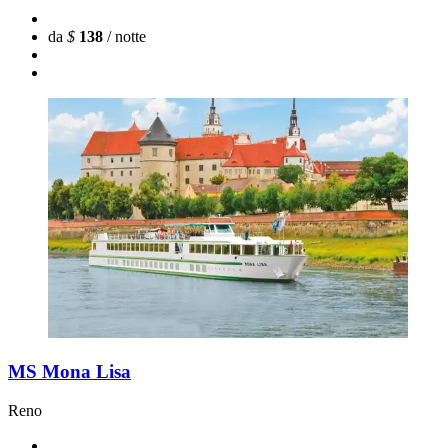
da
$
138
/ notte
MS Mona Lisa
Reno