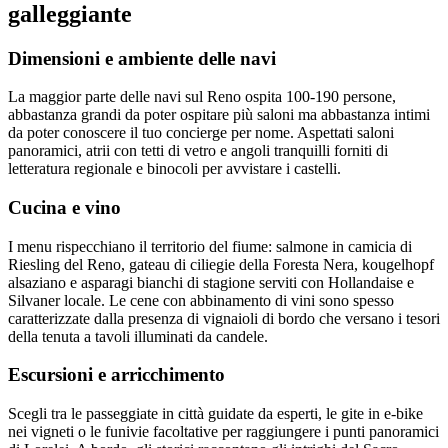
galleggiante
Dimensioni e ambiente delle navi
La maggior parte delle navi sul Reno ospita 100-190 persone,
abbastanza grandi da poter ospitare più saloni ma abbastanza intimi
da poter conoscere il tuo concierge per nome. Aspettati saloni
panoramici, atrii con tetti di vetro e angoli tranquilli forniti di
letteratura regionale e binocoli per avvistare i castelli.
Cucina e vino
I menu rispecchiano il territorio del fiume: salmone in camicia di
Riesling del Reno, gateau di ciliegie della Foresta Nera, kougelhopf
alsaziano e asparagi bianchi di stagione serviti con Hollandaise e
Silvaner locale. Le cene con abbinamento di vini sono spesso
caratterizzate dalla presenza di vignaioli di bordo che versano i tesori
della tenuta a tavoli illuminati da candele.
Escursioni e arricchimento
Scegli tra le passeggiate in città guidate da esperti, le gite in e-bike
nei vigneti o le funivie facoltative per raggiungere i punti panoramici