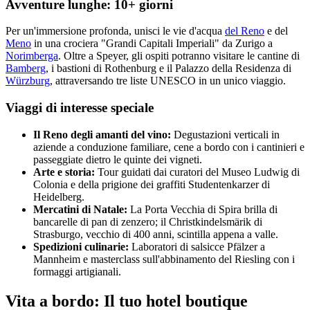
Avventure lunghe: 10+ giorni
Per un'immersione profonda, unisci le vie d'acqua
del Reno
e del
Meno
in una crociera "Grandi Capitali Imperiali" da Zurigo a
Norimberga
. Oltre a Speyer, gli ospiti potranno visitare le cantine di
Bamberg
, i bastioni di Rothenburg e il Palazzo della Residenza di
Würzburg
, attraversando tre liste UNESCO in un unico viaggio.
Viaggi di interesse speciale
Il Reno degli amanti del vino:
Degustazioni verticali in
aziende a conduzione familiare, cene a bordo con i cantinieri e
passeggiate dietro le quinte dei vigneti.
Arte e storia:
Tour guidati dai curatori del Museo Ludwig di
Colonia e della prigione dei graffiti Studentenkarzer di
Heidelberg.
Mercatini di Natale:
La Porta Vecchia di Spira brilla di
bancarelle di pan di zenzero; il Christkindelsmärik di
Strasburgo, vecchio di 400 anni, scintilla appena a valle.
Spedizioni culinarie:
Laboratori di salsicce Pfälzer a
Mannheim e masterclass sull'abbinamento del Riesling con i
formaggi artigianali.
Vita a bordo: Il tuo hotel boutique