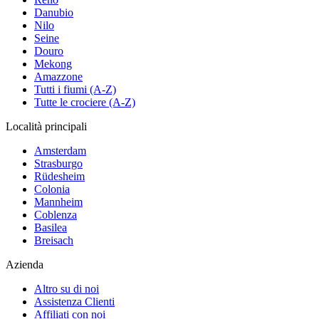
Danubio
Nilo
Seine
Douro
Mekong
Amazzone
Tutti i fiumi (A-Z)
Tutte le crociere (A-Z)
Località principali
Amsterdam
Strasburgo
Rüdesheim
Colonia
Mannheim
Coblenza
Basilea
Breisach
Azienda
Altro su di noi
Assistenza Clienti
Affiliati con noi