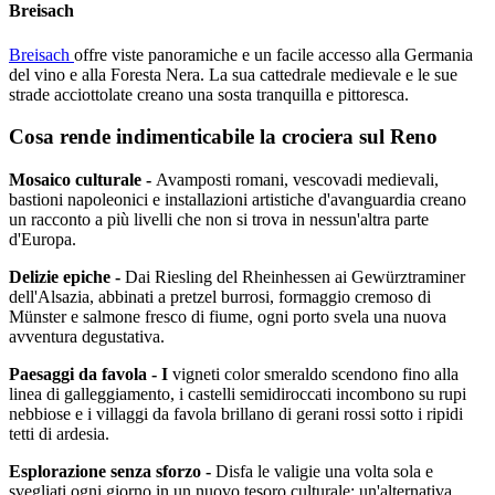
Breisach
Breisach
offre viste panoramiche e un facile accesso alla Germania
del vino e alla Foresta Nera. La sua cattedrale medievale e le sue
strade acciottolate creano una sosta tranquilla e pittoresca.
Cosa rende indimenticabile la crociera sul Reno
Mosaico culturale -
Avamposti romani, vescovadi medievali,
bastioni napoleonici e installazioni artistiche d'avanguardia creano
un racconto a più livelli che non si trova in nessun'altra parte
d'Europa.
Delizie epiche -
Dai Riesling del Rheinhessen ai Gewürztraminer
dell'Alsazia, abbinati a pretzel burrosi, formaggio cremoso di
Münster e salmone fresco di fiume, ogni porto svela una nuova
avventura degustativa.
Paesaggi da favola - I
vigneti color smeraldo scendono fino alla
linea di galleggiamento, i castelli semidiroccati incombono su rupi
nebbiose e i villaggi da favola brillano di gerani rossi sotto i ripidi
tetti di ardesia.
Esplorazione senza sforzo -
Disfa le valigie una volta sola e
svegliati ogni giorno in un nuovo tesoro culturale: un'alternativa