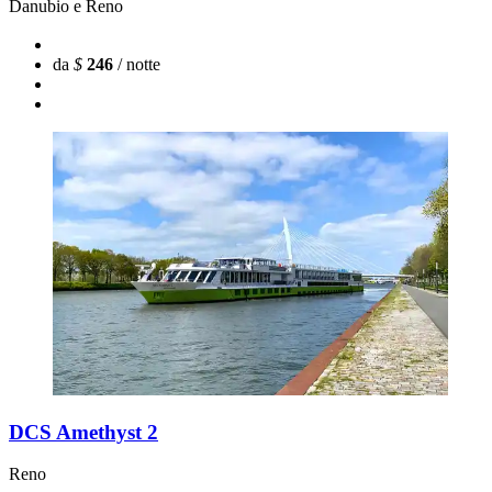
Danubio e Reno
da
$
246
/ notte
DCS Amethyst 2
Reno