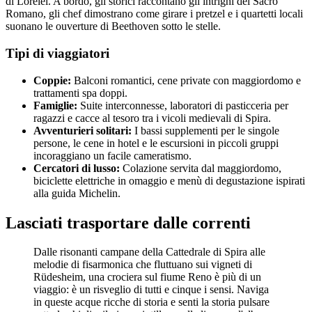
di Lorelei. A bordo, gli storici raccontano gli intrighi del Sacro
Romano, gli chef dimostrano come girare i pretzel e i quartetti locali
suonano le ouverture di Beethoven sotto le stelle.
Tipi di viaggiatori
Coppie:
Balconi romantici, cene private con maggiordomo e
trattamenti spa doppi.
Famiglie:
Suite interconnesse, laboratori di pasticceria per
ragazzi e cacce al tesoro tra i vicoli medievali di Spira.
Avventurieri solitari:
I bassi supplementi per le singole
persone, le cene in hotel e le escursioni in piccoli gruppi
incoraggiano un facile cameratismo.
Cercatori di lusso:
Colazione servita dal maggiordomo,
biciclette elettriche in omaggio e menù di degustazione ispirati
alla guida Michelin.
Lasciati trasportare dalle correnti
Dalle risonanti campane della Cattedrale di Spira alle
melodie di fisarmonica che fluttuano sui vigneti di
Rüdesheim, una crociera sul fiume Reno è più di un
viaggio: è un risveglio di tutti e cinque i sensi. Naviga
in queste acque ricche di storia e senti la storia pulsare