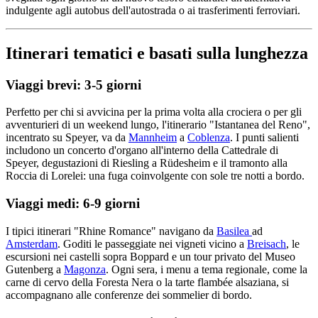
indulgente agli autobus dell'autostrada o ai trasferimenti ferroviari.
Itinerari tematici e basati sulla lunghezza
Viaggi brevi: 3-5 giorni
Perfetto per chi si avvicina per la prima volta alla crociera o per gli
avventurieri di un weekend lungo, l'itinerario "Istantanea del Reno",
incentrato su Speyer, va da
Mannheim
a
Coblenza
. I punti salienti
includono un concerto d'organo all'interno della Cattedrale di
Speyer, degustazioni di Riesling a Rüdesheim e il tramonto alla
Roccia di Lorelei: una fuga coinvolgente con sole tre notti a bordo.
Viaggi medi: 6-9 giorni
I tipici itinerari "Rhine Romance" navigano da
Basilea
ad
Amsterdam
. Goditi le passeggiate nei vigneti vicino a
Breisach
, le
escursioni nei castelli sopra Boppard e un tour privato del Museo
Gutenberg a
Magonza
. Ogni sera, i menu a tema regionale, come la
carne di cervo della Foresta Nera o la tarte flambée alsaziana, si
accompagnano alle conferenze dei sommelier di bordo.