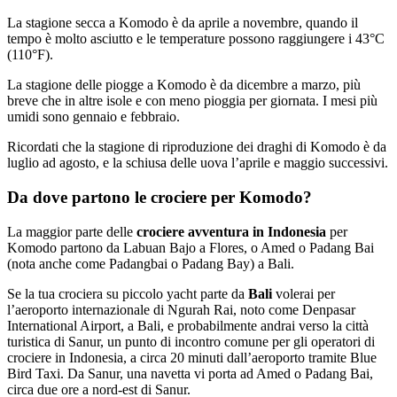
La stagione secca a Komodo è da aprile a novembre, quando il
tempo è molto asciutto e le temperature possono raggiungere i 43°C
(110°F).
La stagione delle piogge a Komodo è da dicembre a marzo, più
breve che in altre isole e con meno pioggia per giornata. I mesi più
umidi sono gennaio e febbraio.
Ricordati che la stagione di riproduzione dei draghi di Komodo è da
luglio ad agosto, e la schiusa delle uova l’aprile e maggio successivi.
Da dove partono le crociere per Komodo?
La maggior parte delle
crociere avventura in Indonesia
per
Komodo partono da Labuan Bajo a Flores, o Amed o Padang Bai
(nota anche come Padangbai o Padang Bay) a Bali.
Se la tua crociera su piccolo yacht parte da
Bali
volerai per
l’aeroporto internazionale di Ngurah Rai, noto come Denpasar
International Airport, a Bali, e probabilmente andrai verso la città
turistica di Sanur, un punto di incontro comune per gli operatori di
crociere in Indonesia, a circa 20 minuti dall’aeroporto tramite Blue
Bird Taxi. Da Sanur, una navetta vi porta ad Amed o Padang Bai,
circa due ore a nord-est di Sanur.