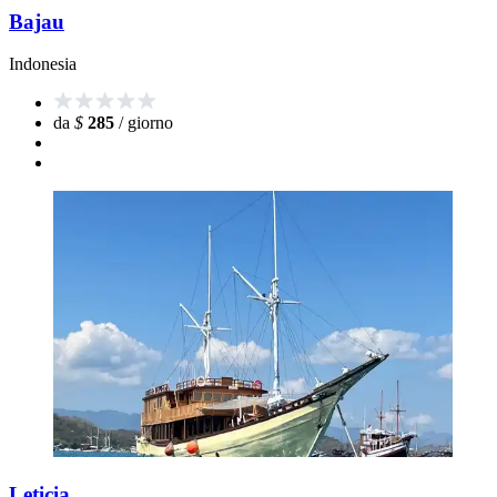
Bajau
Indonesia
da
$
285
/ giorno
Leticia