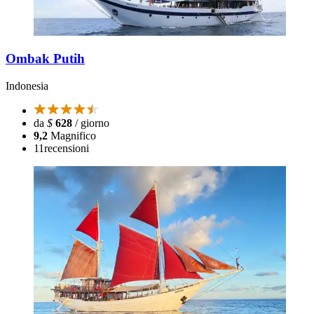
Ombak Putih
Indonesia
da
$
628
/ giorno
9,2
Magnifico
11
recensioni