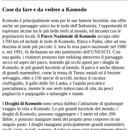
Cose da fare e da vedere a Komodo
Komodo è principalmente nota per le sue famose lucertole, ma offre
anche un paesaggio unico tra le isole dell’Indonesia, l’opportunità di
esplorare alcune tra le più belle reefs al mondo, ed incontri con le
popolazioni locali. Il
Parco Nazionale di Komodo
occupa oltre
1700 km ed include le isole di Komodo, Rinca e Padar, oltre ad una
dozzina di isole più piccole. L’area fu resa parco nazionale nel 1980
e, nel 1991, fu dichiarata un sito patrimonio dell’UNESCO. Con
una guida, i visitatori possono fare trekking attraverso il paesaggio
secco ed aspro del parco, tenendo gli occhi aperti per i draghi di
Komodo, le più grandi lucertole al mondo. Il parco è anche dimora
di grandi mammiferi, come la renna di Timor, maiali ed il bisonte
selvaggio, oltre a 150 specie di uccelli, incluso il cacatua
ciuffogiallo, il gallo dello Sri Lanka, e l'aquila pescatrice
panciabianca, mentre le sue reefs traboccano di vita, da pesci
pagliaccio e pappagallo a tartarughe e mante.
I
Draghi di Komodo
sono senza dubbio l’attrazione di qualunque
viaggio in vela a Komodo. Le più grandi lucertole del mondo, i
draghi di Komodo, possono raggiungere i 3 metri ed oltre 200
libbre, e possono mangiare metà del proprio peso corporeo in un
singolo pasto. I draghi mangiano principalmente grandi mammiferi,
quali capre, maiali, e renne. Anche se sono visti normalmente distesi