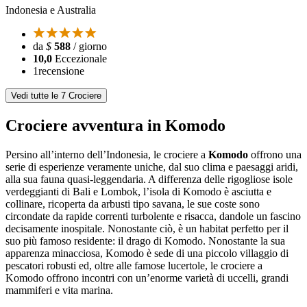
Indonesia e Australia
da
$
588
/ giorno
10,0
Eccezionale
1
recensione
Vedi tutte le 7 Crociere
Crociere avventura in Komodo
Persino all’interno dell’Indonesia, le crociere a
Komodo
offrono una
serie di esperienze veramente uniche, dal suo clima e paesaggi aridi,
alla sua fauna quasi-leggendaria. A differenza delle rigogliose isole
verdeggianti di Bali e Lombok, l’isola di Komodo è asciutta e
collinare, ricoperta da arbusti tipo savana, le sue coste sono
circondate da rapide correnti turbolente e risacca, dandole un fascino
decisamente inospitale. Nonostante ciò, è un habitat perfetto per il
suo più famoso residente: il drago di Komodo. Nonostante la sua
apparenza minacciosa, Komodo è sede di una piccolo villaggio di
pescatori robusti ed, oltre alle famose lucertole, le crociere a
Komodo offrono incontri con un’enorme varietà di uccelli, grandi
mammiferi e vita marina.