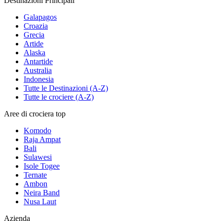
Destinazioni Principali
Galapagos
Croazia
Grecia
Artide
Alaska
Antartide
Australia
Indonesia
Tutte le Destinazioni (A-Z)
Tutte le crociere (A-Z)
Aree di crociera top
Komodo
Raja Ampat
Bali
Sulawesi
Isole Togee
Ternate
Ambon
Neira Band
Nusa Laut
Azienda