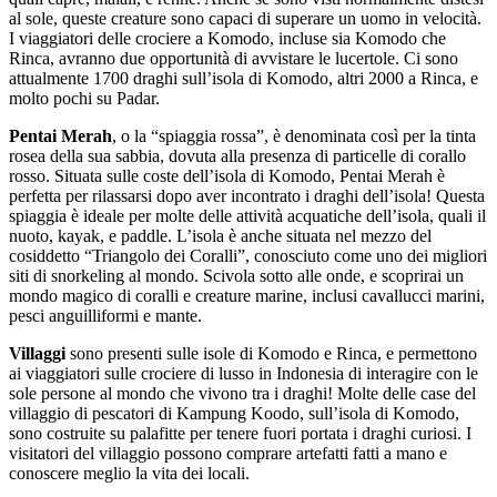
al sole, queste creature sono capaci di superare un uomo in velocità.
I viaggiatori delle crociere a Komodo, incluse sia Komodo che
Rinca, avranno due opportunità di avvistare le lucertole. Ci sono
attualmente 1700 draghi sull’isola di Komodo, altri 2000 a Rinca, e
molto pochi su Padar.
Pentai Merah
, o la “spiaggia rossa”, è denominata così per la tinta
rosea della sua sabbia, dovuta alla presenza di particelle di corallo
rosso. Situata sulle coste dell’isola di Komodo, Pentai Merah è
perfetta per rilassarsi dopo aver incontrato i draghi dell’isola! Questa
spiaggia è ideale per molte delle attività acquatiche dell’isola, quali il
nuoto, kayak, e paddle. L’isola è anche situata nel mezzo del
cosiddetto “Triangolo dei Coralli”, conosciuto come uno dei migliori
siti di snorkeling al mondo. Scivola sotto alle onde, e scoprirai un
mondo magico di coralli e creature marine, inclusi cavallucci marini,
pesci anguilliformi e mante.
Villaggi
sono presenti sulle isole di Komodo e Rinca, e permettono
ai viaggiatori sulle crociere di lusso in Indonesia di interagire con le
sole persone al mondo che vivono tra i draghi! Molte delle case del
villaggio di pescatori di Kampung Koodo, sull’isola di Komodo,
sono costruite su palafitte per tenere fuori portata i draghi curiosi. I
visitatori del villaggio possono comprare artefatti fatti a mano e
conoscere meglio la vita dei locali.