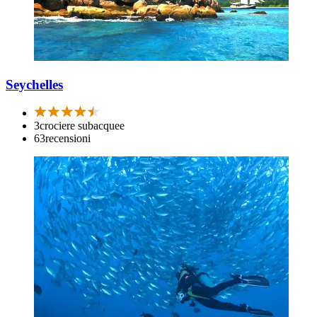
Seychelles
3
crociere subacquee
63
recensioni