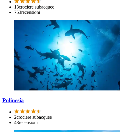
13
crociere subacquee
753
recensioni
Polinesia
2
crociere subacquee
43
recensioni