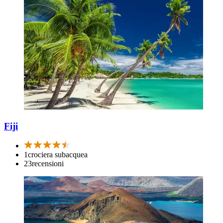
Fiji
1
crociera subacquea
23
recensioni