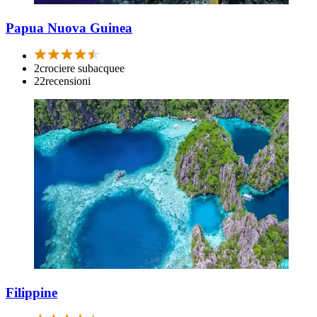
Papua Nuova Guinea
2
crociere subacquee
22
recensioni
Filippine