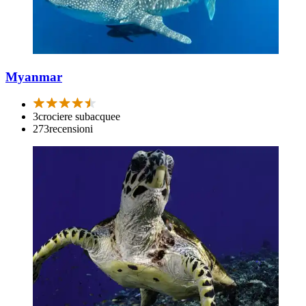
Myanmar
3
crociere subacquee
273
recensioni