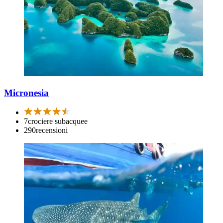
Micronesia
7
crociere subacquee
290
recensioni