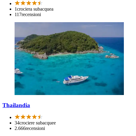
1
crociera subacquea
117
recensioni
Thailandia
34
crociere subacquee
2.666
recensioni