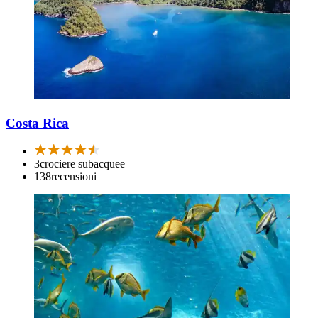
Costa Rica
3
crociere subacquee
138
recensioni