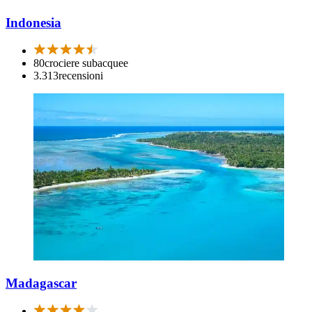
Indonesia
80
crociere subacquee
3.313
recensioni
Madagascar