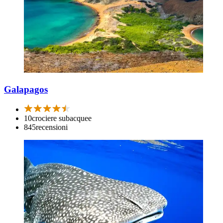
Galapagos
10
crociere subacquee
845
recensioni