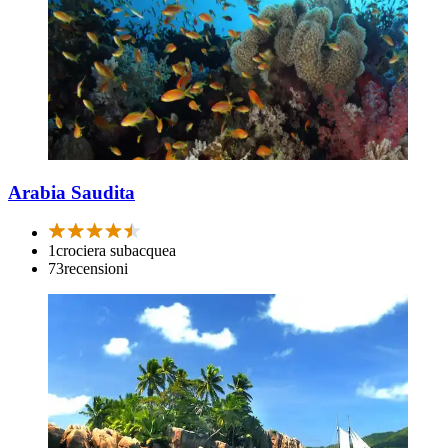
Arabia Saudita
1
crociera subacquea
73
recensioni