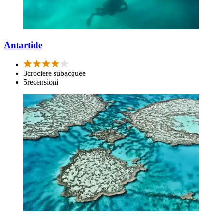
Antartide
3
crociere subacquee
5
recensioni