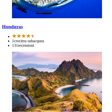
Honduras
1
crociera subacquea
131
recensioni