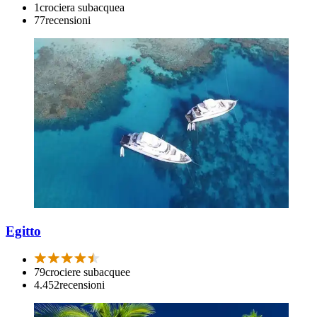
1
crociera subacquea
77
recensioni
Egitto
79
crociere subacquee
4.452
recensioni