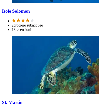
Isole Solomon
2
crociere subacquee
18
recensioni
St. Martin