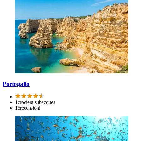
Portogallo
1
crociera subacquea
15
recensioni