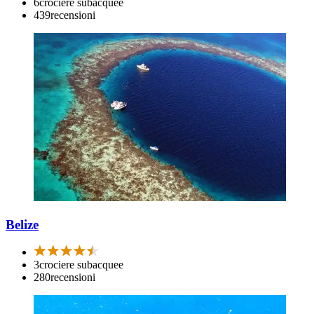
6
crociere subacquee
439
recensioni
Belize
3
crociere subacquee
280
recensioni