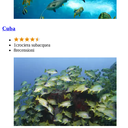
Cuba
1
crociera subacquea
8
recensioni