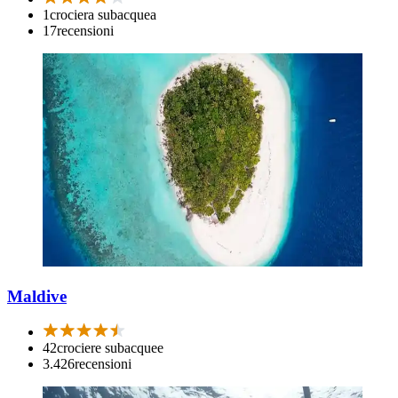
1
crociera subacquea
17
recensioni
Maldive
42
crociere subacquee
3.426
recensioni