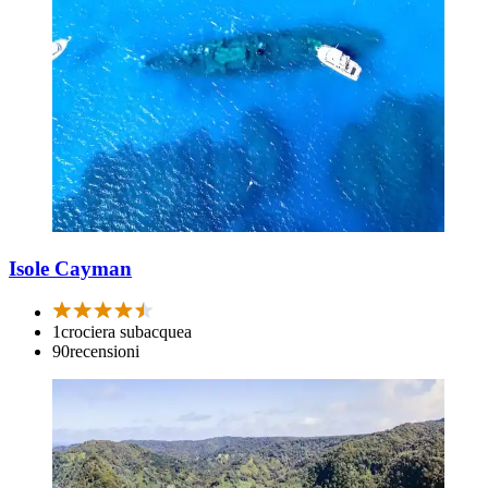
Isole Cayman
1
crociera subacquea
90
recensioni