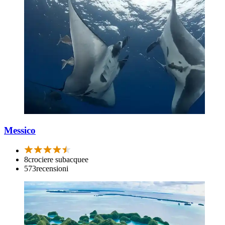
Messico
8
crociere subacquee
573
recensioni