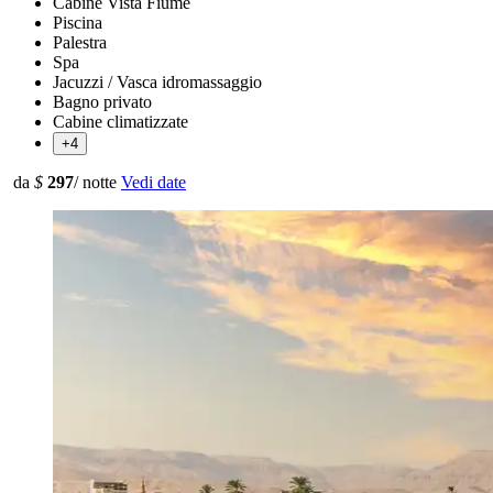
Cabine Vista Fiume
Piscina
Palestra
Spa
Jacuzzi / Vasca idromassaggio
Bagno privato
Cabine climatizzate
+4
da
$
297
/ notte
Vedi date