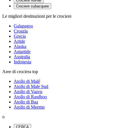
Crociere fluviali
Crociere subacquee
Le migliori destinazioni per le crociere
Galapagos
Croazia
Grecia
Artide
Alaska
Antartide
Australia
Indonesia
Aree di crociera top
Atollo di Malé
Atollo di Male Sud
Atollo di Vaavu
Atollo di Rasdhoo
Atollo di Baa
Atollo di Meemu
o
CERCA