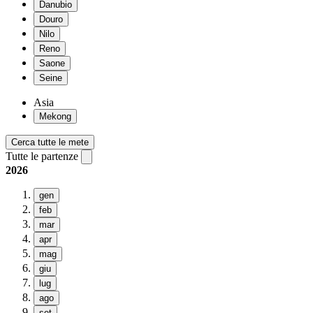
Danubio
Douro
Nilo
Reno
Saone
Seine
Asia
Mekong
Cerca tutte le mete
Tutte le partenze
2026
gen
feb
mar
apr
mag
giu
lug
ago
set