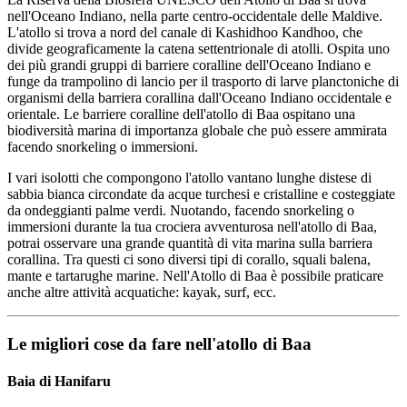
nell'Oceano Indiano, nella parte centro-occidentale delle Maldive.
L'atollo si trova a nord del canale di Kashidhoo Kandhoo, che
divide geograficamente la catena settentrionale di atolli. Ospita uno
dei più grandi gruppi di barriere coralline dell'Oceano Indiano e
funge da trampolino di lancio per il trasporto di larve planctoniche di
organismi della barriera corallina dall'Oceano Indiano occidentale e
orientale. Le barriere coralline dell'atollo di Baa ospitano una
biodiversità marina di importanza globale che può essere ammirata
facendo snorkeling o immersioni.
I vari isolotti che compongono l'atollo vantano lunghe distese di
sabbia bianca circondate da acque turchesi e cristalline e costeggiate
da ondeggianti palme verdi. Nuotando, facendo snorkeling o
immersioni durante la tua crociera avventurosa nell'atollo di Baa,
potrai osservare una grande quantità di vita marina sulla barriera
corallina. Tra questi ci sono diversi tipi di corallo, squali balena,
mante e tartarughe marine. Nell'Atollo di Baa è possibile praticare
anche altre attività acquatiche: kayak, surf, ecc.
Le migliori cose da fare nell'atollo di Baa
Baia di Hanifaru