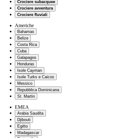
Crociere subacquee
Crociere avventura
Crociere fluviali
Americhe
Bahamas
Belize
Costa Rica
Cuba
Galapagos
Honduras
Isole Cayman
Isole Turks e Caicos
Messico
Repubblica Dominicana
St. Martin
EMEA
Arabia Saudita
Djibouti
Egitto
Madagascar