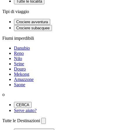
Tutte le località
Tipi di viaggio
Crociere avventura
Crociere subacquee
Fiumi imperdibili
Danubio
Reno
Nilo
Seine
Douro
Mekong
Amazzone
Saone
o
CERCA
Serve aiuto?
Tutte le Destinazioni