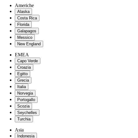
Americhe
Alaska
Costa Rica
Florida
Galapagos
Messico
New England
EMEA
Capo Verde
Croazia
Egitto
Grecia
Italia
Norvegia
Portogallo
Scozia
Seychelles
Turchia
Asia
Indonesia