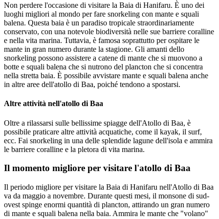
Non perdere l'occasione di visitare la Baia di Hanifaru. È uno dei
luoghi migliori al mondo per fare snorkeling con mante e squali
balena. Questa baia è un paradiso tropicale straordinariamente
conservato, con una notevole biodiversità nelle sue barriere coralline
e nella vita marina. Tuttavia, è famosa soprattutto per ospitare le
mante in gran numero durante la stagione. Gli amanti dello
snorkeling possono assistere a catene di mante che si muovono a
botte e squali balena che si nutrono del plancton che si concentra
nella stretta baia. È possibile avvistare mante e squali balena anche
in altre aree dell'atollo di Baa, poiché tendono a spostarsi.
Altre attività nell'atollo di Baa
Oltre a rilassarsi sulle bellissime spiagge dell'Atollo di Baa, è
possibile praticare altre attività acquatiche, come il kayak, il surf,
ecc. Fai snorkeling in una delle splendide lagune dell'isola e ammira
le barriere coralline e la pletora di vita marina.
Il momento migliore per visitare l'atollo di Baa
Il periodo migliore per visitare la Baia di Hanifaru nell'Atollo di Baa
va da maggio a novembre. Durante questi mesi, il monsone di sud-
ovest spinge enormi quantità di plancton, attirando un gran numero
di mante e squali balena nella baia. Ammira le mante che "volano"