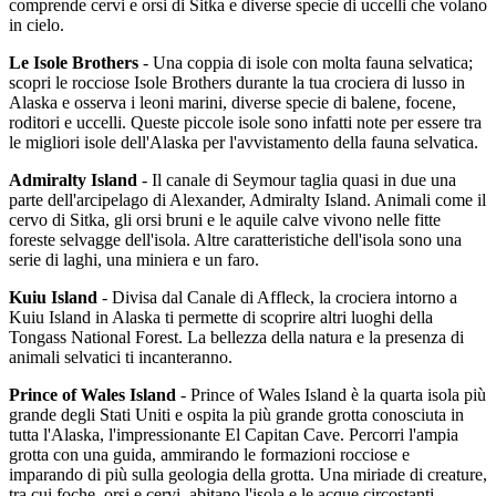
comprende cervi e orsi di Sitka e diverse specie di uccelli che volano
in cielo.
Le Isole Brothers
- Una coppia di isole con molta fauna selvatica;
scopri le rocciose Isole Brothers durante la tua crociera di lusso in
Alaska e osserva i leoni marini, diverse specie di balene, focene,
roditori e uccelli. Queste piccole isole sono infatti note per essere tra
le migliori isole dell'Alaska per l'avvistamento della fauna selvatica.
Admiralty Island
- Il canale di Seymour taglia quasi in due una
parte dell'arcipelago di Alexander, Admiralty Island. Animali come il
cervo di Sitka, gli orsi bruni e le aquile calve vivono nelle fitte
foreste selvagge dell'isola. Altre caratteristiche dell'isola sono una
serie di laghi, una miniera e un faro.
Kuiu Island
- Divisa dal Canale di Affleck, la crociera intorno a
Kuiu Island in Alaska ti permette di scoprire altri luoghi della
Tongass National Forest. La bellezza della natura e la presenza di
animali selvatici ti incanteranno.
Prince of Wales Island
- Prince of Wales Island è la quarta isola più
grande degli Stati Uniti e ospita la più grande grotta conosciuta in
tutta l'Alaska, l'impressionante El Capitan Cave. Percorri l'ampia
grotta con una guida, ammirando le formazioni rocciose e
imparando di più sulla geologia della grotta. Una miriade di creature,
tra cui foche, orsi e cervi, abitano l'isola e le acque circostanti.