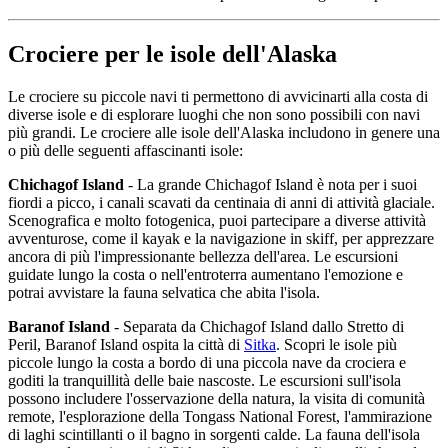
Crociere per le isole dell'Alaska
Le crociere su piccole navi ti permettono di avvicinarti alla costa di
diverse isole e di esplorare luoghi che non sono possibili con navi
più grandi. Le crociere alle isole dell'Alaska includono in genere una
o più delle seguenti affascinanti isole:
Chichagof Island
- La grande Chichagof Island è nota per i suoi
fiordi a picco, i canali scavati da centinaia di anni di attività glaciale.
Scenografica e molto fotogenica, puoi partecipare a diverse attività
avventurose, come il kayak e la navigazione in skiff, per apprezzare
ancora di più l'impressionante bellezza dell'area. Le escursioni
guidate lungo la costa o nell'entroterra aumentano l'emozione e
potrai avvistare la fauna selvatica che abita l'isola.
Baranof Island
- Separata da Chichagof Island dallo Stretto di
Peril, Baranof Island ospita la città di
Sitka
. Scopri le isole più
piccole lungo la costa a bordo di una piccola nave da crociera e
goditi la tranquillità delle baie nascoste. Le escursioni sull'isola
possono includere l'osservazione della natura, la visita di comunità
remote, l'esplorazione della Tongass National Forest, l'ammirazione
di laghi scintillanti o il bagno in sorgenti calde. La fauna dell'isola