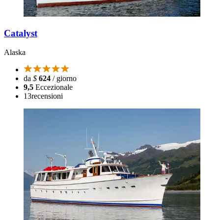
Catalyst
Alaska
da
$
624
/ giorno
9,5
Eccezionale
13
recensioni