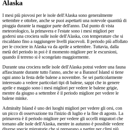
Alaska
I mesi più piovosi per le isole dell'Alaska sono generalmente
settembre e ottobre, anche se puoi aspettarti una notevole quantità di
pioggia durante la maggior parte dell'anno. Dal punto di vista
meteorologico, la primavera e l'estate sono i mesi migliori per
godersi una crociera sulle isole dell'Alaska, con temperature che si
riscaldano fino a raggiungere livelli piacevoli. Il periodo più affollato
per le crociere in Alaska va da aprile a settembre. Tuttavia, dalla
metà del periodo in poi è il momento migliore per le escursioni,
quando il terreno si è scongelato maggiormente.
Durante una crociera nelle isole dell'Alaska potrai vedere una fauna
affascinante durante tutto l'anno, anche se a Baranof Island si tiene
ogni anno la festa delle balene a novembre. Se sei particolarmente
interessato a vedere particolari tipi di balene, sappi che in genere
aprile e maggio sono i mesi migliori per vedere le balene grigie,
mentre da giugno a settembre è il periodo migliore per vedere le
balene minke.
Admiralty Island è uno dei luoghi migliori per vedere gli orsi, con
un picco di osservazione tra l'inizio di luglio e la fine di agosto. La
primavera è il periodo migliore per vedere gli uccelli migratori che
tornano alle isole dell'Alaska, mentre in autunno è possibile vedere
diverse specie migratorie che si preparano a partire per climi più