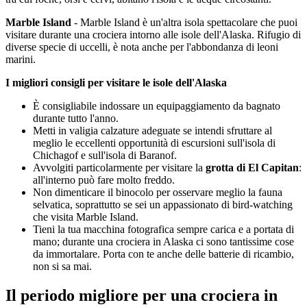
Marble Island
- Marble Island è un'altra isola spettacolare che puoi
visitare durante una crociera intorno alle isole dell'Alaska. Rifugio di
diverse specie di uccelli, è nota anche per l'abbondanza di leoni
marini.
I migliori consigli per visitare le isole dell'Alaska
È consigliabile indossare un equipaggiamento da bagnato
durante tutto l'anno.
Metti in valigia calzature adeguate se intendi sfruttare al
meglio le eccellenti opportunità di escursioni sull'isola di
Chichagof e sull'isola di Baranof.
Avvolgiti particolarmente per visitare la
grotta di El Capitan
:
all'interno può fare molto freddo.
Non dimenticare il binocolo per osservare meglio la fauna
selvatica, soprattutto se sei un appassionato di bird-watching
che visita Marble Island.
Tieni la tua macchina fotografica sempre carica e a portata di
mano; durante una crociera in Alaska ci sono tantissime cose
da immortalare. Porta con te anche delle batterie di ricambio,
non si sa mai.
Il periodo migliore per una crociera in