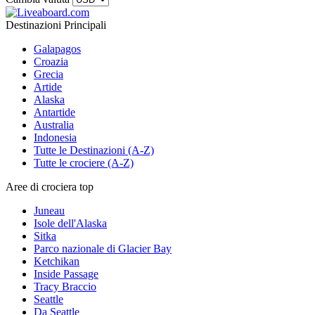
Destinazioni Principali
Galapagos
Croazia
Grecia
Artide
Alaska
Antartide
Australia
Indonesia
Tutte le Destinazioni (A-Z)
Tutte le crociere (A-Z)
Aree di crociera top
Juneau
Isole dell'Alaska
Sitka
Parco nazionale di Glacier Bay
Ketchikan
Inside Passage
Tracy Braccio
Seattle
Da Seattle