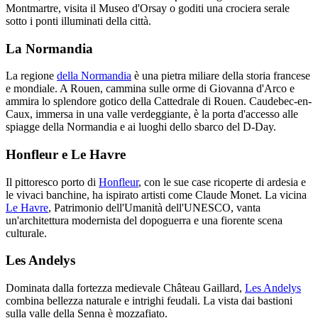
Montmartre, visita il Museo d'Orsay o goditi una crociera serale
sotto i ponti illuminati della città.
La Normandia
La regione
della Normandia
è una pietra miliare della storia francese
e mondiale. A Rouen, cammina sulle orme di Giovanna d'Arco e
ammira lo splendore gotico della Cattedrale di Rouen. Caudebec-en-
Caux, immersa in una valle verdeggiante, è la porta d'accesso alle
spiagge della Normandia e ai luoghi dello sbarco del D-Day.
Honfleur e Le Havre
Il pittoresco porto di
Honfleur
, con le sue case ricoperte di ardesia e
le vivaci banchine, ha ispirato artisti come Claude Monet. La vicina
Le Havre
, Patrimonio dell'Umanità dell'UNESCO, vanta
un'architettura modernista del dopoguerra e una fiorente scena
culturale.
Les Andelys
Dominata dalla fortezza medievale Château Gaillard,
Les Andelys
combina bellezza naturale e intrighi feudali. La vista dai bastioni
sulla valle della Senna è mozzafiato.