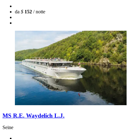
da
$
152
/ notte
MS R.E. Waydelich L.J.
Seine