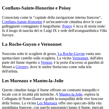
Conflans-Sainte-Honorine e Poissy
Conosciuta come la "capitale della navigazione interna francese",
Conflans-Sainte-Honorine
è un'incantevole cittadina dove le case
galleggianti costeggiano il lungofiume.
Poissy
è ricca di storia reale:
fu il luogo di nascita del re Luigi IX e sede dell'avanguardistica Villa
Savoye.
La Roche-Guyon e Vernonnet
Nascosta sotto le scogliere di gesso,
La Roche-Guyon
vanta uno
spettacolare castello sulla scogliera. La vicina
Vernonnet
, dall'altra
parte del fiume rispetto a
Vernon
, è la porta d'accesso ai giardini di
Monet a
Giverny
, dove le ninfee fioriscono come sulla tela
dell'artista.
Les Mureaux e Mantes-la-Jolie
Queste cittadine lungo il fiume offrono un contrasto tranquillo e
locale con le località più turistiche. A
Mantes-la-Jolie
, esplora la
Collegiata di Notre-Dame e goditi la tranquillità delle rive boscose
della Senna. La vicina
Les Mureaux
offre uno spaccato della vita
quotidiana francese, con parchi panoramici lungo il fiume, mercati