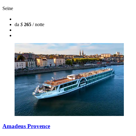
Seine
da
$
265
/ notte
Amadeus Provence