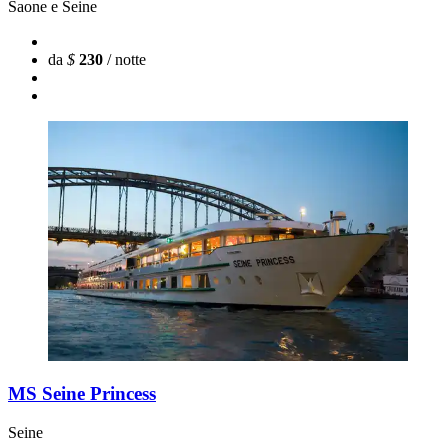
Saone e Seine
da
$
230
/ notte
MS Seine Princess
Seine