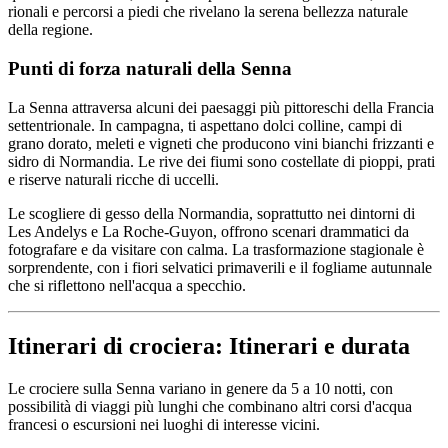
rionali e percorsi a piedi che rivelano la serena bellezza naturale
della regione.
Punti di forza naturali della Senna
La Senna attraversa alcuni dei paesaggi più pittoreschi della Francia
settentrionale. In campagna, ti aspettano dolci colline, campi di
grano dorato, meleti e vigneti che producono vini bianchi frizzanti e
sidro di Normandia. Le rive dei fiumi sono costellate di pioppi, prati
e riserve naturali ricche di uccelli.
Le scogliere di gesso della Normandia, soprattutto nei dintorni di
Les Andelys e La Roche-Guyon, offrono scenari drammatici da
fotografare e da visitare con calma. La trasformazione stagionale è
sorprendente, con i fiori selvatici primaverili e il fogliame autunnale
che si riflettono nell'acqua a specchio.
Itinerari di crociera: Itinerari e durata
Le crociere sulla Senna variano in genere da 5 a 10 notti, con
possibilità di viaggi più lunghi che combinano altri corsi d'acqua
francesi o escursioni nei luoghi di interesse vicini.