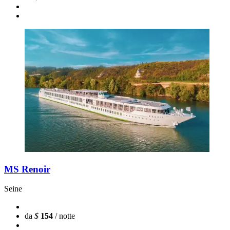
MS Renoir
Seine
da
$
154
/ notte