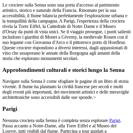
Le crociere sulla Senna sono una porta d'accesso al patrimonio
artistico, storico e naturale della Francia. Rinomato per la sua
accessibilità, il fiume bilancia perfettamente l'esplorazione urbana e
la tranquillità della campagna. A Parigi, l'esperienza della crociera
rivela la Torre Eiffel, la Cattedrale di Notre Dame e il Museo
d'Orsay da punti di vista unici. Se il viaggio prosegue, i punti salienti
includono i giardini di Monet a Giverny, la medievale Rouen con il
suo legame con Giovanna d'Arco e il pittoresco porto di Honfleur.
Queste crociere rispondono a diversi interessi, dagli appassionati di
vino che assaporano le annate della Borgogna agli amanti della
storia che esplorano monumenti secolari.
Approfondimenti culturali e storici lungo la Senna
Navigare sulla Senna è come sfogliare le pagine di un libro di storia
vivente. Il fiume ha plasmato la civiltà francese per secoli e molti
degli eventi più importanti, dei movimenti artistici e delle meraviglie
architettoniche sono accessibili dalle sue sponde.>
Parigi
Nessuna crociera sulla Senna è completa senza esplorare
Parigi
.
Passa accanto a Notre-Dame, alla Torre Eiffel e al Museo del
Louvre, tutti visibili dal fiume. Partecipa a tour guidati a