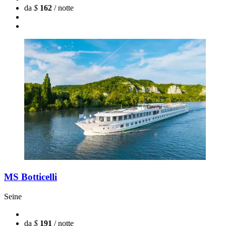
da
$
162
/ notte
MS Botticelli
Seine
da
$
191
/ notte