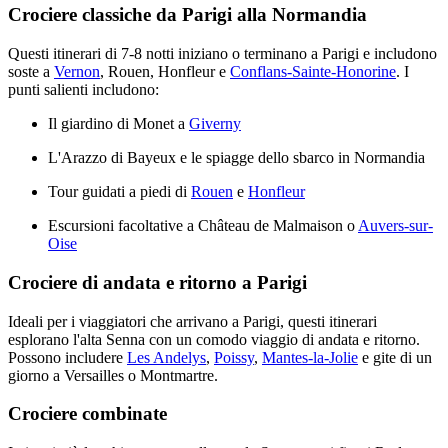
Crociere classiche da Parigi alla Normandia
Questi itinerari di 7-8 notti iniziano o terminano a Parigi e includono
soste a
Vernon
, Rouen, Honfleur e
Conflans-Sainte-Honorine
. I
punti salienti includono:
Il giardino di Monet a
Giverny
L'Arazzo di Bayeux e le spiagge dello sbarco in Normandia
Tour guidati a piedi di
Rouen
e
Honfleur
Escursioni facoltative a Château de Malmaison o
Auvers-sur-
Oise
Crociere di andata e ritorno a Parigi
Ideali per i viaggiatori che arrivano a Parigi, questi itinerari
esplorano l'alta Senna con un comodo viaggio di andata e ritorno.
Possono includere
Les Andelys
,
Poissy
,
Mantes-la-Jolie
e gite di un
giorno a Versailles o Montmartre.
Crociere combinate