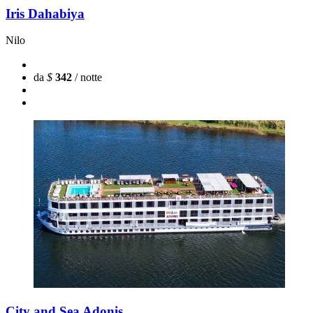
Iris Dahabiya
Nilo
da
$
342
/ notte
City and Sea Adonis