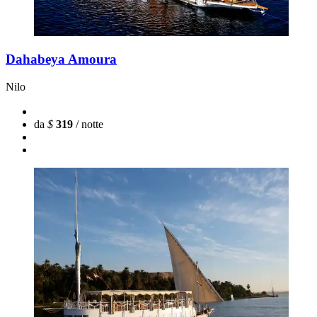
Dahabeya Amoura
Nilo
da
$
319
/ notte