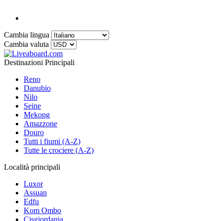
Cambia lingua
Cambia valuta
Destinazioni Principali
Reno
Danubio
Nilo
Seine
Mekong
Amazzone
Douro
Tutti i fiumi (A-Z)
Tutte le crociere (A-Z)
Località principali
Luxor
Assuan
Edfu
Kom Ombo
Cisgiordania