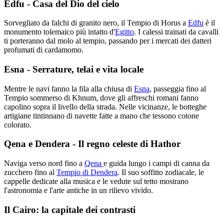
Edfu - Casa del Dio del cielo
Sorvegliato da falchi di granito nero, il Tempio di Horus a
Edfu
è il
monumento tolemaico più intatto d'
Egitto
. I calessi trainati da cavalli
ti porteranno dal molo al tempio, passando per i mercati dei datteri
profumati di cardamomo.
Esna - Serrature, telai e vita locale
Mentre le navi fanno la fila alla chiusa di
Esna
, passeggia fino al
Tempio sommerso di Khnum, dove gli affreschi romani fanno
capolino sopra il livello della strada. Nelle vicinanze, le botteghe
artigiane tintinnano di navette fatte a mano che tessono cotone
colorato.
Qena e Dendera - Il regno celeste di Hathor
Naviga verso nord fino a
Qena
e guida lungo i campi di canna da
zucchero fino al
Tempio di Dendera
. Il suo soffitto zodiacale, le
cappelle dedicate alla musica e le vedute sul tetto mostrano
l'astronomia e l'arte antiche in un rilievo vivido.
Il Cairo: la capitale dei contrasti