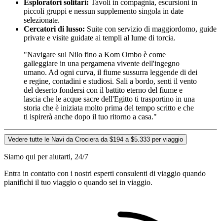
Esploratori solitari:
Tavoli in compagnia, escursioni in
piccoli gruppi e nessun supplemento singola in date
selezionate.
Cercatori di lusso:
Suite con servizio di maggiordomo, guide
private e visite guidate ai templi al lume di torcia.
"Navigare sul Nilo fino a Kom Ombo è come
galleggiare in una pergamena vivente dell'ingegno
umano. Ad ogni curva, il fiume sussurra leggende di dei
e regine, contadini e studiosi. Sali a bordo, senti il vento
del deserto fondersi con il battito eterno del fiume e
lascia che le acque sacre dell'Egitto ti trasportino in una
storia che è iniziata molto prima del tempo scritto e che
ti ispirerà anche dopo il tuo ritorno a casa."
Vedere tutte le Navi da Crociera da $194 a $5.333 per viaggio
Siamo qui per aiutarti, 24/7
Entra in contatto con i nostri esperti consulenti di viaggio quando
pianifichi il tuo viaggio o quando sei in viaggio.