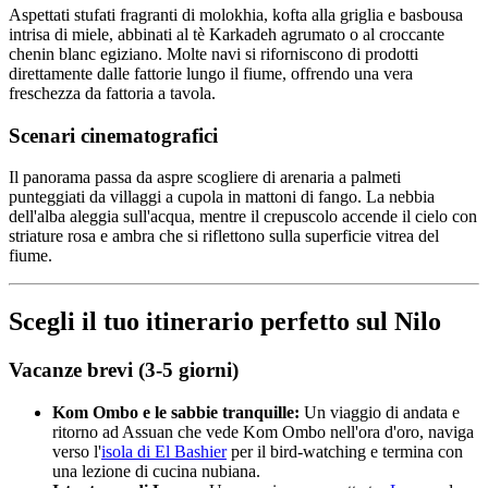
Aspettati stufati fragranti di molokhia, kofta alla griglia e basbousa
intrisa di miele, abbinati al tè Karkadeh agrumato o al croccante
chenin blanc egiziano. Molte navi si riforniscono di prodotti
direttamente dalle fattorie lungo il fiume, offrendo una vera
freschezza da fattoria a tavola.
Scenari cinematografici
Il panorama passa da aspre scogliere di arenaria a palmeti
punteggiati da villaggi a cupola in mattoni di fango. La nebbia
dell'alba aleggia sull'acqua, mentre il crepuscolo accende il cielo con
striature rosa e ambra che si riflettono sulla superficie vitrea del
fiume.
Scegli il tuo itinerario perfetto sul Nilo
Vacanze brevi (3-5 giorni)
Kom Ombo e le sabbie tranquille:
Un viaggio di andata e
ritorno ad Assuan che vede Kom Ombo nell'ora d'oro, naviga
verso l'
isola di El Bashier
per il bird-watching e termina con
una lezione di cucina nubiana.