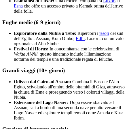
Istantanea di Luxor:
Una crociera compatta tra
Luxor
ed
Esna
che offre un accesso privato a Karnak prima dell'arrivo
della folla.
Fughe medie (6-9 giorni)
Esploratore dalla Nubia a Tebe:
Ripercorri i
tesori
del sud
dell'Egitto - Assuan, Kom Ombo,
Edfu
, Luxor - con un volo
opzionale ad Abu Simbel.
Festival di Horus:
In concomitanza con le celebrazioni di
Wafaa Al-Nil
, questo itinerario include l'illuminazione
notturna dei templi e una tradizionale regata di feluche.
Grandi viaggi (10+ giorni)
Odissea dal Cairo ad Assuan:
Combina il Basso e l'Alto
Egitto, scivolando all'ombra delle piramidi di Giza, attraverso
la chiusa di Esna e proseguendo verso i colorati villaggi della
Nubia.
Estensione del Lago Nasser:
Dopo essere sbarcato ad
Assuan, sali a bordo di una seconda nave per attraversare il
Lago Nasser ed esplorare templi remoti come Amada e Kasr
Ibrim.