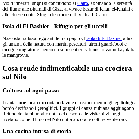
Molti itinerari lunghi si concludono al
Cairo
, abbinando la serenità
del fiume alle piramidi di Giza, al vivace bazar di Khan el-Khalili e
alle chiese copte. Sfoglia le crociere fluviali a Il Cairo
Isola di El Bashier - Rifugio per gli uccelli
Nascosta tra lussureggianti letti di papiro, l'
isola di El Bashier
attira
gli amanti della natura con martin pescatori, aironi guardabuoi e
cicogne migratorie: percorri i suoi sentieri sabbiosi o vai in kayak tra
le mangrovie.
Cosa rende indimenticabile una crociera
sul Nilo
Cultura ad ogni passo
I cantastorie locali raccontano favole di re-dio, mentre gli egittologi a
bordo decifrano i geroglifici. I gruppi di danza nubiana aggiungono
il ritmo dei tamburi alle notti del deserto e le visite ai villaggi
rivelano come il limo del Nilo nutra ancora le colture verde-oro.
Una cucina intrisa di storia