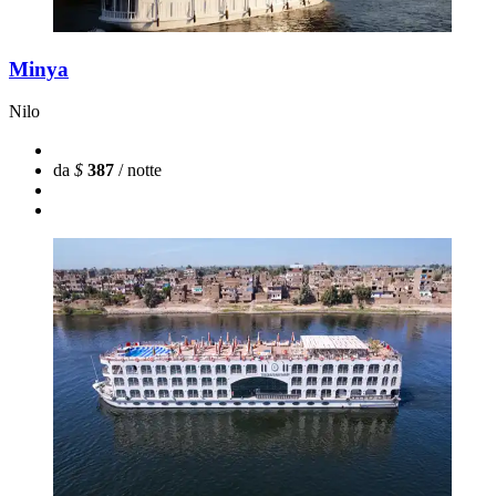
Minya
Nilo
da
$
387
/ notte