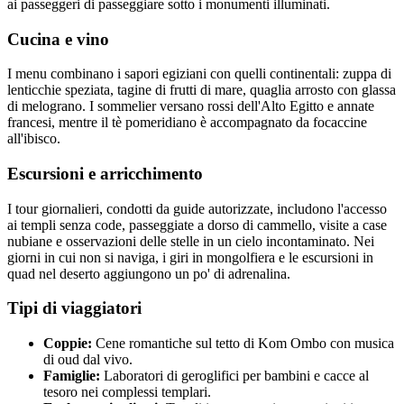
ai passeggeri di passeggiare sotto i monumenti illuminati.
Cucina e vino
I menu combinano i sapori egiziani con quelli continentali: zuppa di
lenticchie speziata, tagine di frutti di mare, quaglia arrosto con glassa
di melograno. I sommelier versano rossi dell'Alto Egitto e annate
francesi, mentre il tè pomeridiano è accompagnato da focaccine
all'ibisco.
Escursioni e arricchimento
I tour giornalieri, condotti da guide autorizzate, includono l'accesso
ai templi senza code, passeggiate a dorso di cammello, visite a case
nubiane e osservazioni delle stelle in un cielo incontaminato. Nei
giorni in cui non si naviga, i giri in mongolfiera e le escursioni in
quad nel deserto aggiungono un po' di adrenalina.
Tipi di viaggiatori
Coppie:
Cene romantiche sul tetto di Kom Ombo con musica
di oud dal vivo.
Famiglie:
Laboratori di geroglifici per bambini e cacce al
tesoro nei complessi templari.