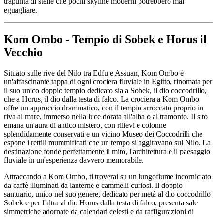
trapunta di stelle che pochi skyline moderni potrebbero mai
eguagliare.
Kom Ombo - Tempio di Sobek e Horus il
Vecchio
Situato sulle rive del Nilo tra Edfu e Assuan, Kom Ombo è
un'affascinante tappa di ogni crociera fluviale in Egitto, rinomata per
il suo unico doppio tempio dedicato sia a Sobek, il dio coccodrillo,
che a Horus, il dio dalla testa di falco. La crociera a Kom Ombo
offre un approccio drammatico, con il tempio arroccato proprio in
riva al mare, immerso nella luce dorata all'alba o al tramonto. Il sito
emana un'aura di antico mistero, con rilievi e colonne
splendidamente conservati e un vicino Museo dei Coccodrilli che
espone i rettili mummificati che un tempo si aggiravano sul Nilo. La
destinazione fonde perfettamente il mito, l'architettura e il paesaggio
fluviale in un'esperienza davvero memorabile.
Attraccando a Kom Ombo, ti troverai su un lungofiume incorniciato
da caffè illuminati da lanterne e cammelli curiosi. Il doppio
santuario, unico nel suo genere, dedicato per metà al dio coccodrillo
Sobek e per l'altra al dio Horus dalla testa di falco, presenta sale
simmetriche adornate da calendari celesti e da raffigurazioni di