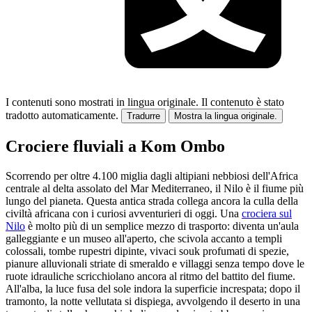
I contenuti sono mostrati in lingua originale.
Il contenuto è stato
tradotto automaticamente.
Tradurre
Mostra la lingua originale.
Crociere fluviali a Kom Ombo
Scorrendo per oltre 4.100 miglia dagli altipiani nebbiosi dell'Africa
centrale al delta assolato del Mar Mediterraneo, il Nilo è il fiume più
lungo del pianeta. Questa antica strada collega ancora la culla della
civiltà africana con i curiosi avventurieri di oggi. Una
crociera sul
Nilo
è molto più di un semplice mezzo di trasporto: diventa un'aula
galleggiante e un museo all'aperto, che scivola accanto a templi
colossali, tombe rupestri dipinte, vivaci souk profumati di spezie,
pianure alluvionali striate di smeraldo e villaggi senza tempo dove le
ruote idrauliche scricchiolano ancora al ritmo del battito del fiume.
All'alba, la luce fusa del sole indora la superficie increspata; dopo il
tramonto, la notte vellutata si dispiega, avvolgendo il deserto in una