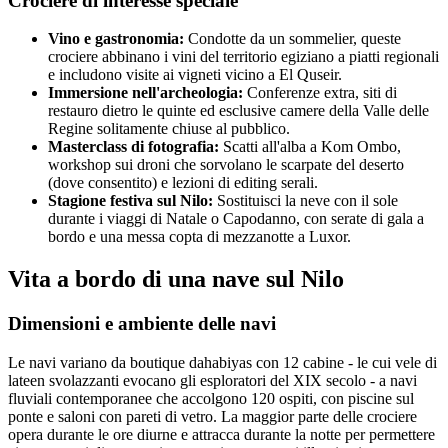
Crociere di interesse speciale
Vino e gastronomia:
Condotte da un sommelier, queste
crociere abbinano i vini del territorio egiziano a piatti regionali
e includono visite ai vigneti vicino a El Quseir.
Immersione nell'archeologia:
Conferenze extra, siti di
restauro dietro le quinte ed esclusive camere della Valle delle
Regine solitamente chiuse al pubblico.
Masterclass di fotografia:
Scatti all'alba a Kom Ombo,
workshop sui droni che sorvolano le scarpate del deserto
(dove consentito) e lezioni di editing serali.
Stagione festiva sul Nilo:
Sostituisci la neve con il sole
durante i viaggi di Natale o Capodanno, con serate di gala a
bordo e una messa copta di mezzanotte a Luxor.
Vita a bordo di una nave sul Nilo
Dimensioni e ambiente delle navi
Le navi variano da boutique dahabiyas con 12 cabine - le cui vele di
lateen svolazzanti evocano gli esploratori del XIX secolo - a navi
fluviali contemporanee che accolgono 120 ospiti, con piscine sul
ponte e saloni con pareti di vetro. La maggior parte delle crociere
opera durante le ore diurne e attracca durante la notte per permettere