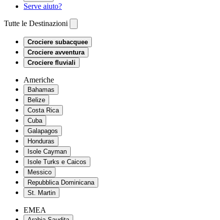
Serve aiuto?
Tutte le Destinazioni
Crociere subacquee
Crociere avventura
Crociere fluviali
Americhe
Bahamas
Belize
Costa Rica
Cuba
Galapagos
Honduras
Isole Cayman
Isole Turks e Caicos
Messico
Repubblica Dominicana
St. Martin
EMEA
Arabia Saudita