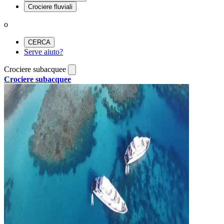
Crociere fluviali
o
CERCA
Serve aiuto?
Crociere subacquee
Crociere subacquee