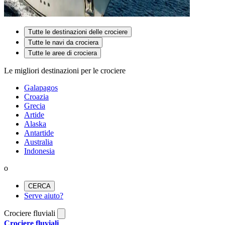
Tutte le destinazioni delle crociere
Tutte le navi da crociera
Tutte le aree di crociera
Le migliori destinazioni per le crociere
Galapagos
Croazia
Grecia
Artide
Alaska
Antartide
Australia
Indonesia
o
CERCA
Serve aiuto?
Crociere fluviali
Crociere fluviali