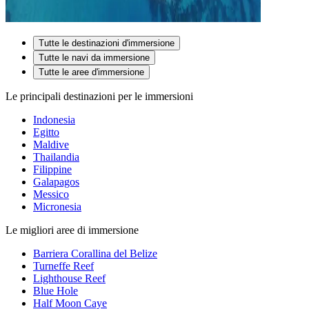
Tutte le destinazioni d'immersione
Tutte le navi da immersione
Tutte le aree d'immersione
Le principali destinazioni per le immersioni
Indonesia
Egitto
Maldive
Thailandia
Filippine
Galapagos
Messico
Micronesia
Le migliori aree di immersione
Barriera Corallina del Belize
Turneffe Reef
Lighthouse Reef
Blue Hole
Half Moon Caye