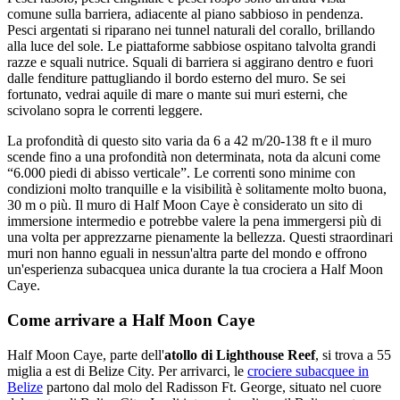
comune sulla barriera, adiacente al piano sabbioso in pendenza.
Pesci argentati si riparano nei tunnel naturali del corallo, brillando
alla luce del sole. Le piattaforme sabbiose ospitano talvolta grandi
razze e squali nutrice. Squali di barriera si aggirano dentro e fuori
dalle fenditure pattugliando il bordo esterno del muro. Se sei
fortunato, vedrai aquile di mare o mante sui muri esterni, che
scivolano sopra le correnti leggere.
La profondità di questo sito varia da 6 a 42 m/20-138 ft e il muro
scende fino a una profondità non determinata, nota da alcuni come
“6.000 piedi di abisso verticale”. Le correnti sono minime con
condizioni molto tranquille e la visibilità è solitamente molto buona,
30 m o più. Il muro di Half Moon Caye è considerato un sito di
immersione intermedio e potrebbe valere la pena immergersi più di
una volta per apprezzarne pienamente la bellezza. Questi straordinari
muri non hanno eguali in nessun'altra parte del mondo e offrono
un'esperienza subacquea unica durante la tua crociera a Half Moon
Caye.
Come arrivare a Half Moon Caye
Half Moon Caye, parte dell'
atollo di Lighthouse Reef
, si trova a 55
miglia a est di Belize City. Per arrivarci, le
crociere subacquee in
Belize
partono dal molo del Radisson Ft. George, situato nel cuore