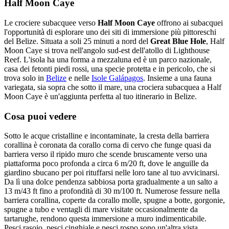
Half Moon Caye
Le crociere subacquee verso
Half Moon Caye
offrono ai subacquei
l'opportunità di esplorare uno dei siti di immersione più pittoreschi
del Belize. Situata a soli 25 minuti a nord del
Great Blue Hole
, Half
Moon Caye si trova nell'angolo sud-est dell'atollo di Lighthouse
Reef. L'isola ha una forma a mezzaluna ed è un parco nazionale,
casa dei fetonti piedi rossi, una specie protetta e in pericolo, che si
trova solo in
Belize
e nelle
Isole Galápagos
. Insieme a una fauna
variegata, sia sopra che sotto il mare, una crociera subacquea a Half
Moon Caye è un'aggiunta perfetta al tuo itinerario in Belize.
Cosa puoi vedere
Sotto le acque cristalline e incontaminate, la cresta della barriera
corallina è coronata da corallo corna di cervo che funge quasi da
barriera verso il ripido muro che scende bruscamente verso una
piattaforma poco profonda a circa 6 m/20 ft, dove le anguille da
giardino sbucano per poi rituffarsi nelle loro tane al tuo avvicinarsi.
Da lì una dolce pendenza sabbiosa porta gradualmente a un salto a
13 m/43 ft fino a profondità di 30 m/100 ft. Numerose fessure nella
barriera corallina, coperte da corallo molle, spugne a botte, gorgonie,
spugne a tubo e ventagli di mare visitate occasionalmente da
tartarughe, rendono questa immersione a muro indimenticabile.
Pesci rasoio, pesci cinghiale e pesci rospo sono un'altra vista