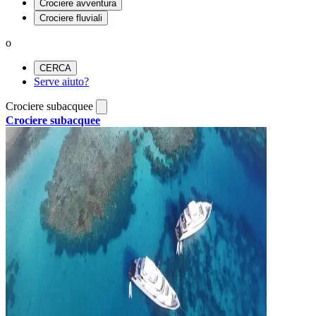
Crociere avventura
Crociere fluviali
o
CERCA
Serve aiuto?
Crociere subacquee
Crociere subacquee