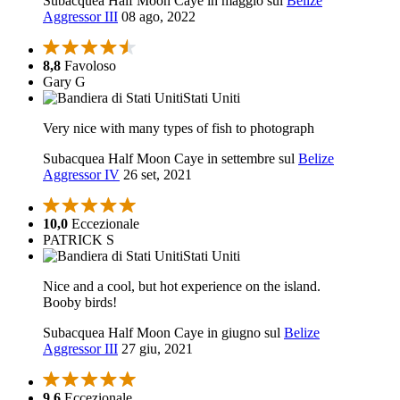
Subacquea Half Moon Caye in maggio sul
Belize
Aggressor III
08 ago, 2022
8,8
Favoloso
Gary G
Stati Uniti
Very nice with many types of fish to photograph
Subacquea Half Moon Caye in settembre sul
Belize
Aggressor IV
26 set, 2021
10,0
Eccezionale
PATRICK S
Stati Uniti
Nice and a cool, but hot experience on the island.
Booby birds!
Subacquea Half Moon Caye in giugno sul
Belize
Aggressor III
27 giu, 2021
9,6
Eccezionale