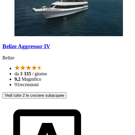
Belize Aggressor IV
Belize
da
$
335
/ giorno
9,2
Magnifico
91
recensioni
Vedi tutte 2 le crociere subacquee