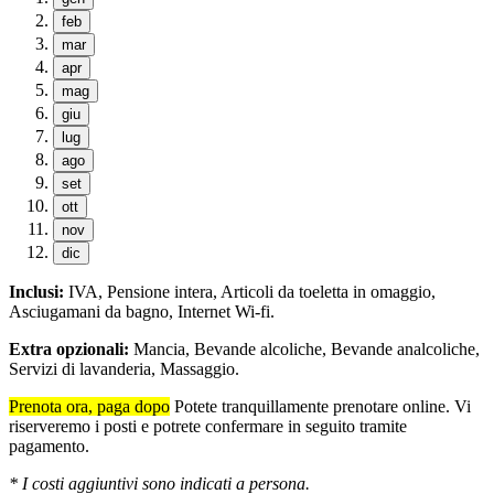
feb
mar
apr
mag
giu
lug
ago
set
ott
nov
dic
Inclusi:
IVA, Pensione intera, Articoli da toeletta in omaggio,
Asciugamani da bagno, Internet Wi-fi.
Extra opzionali:
Mancia, Bevande alcoliche, Bevande analcoliche,
Servizi di lavanderia, Massaggio.
Prenota ora, paga dopo
Potete tranquillamente prenotare online. Vi
riserveremo i posti e potrete confermare in seguito tramite
pagamento.
* I costi aggiuntivi sono indicati a persona.