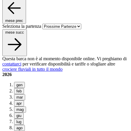
mese prec
Seleziona la partenza
mese succ
Questa barca non è al momento disponibile online. Vi preghiamo di
contattarci
per verificare disponibilità e tariffe o sfogliare altre
crociere fluviali in tutto il mondo
2026
gen
feb
mar
apr
mag
giu
lug
ago