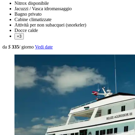
Nitrox disponibile
Jacuzzi / Vasca idromassaggio
Bagno privato
Cabine climatizzate
Attività per non subacquei (snorkeler)
Docce calde
+3
da
$
335
/ giorno
Vedi date