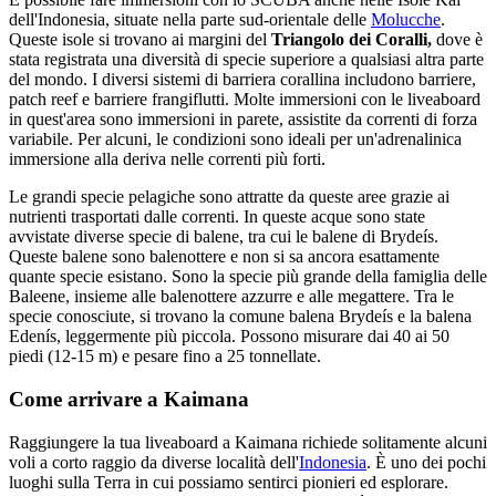
dell'Indonesia, situate nella parte sud-orientale delle
Molucche
.
Queste isole si trovano ai margini del
Triangolo dei Coralli,
dove è
stata registrata una diversità di specie superiore a qualsiasi altra parte
del mondo. I diversi sistemi di barriera corallina includono barriere,
patch reef e barriere frangiflutti. Molte immersioni con le liveaboard
in quest'area sono immersioni in parete, assistite da correnti di forza
variabile. Per alcuni, le condizioni sono ideali per un'adrenalinica
immersione alla deriva nelle correnti più forti.
Le grandi specie pelagiche sono attratte da queste aree grazie ai
nutrienti trasportati dalle correnti. In queste acque sono state
avvistate diverse specie di balene, tra cui le balene di Brydeís.
Queste balene sono balenottere e non si sa ancora esattamente
quante specie esistano. Sono la specie più grande della famiglia delle
Baleene, insieme alle balenottere azzurre e alle megattere. Tra le
specie conosciute, si trovano la comune balena Brydeís e la balena
Edenís, leggermente più piccola. Possono misurare dai 40 ai 50
piedi (12-15 m) e pesare fino a 25 tonnellate.
Come arrivare a Kaimana
Raggiungere la tua liveaboard a Kaimana richiede solitamente alcuni
voli a corto raggio da diverse località dell'
Indonesia
. È uno dei pochi
luoghi sulla Terra in cui possiamo sentirci pionieri ed esplorare.