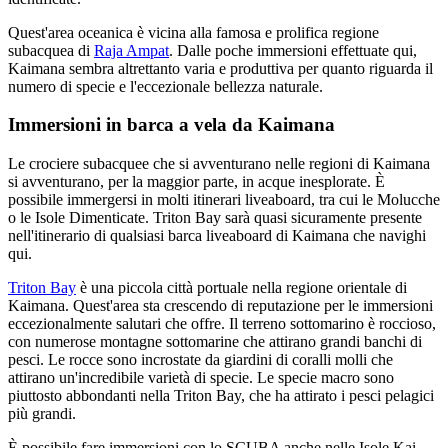
Quest'area oceanica è vicina alla famosa e prolifica regione
subacquea di
Raja Ampat
. Dalle poche immersioni effettuate qui,
Kaimana sembra altrettanto varia e produttiva per quanto riguarda il
numero di specie e l'eccezionale bellezza naturale.
Immersioni in barca a vela da Kaimana
Le crociere subacquee che si avventurano nelle regioni di Kaimana
si avventurano, per la maggior parte, in acque inesplorate. È
possibile immergersi in molti itinerari liveaboard, tra cui le Molucche
o le Isole Dimenticate. Triton Bay sarà quasi sicuramente presente
nell'itinerario di qualsiasi barca liveaboard di Kaimana che navighi
qui.
Triton Bay
è una piccola città portuale nella regione orientale di
Kaimana. Quest'area sta crescendo di reputazione per le immersioni
eccezionalmente salutari che offre. Il terreno sottomarino è roccioso,
con numerose montagne sottomarine che attirano grandi banchi di
pesci. Le rocce sono incrostate da giardini di coralli molli che
attirano un'incredibile varietà di specie. Le specie macro sono
piuttosto abbondanti nella Triton Bay, che ha attirato i pesci pelagici
più grandi.
È possibile fare immersioni con lo SCUBA anche nelle Isole Kai