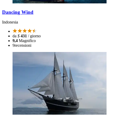
Dancing Wind
Indonesia
da
$
431
/ giorno
9,4
Magnifico
9
recensioni