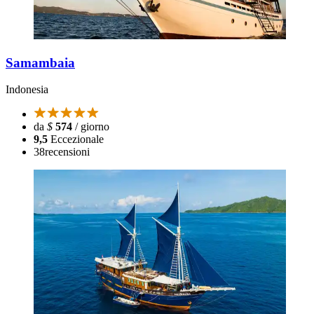
Samambaia
Indonesia
da
$
574
/ giorno
9,5
Eccezionale
38
recensioni