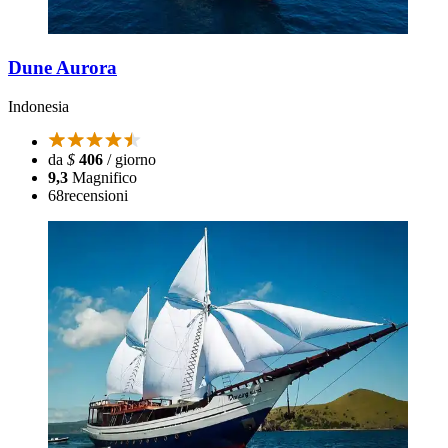
Dune Aurora
Indonesia
da
$
406
/ giorno
9,3
Magnifico
68
recensioni