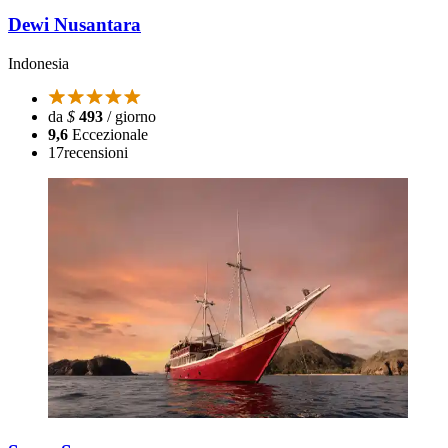
Dewi Nusantara
Indonesia
da
$
493
/ giorno
9,6
Eccezionale
17
recensioni