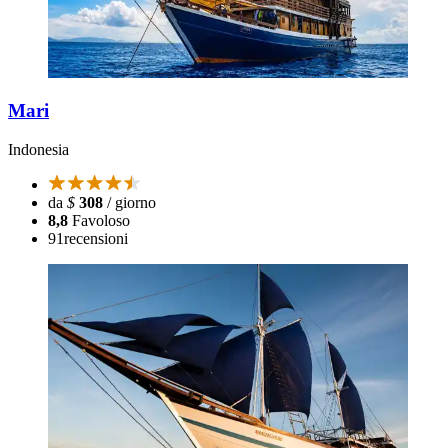
Mari
Indonesia
da
$
308
/ giorno
8,8
Favoloso
91
recensioni