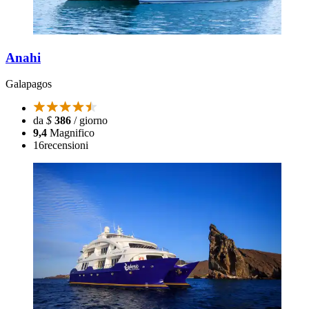
Anahi
Galapagos
da
$
386
/ giorno
9,4
Magnifico
16
recensioni