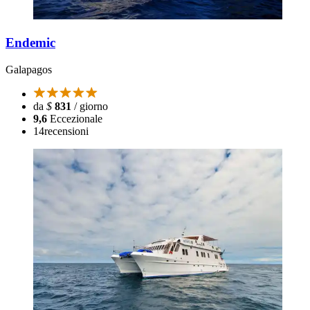
Endemic
Galapagos
da
$
831
/ giorno
9,6
Eccezionale
14
recensioni