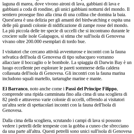
laguna di marea, dove vivono aironi di lava, gabbiani di lava e
gabbiani a coda di rondine, gli unici gabbiani notturni del mondo. Il
sentiero prosegue fino alla cima di una collina che domina la baia.
Quest'area è una delizia per gli amanti del birdwatching e ospita una
delle più grandi colonie di nidificazione di zampe rosse del mondo.
La più piccola delle tre specie di uccelli che si incontrano durante le
crociere sulle isole Galapagos, si stima che sull'isola di Genovesa
vivano oltre 200.000 esemplari di tordo bue.
I visitatori che cercano attività avventurose e incontri con la fauna
selvatica dell'isola di Genovesa di tipo subacqueo vorranno
allacciare il boccaglio o le bombole. La spiaggia di Darwin Bay è un
luogo eccellente per esplorare le pareti sommerse della caldera
collassata dell'isola di Genovesa. Gli incontri con la fauna marina
includono squali martello, tartarughe marine e mante.
El Barranco
, noto anche come i
Passi del Principe Filippo
,
comprende una ripida camminata fino alla cima di una scogliera di
82 piedi e attraverso varie colonie di uccelli, offrendo ai visitatori
un'altra serie di spettacolari incontri con la fauna dell'Isola di
Genovesa.
Dalla cima della scogliera, scrutando i campi di lava si possono
vedere i petrelli delle tempeste con la gobba a cuneo che sfrecciano
da una parte all'altra. Questi petrelli sono unici sull'isola di Genovesa