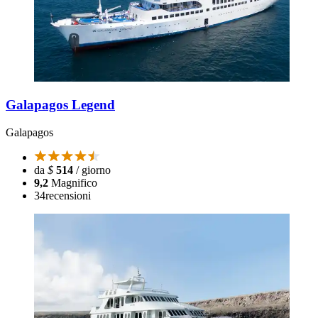
Galapagos Legend
Galapagos
da
$
514
/ giorno
9,2
Magnifico
34
recensioni