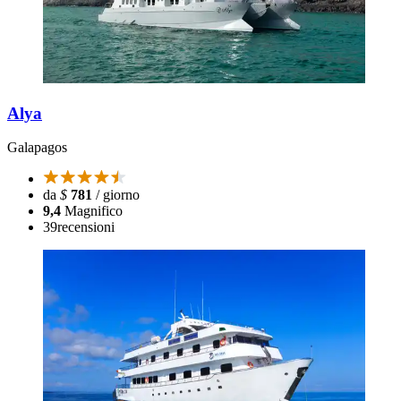
Alya
Galapagos
da
$
781
/ giorno
9,4
Magnifico
39
recensioni