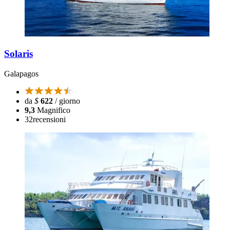
Solaris
Galapagos
da
$
622
/ giorno
9,3
Magnifico
32
recensioni