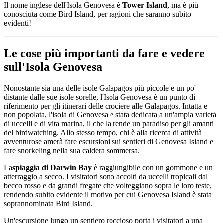
Il nome inglese dell'Isola Genovesa è
Tower Island
, ma è più
conosciuta come Bird Island, per ragioni che saranno subito
evidenti!
Le cose più importanti da fare e vedere
sull'Isola Genovesa
Nonostante sia una delle isole Galapagos più piccole e un po'
distante dalle sue isole sorelle, l'Isola Genovesa è un punto di
riferimento per gli itinerari delle crociere alle Galapagos. Intatta e
non popolata, l'isola di Genovesa è stata dedicata a un'ampia varietà
di uccelli e di vita marina, il che la rende un paradiso per gli amanti
del birdwatching. Allo stesso tempo, chi è alla ricerca di attività
avventurose amerà fare escursioni sui sentieri di Genovesa Island e
fare snorkeling nella sua caldera sommersa.
La
spiaggia di Darwin Bay
è raggiungibile con un gommone e un
atterraggio a secco. I visitatori sono accolti da uccelli tropicali dal
becco rosso e da grandi fregate che volteggiano sopra le loro teste,
rendendo subito evidente il motivo per cui Genovesa Island è stata
soprannominata Bird Island.
Un'escursione lungo un sentiero roccioso porta i visitatori a una