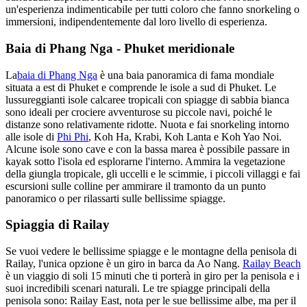
un'esperienza indimenticabile per tutti coloro che fanno snorkeling o
immersioni, indipendentemente dal loro livello di esperienza.
Baia di Phang Nga - Phuket meridionale
La
baia di Phang Nga
è una baia panoramica di fama mondiale
situata a est di Phuket e comprende le isole a sud di Phuket. Le
lussureggianti isole calcaree tropicali con spiagge di sabbia bianca
sono ideali per crociere avventurose su piccole navi, poiché le
distanze sono relativamente ridotte. Nuota e fai snorkeling intorno
alle isole di
Phi Phi
, Koh Ha, Krabi, Koh Lanta e Koh Yao Noi.
Alcune isole sono cave e con la bassa marea è possibile passare in
kayak sotto l'isola ed esplorarne l'interno. Ammira la vegetazione
della giungla tropicale, gli uccelli e le scimmie, i piccoli villaggi e fai
escursioni sulle colline per ammirare il tramonto da un punto
panoramico o per rilassarti sulle bellissime spiagge.
Spiaggia di Railay
Se vuoi vedere le bellissime spiagge e le montagne della penisola di
Railay, l'unica opzione è un giro in barca da Ao Nang.
Railay Beach
è un viaggio di soli 15 minuti che ti porterà in giro per la penisola e i
suoi incredibili scenari naturali. Le tre spiagge principali della
penisola sono: Railay East, nota per le sue bellissime albe, ma per il