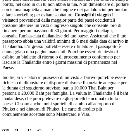
bordo, nel caso in cui tu non abbia la tua. Non dimenticare di portare
con te una maglietta a maniche lunghe e dei pantaloncini per nuotare
e fare snorkeling per evitare scottature.
Consigli di viaggio
I
visitatori provenienti dalla maggior parte dei paesi occidentali
possono ottenere un visto d'ingresso singolo che consente loro di
rimanere per un massimo di 30 giorni. Per maggiori dettagli,
consulta l'ambasciata thailandese del tuo paese. Assicurati che il tuo
passaporto abbia una validità minima di 6 mesi dalla data di arrivo in
Thailandia. L'ingresso potrebbe essere rifiutato se il passaporto è
danneggiato o ha pagine mancanti. Potrebbe esserti richiesto di
esibire un biglietto di ritorno o di proseguimento confermato per
lasciare la Thailandia entro i giorni massimi di permanenza nel
Paese.
Inoltre, ai visitatori in possesso di un visto all'arrivo potrebbe essere
richiesto di dimostrare di disporre di risorse finanziarie adeguate per
la durata del soggiorno previsto, pari a 10.000 Thai Baht per
persona o 20.000 Baht per famiglia. La valuta in Thailandia è il baht
thailandese, che puoi prelevare dagli sportelli bancomat di tutto il
paese. Ci sono anche molti sportelli di cambio all'aeroporto di
Phuket e nei dintorni di Phuket. Le carte di credito più
comunemente accettate sono Mastercard e Visa.