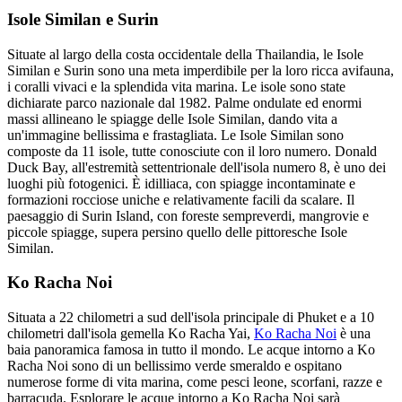
Isole Similan e Surin
Situate al largo della costa occidentale della Thailandia, le Isole
Similan e Surin sono una meta imperdibile per la loro ricca avifauna,
i coralli vivaci e la splendida vita marina. Le isole sono state
dichiarate parco nazionale dal 1982. Palme ondulate ed enormi
massi allineano le spiagge delle Isole Similan, dando vita a
un'immagine bellissima e frastagliata. Le Isole Similan sono
composte da 11 isole, tutte conosciute con il loro numero. Donald
Duck Bay, all'estremità settentrionale dell'isola numero 8, è uno dei
luoghi più fotogenici. È idilliaca, con spiagge incontaminate e
formazioni rocciose uniche e relativamente facili da scalare. Il
paesaggio di Surin Island, con foreste sempreverdi, mangrovie e
piccole spiagge, supera persino quello delle pittoresche Isole
Similan.
Ko Racha Noi
Situata a 22 chilometri a sud dell'isola principale di Phuket e a 10
chilometri dall'isola gemella Ko Racha Yai,
Ko Racha Noi
è una
baia panoramica famosa in tutto il mondo. Le acque intorno a Ko
Racha Noi sono di un bellissimo verde smeraldo e ospitano
numerose forme di vita marina, come pesci leone, scorfani, razze e
barracuda. Esplorare le acque intorno a Ko Racha Noi sarà