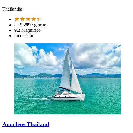
Thailandia
da
$
299
/ giorno
9,2
Magnifico
5
recensioni
Amadeus Thailand