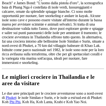
Beach" e James Bond: "L'uomo dalla pistola d'oro", la scenografica
baia di Phang Nga è costellata di isole verdi, lussureggianti e
calcaree, ornate da splendide spiagge bianche. Ci sono molte
opportunità per nuotare, fare snorkeling e andare in kayak. Alcune
isole sono cave e possono essere visitate all'interno durante la bassa
marea per avvistare scimmie e animali selvatici. Si tratta di una
destinazione valida tutto l'anno, dove puoi esplorare grotte e spiagge
e salire sui punti panoramici delle isole per ammirare il tramonto; le
crociere avventura in Thailandia offrono tutto questo. In alternativa,
fai una crociera intorno alle bellissime Isole Similan e Surin, situate a
nord-ovest di Phuket, a 70 km dal villaggio balneare di Khao Lak.
Istituite come parco nazionale nel 1982, le isole sono note per la loro
ricca avifauna sulla terraferma, oltre che per gli spettacolari coralli e
la variegata vita marina sott'acqua, ideali per nuotare, fare
immersioni e snorkeling.
Le migliori crociere in Thailandia e le
aree da visitare
Le due aree principali per le crociere avventurose sono a nord-ovest
di
Phuket
: le isole Similan e Surin, e le isole a est/sud-est di Phuket:
Koh
Phi Phi
, Koh Ha, Koh Lanta, Krabi e Koh Yao Noi.