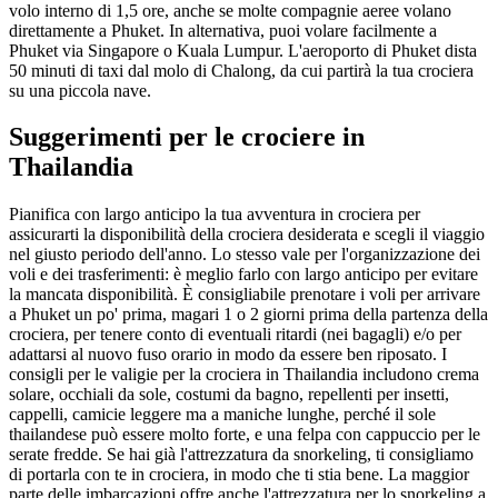
volo interno di 1,5 ore, anche se molte compagnie aeree volano
direttamente a Phuket. In alternativa, puoi volare facilmente a
Phuket via Singapore o Kuala Lumpur. L'aeroporto di Phuket dista
50 minuti di taxi dal molo di Chalong, da cui partirà la tua crociera
su una piccola nave.
Suggerimenti per le crociere in
Thailandia
Pianifica con largo anticipo la tua avventura in crociera per
assicurarti la disponibilità della crociera desiderata e scegli il viaggio
nel giusto periodo dell'anno. Lo stesso vale per l'organizzazione dei
voli e dei trasferimenti: è meglio farlo con largo anticipo per evitare
la mancata disponibilità. È consigliabile prenotare i voli per arrivare
a Phuket un po' prima, magari 1 o 2 giorni prima della partenza della
crociera, per tenere conto di eventuali ritardi (nei bagagli) e/o per
adattarsi al nuovo fuso orario in modo da essere ben riposato. I
consigli per le valigie per la crociera in Thailandia includono crema
solare, occhiali da sole, costumi da bagno, repellenti per insetti,
cappelli, camicie leggere ma a maniche lunghe, perché il sole
thailandese può essere molto forte, e una felpa con cappuccio per le
serate fredde. Se hai già l'attrezzatura da snorkeling, ti consigliamo
di portarla con te in crociera, in modo che ti stia bene. La maggior
parte delle imbarcazioni offre anche l'attrezzatura per lo snorkeling a