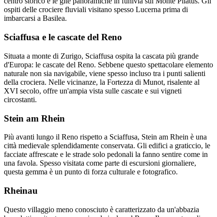
centro storico e le gite panoramiche in funivia sul Monte Pilatus. Gli
ospiti delle crociere fluviali visitano spesso Lucerna prima di
imbarcarsi a Basilea.
Sciaffusa e le cascate del Reno
Situata a monte di Zurigo, Sciaffusa ospita la cascata più grande
d'Europa: le cascate del Reno. Sebbene questo spettacolare elemento
naturale non sia navigabile, viene spesso incluso tra i punti salienti
della crociera. Nelle vicinanze, la Fortezza di Munot, risalente al
XVI secolo, offre un'ampia vista sulle cascate e sui vigneti
circostanti.
Stein am Rhein
Più avanti lungo il Reno rispetto a Sciaffusa, Stein am Rhein è una
città medievale splendidamente conservata. Gli edifici a graticcio, le
facciate affrescate e le strade solo pedonali la fanno sentire come in
una favola. Spesso visitata come parte di escursioni giornaliere,
questa gemma è un punto di forza culturale e fotografico.
Rheinau
Questo villaggio meno conosciuto è caratterizzato da un'abbazia