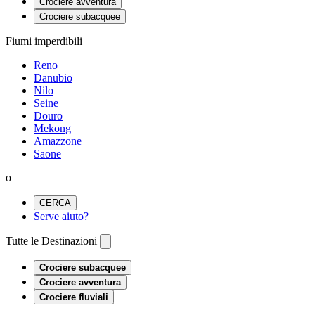
Crociere avventura
Crociere subacquee
Fiumi imperdibili
Reno
Danubio
Nilo
Seine
Douro
Mekong
Amazzone
Saone
o
CERCA
Serve aiuto?
Tutte le Destinazioni
Crociere subacquee
Crociere avventura
Crociere fluviali