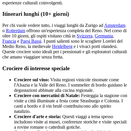
esperienze culturali coinvolgenti.
Itinerari lunghi (10+ giorni)
Per chi vuole vedere tutto, i viaggi lunghi da Zurigo ad
Amsterdam
o
Rotterdam
offrono un'esperienza completa del Reno. Nel corso di
oltre 10 giorni, gli ospiti visitano città in
Svizzera
,
Germania
,
Francia
e
Paesi Bassi
. I punti salienti sono le scogliere Lorelei del
Medio Reno, la medievale
Heidelberg
e i vivaci porti olandesi.
Queste crociere sono ideali per i pensionati e gli esploratori culturali
che amano viaggiare senza fretta.
Crociere di interesse speciale
Crociere sul vino:
Visita regioni vinicole rinomate come
l'Alsazia e la Valle del Reno. I sommelier di bordo guidano le
degustazioni abbinate alla cucina regionale.
Crociere con mercatini di Natale:
Festeggia la stagione con
visite a città illuminate a festa come Strasburgo e Colonia. I
canti a bordo e il vin brulé contribuiscono allo spirito
natalizio.
Crociere d'arte e storia:
Questi viaggi a tema spesso
includono visite ai musei, conferenze storiche e visite speciali
a rovine romane o cattedrali gotiche.