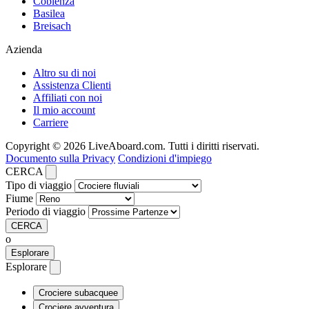
Coblenza
Basilea
Breisach
Azienda
Altro su di noi
Assistenza Clienti
Affiliati con noi
Il mio account
Carriere
Copyright © 2026 LiveAboard.com. Tutti i diritti riservati.
Documento sulla Privacy
Condizioni d'impiego
CERCA
Tipo di viaggio
Fiume
Periodo di viaggio
CERCA
o
Esplorare
Esplorare
Crociere subacquee
Crociere avventura