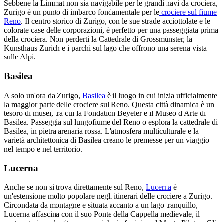
Sebbene la Limmat non sia navigabile per le grandi navi da crociera,
Zurigo è un punto di imbarco fondamentale per le
crociere sul fiume
Reno
. Il centro storico di Zurigo, con le sue strade acciottolate e le
colorate case delle corporazioni, è perfetto per una passeggiata prima
della crociera. Non perderti la Cattedrale di Grossmünster, la
Kunsthaus Zurich e i parchi sul lago che offrono una serena vista
sulle Alpi.
Basilea
A solo un'ora da Zurigo,
Basilea
è il luogo in cui inizia ufficialmente
la maggior parte delle crociere sul Reno. Questa città dinamica è un
tesoro di musei, tra cui la Fondation Beyeler e il Museo d'Arte di
Basilea. Passeggia sul lungofiume del Reno o esplora la cattedrale di
Basilea, in pietra arenaria rossa. L'atmosfera multiculturale e la
varietà architettonica di Basilea creano le premesse per un viaggio
nel tempo e nel territorio.
Lucerna
Anche se non si trova direttamente sul Reno,
Lucerna
è
un'estensione molto popolare negli itinerari delle crociere a Zurigo.
Circondata da montagne e situata accanto a un lago tranquillo,
Lucerna affascina con il suo Ponte della Cappella medievale, il