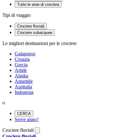
Tutte le aree di crociera
Tipi di viaggio
Crociere fluviali
Crociere subacquee
Le migliori destinazioni per le crociere
Galapagos
Croazia
Grecia
Artide
Alaska
Antartide
Australia
Indonesia
o
CERCA
Serve aiuto?
Crociere fluviali
Crociere fluviali