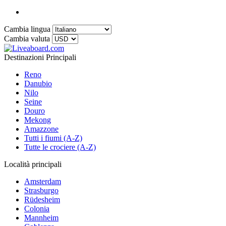
Cambia lingua
Cambia valuta
Destinazioni Principali
Reno
Danubio
Nilo
Seine
Douro
Mekong
Amazzone
Tutti i fiumi (A-Z)
Tutte le crociere (A-Z)
Località principali
Amsterdam
Strasburgo
Rüdesheim
Colonia
Mannheim