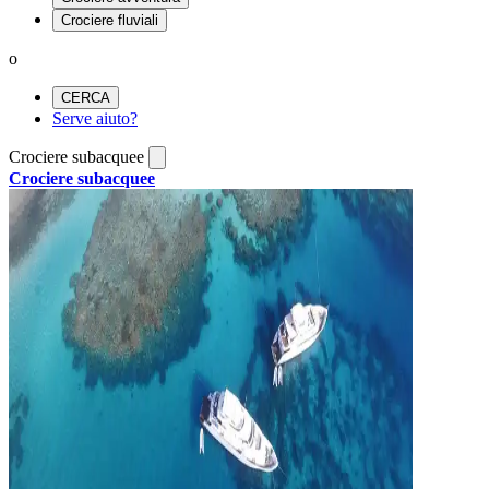
Crociere fluviali
o
CERCA
Serve aiuto?
Crociere subacquee
Crociere subacquee