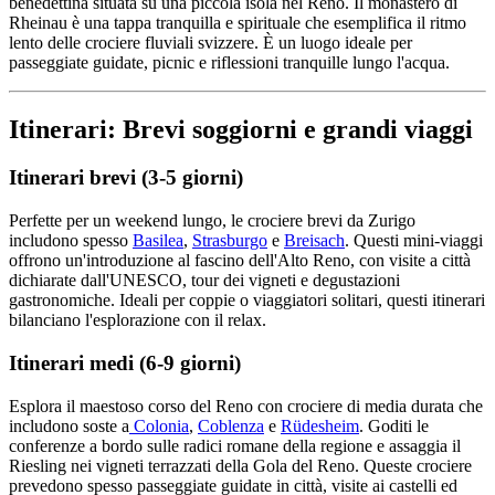
benedettina situata su una piccola isola nel Reno. Il monastero di
Rheinau è una tappa tranquilla e spirituale che esemplifica il ritmo
lento delle crociere fluviali svizzere. È un luogo ideale per
passeggiate guidate, picnic e riflessioni tranquille lungo l'acqua.
Itinerari: Brevi soggiorni e grandi viaggi
Itinerari brevi (3-5 giorni)
Perfette per un weekend lungo, le crociere brevi da Zurigo
includono spesso
Basilea
,
Strasburgo
e
Breisach
. Questi mini-viaggi
offrono un'introduzione al fascino dell'Alto Reno, con visite a città
dichiarate dall'UNESCO, tour dei vigneti e degustazioni
gastronomiche. Ideali per coppie o viaggiatori solitari, questi itinerari
bilanciano l'esplorazione con il relax.
Itinerari medi (6-9 giorni)
Esplora il maestoso corso del Reno con crociere di media durata che
includono soste a
Colonia
,
Coblenza
e
Rüdesheim
. Goditi le
conferenze a bordo sulle radici romane della regione e assaggia il
Riesling nei vigneti terrazzati della Gola del Reno. Queste crociere
prevedono spesso passeggiate guidate in città, visite ai castelli ed