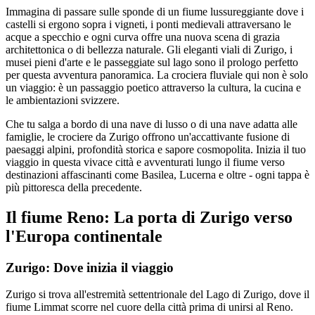
Immagina di passare sulle sponde di un fiume lussureggiante dove i
castelli si ergono sopra i vigneti, i ponti medievali attraversano le
acque a specchio e ogni curva offre una nuova scena di grazia
architettonica o di bellezza naturale. Gli eleganti viali di Zurigo, i
musei pieni d'arte e le passeggiate sul lago sono il prologo perfetto
per questa avventura panoramica. La crociera fluviale qui non è solo
un viaggio: è un passaggio poetico attraverso la cultura, la cucina e
le ambientazioni svizzere.
Che tu salga a bordo di una nave di lusso o di una nave adatta alle
famiglie, le crociere da Zurigo offrono un'accattivante fusione di
paesaggi alpini, profondità storica e sapore cosmopolita. Inizia il tuo
viaggio in questa vivace città e avventurati lungo il fiume verso
destinazioni affascinanti come Basilea, Lucerna e oltre - ogni tappa è
più pittoresca della precedente.
Il fiume Reno: La porta di Zurigo verso
l'Europa continentale
Zurigo: Dove inizia il viaggio
Zurigo si trova all'estremità settentrionale del Lago di Zurigo, dove il
fiume Limmat scorre nel cuore della città prima di unirsi al Reno.