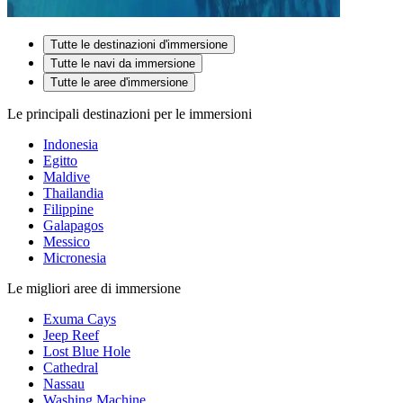
Tutte le destinazioni d'immersione
Tutte le navi da immersione
Tutte le aree d'immersione
Le principali destinazioni per le immersioni
Indonesia
Egitto
Maldive
Thailandia
Filippine
Galapagos
Messico
Micronesia
Le migliori aree di immersione
Exuma Cays
Jeep Reef
Lost Blue Hole
Cathedral
Nassau
Washing Machine