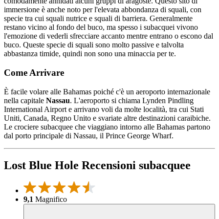
comodamente annidati alcuni gruppi di aragoste. Questo sito di
immersione è anche noto per l'elevata abbondanza di squali, con
specie tra cui squali nutrice e squali di barriera. Generalmente
restano vicino al fondo del buco, ma spesso i subacquei vivono
l'emozione di vederli sfrecciare accanto mentre entrano o escono dal
buco. Queste specie di squali sono molto passive e talvolta
abbastanza timide, quindi non sono una minaccia per te.
Come Arrivare
È facile volare alle Bahamas poiché c'è un aeroporto internazionale
nella capitale
Nassau
. L'aeroporto si chiama Lynden Pindling
International Airport e arrivano voli da molte località, tra cui Stati
Uniti, Canada, Regno Unito e svariate altre destinazioni caraibiche.
Le crociere subacquee che viaggiano intorno alle Bahamas partono
dal porto principale di Nassau, il Prince George Wharf.
Lost Blue Hole Recensioni subacquee
9,1
Magnifico