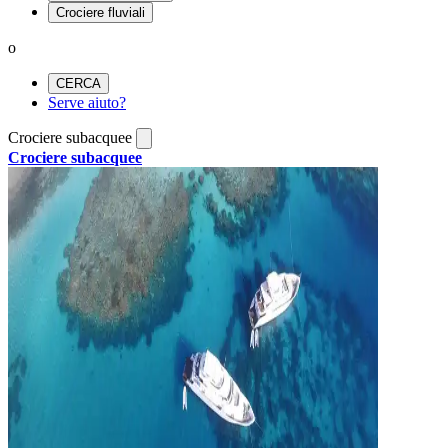
Crociere fluviali
o
CERCA
Serve aiuto?
Crociere subacquee
Crociere subacquee