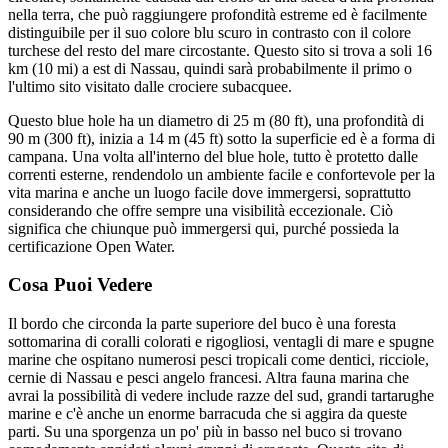
nella terra, che può raggiungere profondità estreme ed è facilmente
distinguibile per il suo colore blu scuro in contrasto con il colore
turchese del resto del mare circostante. Questo sito si trova a soli 16
km (10 mi) a est di Nassau, quindi sarà probabilmente il primo o
l'ultimo sito visitato dalle crociere subacquee.
Questo blue hole ha un diametro di 25 m (80 ft), una profondità di
90 m (300 ft), inizia a 14 m (45 ft) sotto la superficie ed è a forma di
campana. Una volta all'interno del blue hole, tutto è protetto dalle
correnti esterne, rendendolo un ambiente facile e confortevole per la
vita marina e anche un luogo facile dove immergersi, soprattutto
considerando che offre sempre una visibilità eccezionale. Ciò
significa che chiunque può immergersi qui, purché possieda la
certificazione Open Water.
Cosa Puoi Vedere
Il bordo che circonda la parte superiore del buco è una foresta
sottomarina di coralli colorati e rigogliosi, ventagli di mare e spugne
marine che ospitano numerosi pesci tropicali come dentici, ricciole,
cernie di Nassau e pesci angelo francesi. Altra fauna marina che
avrai la possibilità di vedere include razze del sud, grandi tartarughe
marine e c'è anche un enorme barracuda che si aggira da queste
parti. Su una sporgenza un po' più in basso nel buco si trovano