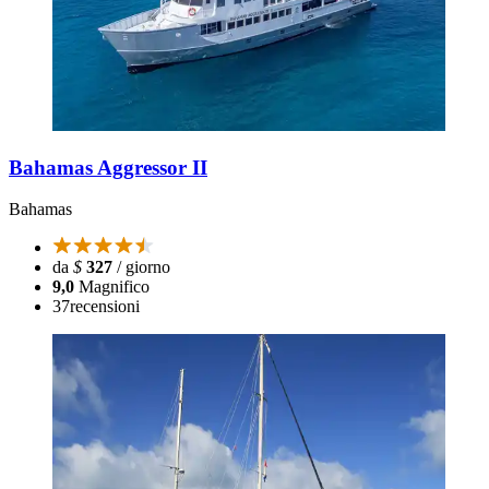
Bahamas Aggressor II
Bahamas
da
$
327
/ giorno
9,0
Magnifico
37
recensioni