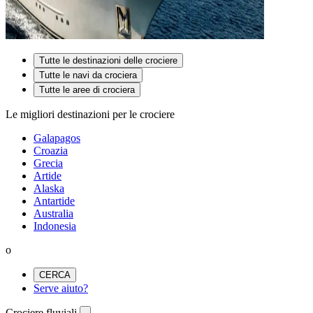
Tutte le destinazioni delle crociere
Tutte le navi da crociera
Tutte le aree di crociera
Le migliori destinazioni per le crociere
Galapagos
Croazia
Grecia
Artide
Alaska
Antartide
Australia
Indonesia
o
CERCA
Serve aiuto?
Crociere fluviali