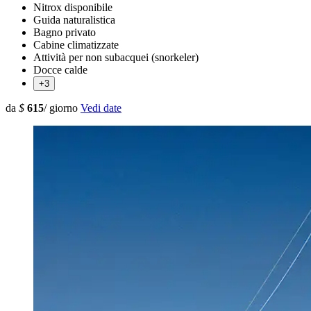
Nitrox disponibile
Guida naturalistica
Bagno privato
Cabine climatizzate
Attività per non subacquei (snorkeler)
Docce calde
+3
da
$
615
/ giorno
Vedi date