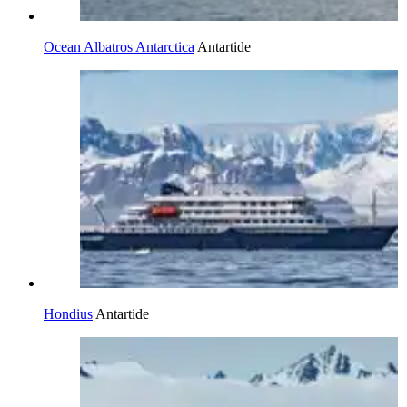
Ocean Albatros Antarctica
Antartide
Hondius
Antartide