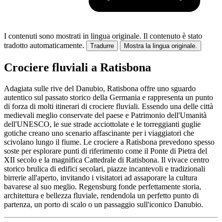
I contenuti sono mostrati in lingua originale.
Il contenuto è stato
tradotto automaticamente.
Tradurre
Mostra la lingua originale.
Crociere fluviali a Ratisbona
Adagiata sulle rive del Danubio, Ratisbona offre uno sguardo
autentico sul passato storico della Germania e rappresenta un punto
di forza di molti itinerari di crociere fluviali. Essendo una delle città
medievali meglio conservate del paese e Patrimonio dell'Umanità
dell'UNESCO, le sue strade acciottolate e le torreggianti guglie
gotiche creano uno scenario affascinante per i viaggiatori che
scivolano lungo il fiume. Le crociere a Ratisbona prevedono spesso
soste per esplorare punti di riferimento come il Ponte di Pietra del
XII secolo e la magnifica Cattedrale di Ratisbona. Il vivace centro
storico brulica di edifici secolari, piazze incantevoli e tradizionali
birrerie all'aperto, invitando i visitatori ad assaporare la cultura
bavarese al suo meglio. Regensburg fonde perfettamente storia,
architettura e bellezza fluviale, rendendola un perfetto punto di
partenza, un porto di scalo o un passaggio sull'iconico Danubio.