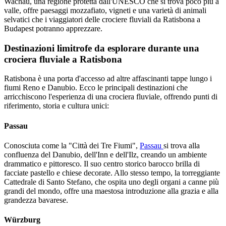
Wachau, una regione protetta dall'UNESCO che si trova poco più a
valle, offre paesaggi mozzafiato, vigneti e una varietà di animali
selvatici che i viaggiatori delle crociere fluviali da Ratisbona a
Budapest potranno apprezzare.
Destinazioni limitrofe da esplorare durante una
crociera fluviale a Ratisbona
Ratisbona è una porta d'accesso ad altre affascinanti tappe lungo i
fiumi Reno e Danubio. Ecco le principali destinazioni che
arricchiscono l'esperienza di una crociera fluviale, offrendo punti di
riferimento, storia e cultura unici:
Passau
Conosciuta come la "Città dei Tre Fiumi",
Passau
si trova alla
confluenza del Danubio, dell'Inn e dell'Ilz, creando un ambiente
drammatico e pittoresco. Il suo centro storico barocco brilla di
facciate pastello e chiese decorate. Allo stesso tempo, la torreggiante
Cattedrale di Santo Stefano, che ospita uno degli organi a canne più
grandi del mondo, offre una maestosa introduzione alla grazia e alla
grandezza bavarese.
Würzburg