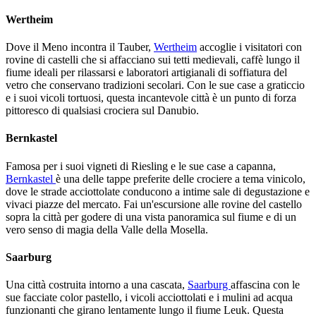
Wertheim
Dove il Meno incontra il Tauber,
Wertheim
accoglie i visitatori con
rovine di castelli che si affacciano sui tetti medievali, caffè lungo il
fiume ideali per rilassarsi e laboratori artigianali di soffiatura del
vetro che conservano tradizioni secolari. Con le sue case a graticcio
e i suoi vicoli tortuosi, questa incantevole città è un punto di forza
pittoresco di qualsiasi crociera sul Danubio.
Bernkastel
Famosa per i suoi vigneti di Riesling e le sue case a capanna,
Bernkastel
è una delle tappe preferite delle crociere a tema vinicolo,
dove le strade acciottolate conducono a intime sale di degustazione e
vivaci piazze del mercato. Fai un'escursione alle rovine del castello
sopra la città per godere di una vista panoramica sul fiume e di un
vero senso di magia della Valle della Mosella.
Saarburg
Una città costruita intorno a una cascata,
Saarburg
affascina con le
sue facciate color pastello, i vicoli acciottolati e i mulini ad acqua
funzionanti che girano lentamente lungo il fiume Leuk. Questa