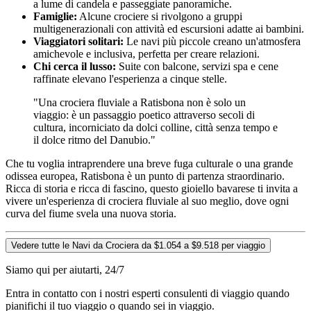
a lume di candela e passeggiate panoramiche.
Famiglie:
Alcune crociere si rivolgono a gruppi
multigenerazionali con attività ed escursioni adatte ai bambini.
Viaggiatori solitari:
Le navi più piccole creano un'atmosfera
amichevole e inclusiva, perfetta per creare relazioni.
Chi cerca il lusso:
Suite con balcone, servizi spa e cene
raffinate elevano l'esperienza a cinque stelle.
"Una crociera fluviale a Ratisbona non è solo un
viaggio: è un passaggio poetico attraverso secoli di
cultura, incorniciato da dolci colline, città senza tempo e
il dolce ritmo del Danubio."
Che tu voglia intraprendere una breve fuga culturale o una grande
odissea europea, Ratisbona è un punto di partenza straordinario.
Ricca di storia e ricca di fascino, questo gioiello bavarese ti invita a
vivere un'esperienza di crociera fluviale al suo meglio, dove ogni
curva del fiume svela una nuova storia.
Vedere tutte le Navi da Crociera da $1.054 a $9.518 per viaggio
Siamo qui per aiutarti, 24/7
Entra in contatto con i nostri esperti consulenti di viaggio quando
pianifichi il tuo viaggio o quando sei in viaggio.