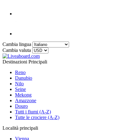
Cambia lingua
Cambia valuta
Destinazioni Principali
Reno
Danubio
Nilo
Seine
Mekong
Amazzone
Douro
Tutti i fiumi (A-Z)
Tutte le crociere (A-Z)
Località principali
Vienna