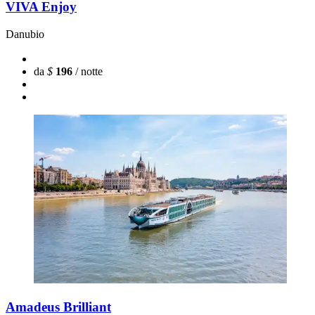
VIVA Enjoy
Danubio
da
$
196
/ notte
Amadeus Brilliant