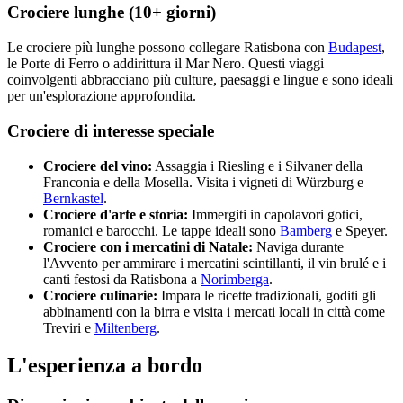
Crociere lunghe (10+ giorni)
Le crociere più lunghe possono collegare Ratisbona con
Budapest
,
le Porte di Ferro o addirittura il Mar Nero. Questi viaggi
coinvolgenti abbracciano più culture, paesaggi e lingue e sono ideali
per un'esplorazione approfondita.
Crociere di interesse speciale
Crociere del vino:
Assaggia i Riesling e i Silvaner della
Franconia e della Mosella. Visita i vigneti di Würzburg e
Bernkastel
.
Crociere d'arte e storia:
Immergiti in capolavori gotici,
romanici e barocchi. Le tappe ideali sono
Bamberg
e Speyer.
Crociere con i mercatini di Natale:
Naviga durante
l'Avvento per ammirare i mercatini scintillanti, il vin brulé e i
canti festosi da Ratisbona a
Norimberga
.
Crociere culinarie:
Impara le ricette tradizionali, goditi gli
abbinamenti con la birra e visita i mercati locali in città come
Treviri e
Miltenberg
.
L'esperienza a bordo