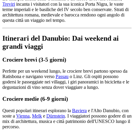
Treviri
incanta i visitatori con la sua iconica Porta Nigra, le vaste
terme imperiali e le basiliche del IV secolo ben conservate. Strati di
architettura romana, medievale e barocca rendono ogni angolo di
questa città un viaggio nel tempo.
Itinerari del Danubio: Dai weekend ai
grandi viaggi
Crociere brevi (3-5 giorni)
Perfette per un weekend lungo, le crociere brevi partono spesso da
Ratisbona e navigano verso
Passau
o Linz. Gli ospiti possono
godersi le passeggiate nei villaggi, i giri panoramici in bicicletta e le
degustazioni di vino senza dover viaggiare a lungo.
Crociere medie (6-9 giorni)
Questi popolari itinerari esplorano la
Baviera
e l'Alto Danubio, con
soste a
Vienna
,
Melk
e
Dürnstein
. I viaggiatori possono godere di un
mix di architettura, musica e città patrimonio dell'UNESCO lungo il
percorso.