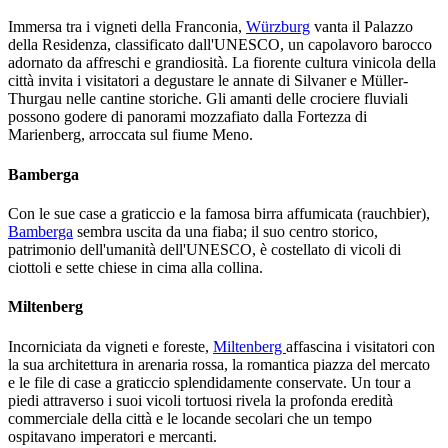
Immersa tra i vigneti della Franconia,
Würzburg
vanta il Palazzo
della Residenza, classificato dall'UNESCO, un capolavoro barocco
adornato da affreschi e grandiosità. La fiorente cultura vinicola della
città invita i visitatori a degustare le annate di Silvaner e Müller-
Thurgau nelle cantine storiche. Gli amanti delle crociere fluviali
possono godere di panorami mozzafiato dalla Fortezza di
Marienberg, arroccata sul fiume Meno.
Bamberga
Con le sue case a graticcio e la famosa birra affumicata (rauchbier),
Bamberga
sembra uscita da una fiaba; il suo centro storico,
patrimonio dell'umanità dell'UNESCO, è costellato di vicoli di
ciottoli e sette chiese in cima alla collina.
Miltenberg
Incorniciata da vigneti e foreste,
Miltenberg
affascina i visitatori con
la sua architettura in arenaria rossa, la romantica piazza del mercato
e le file di case a graticcio splendidamente conservate. Un tour a
piedi attraverso i suoi vicoli tortuosi rivela la profonda eredità
commerciale della città e le locande secolari che un tempo
ospitavano imperatori e mercanti.