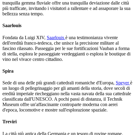
tranquilla gemma fluviale offre una tranquilla deviazione dalle città
più trafficate, invitando i visitatori a rallentare e ad assaporare la sua
bellezza senza tempo.
Saarlouis
Fondata da Luigi XIV,
Saarlouis
è una testimonianza vivente
dell'eredità franco-tedesca, che unisce la precisione militare al
fascino rilassato. Passeggia per le sue fortificazioni Vauban a forma
di stella, esplora le passeggiate verdeggianti o esplora le boutique di
vino nel vivace centro cittadino.
Spira
Sede di una delle più grandi cattedrali romaniche d'Europa,
Speyer
è
un luogo di pellegrinaggio per gli amanti della storia, dove secoli di
eredità imperiale riecheggiano nella vasta navata della sua cattedrale
classificata dall'UNESCO. A pochi passi di distanza, il Technik
Museum offre un'affascinante controparte moderna con aerei
d'epoca, locomotive e mostre sull'esplorazione spaziale.
Treviri
La città più antica della Germania e un tesoro di rovine romane,