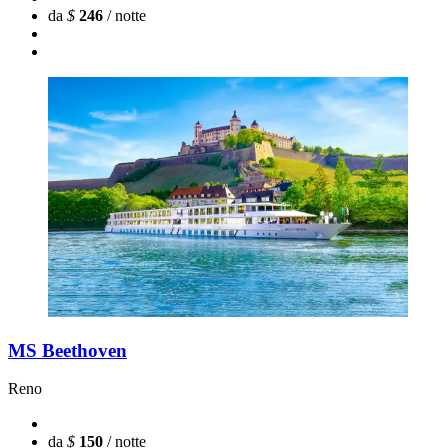
da
$
246
/ notte
MS Beethoven
Reno
da
$
150
/ notte