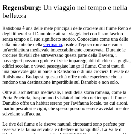
Regensburg:
Un viaggio nel tempo e nella
bellezza
Ratisbona è una delle mete principali delle crociere sul fiume Reno e
degli itinerari sul Danubio e attira i viaggiatori con il suo fascino
senza tempo e il suo significato storico. Conosciuta come una delle
città più antiche della
Germania
, risale all'epoca romana e vanta
un'architettura medievale impeccabilmente conservata. Durante le
crociere fluviali che attraversano questa parte della Baviera, i
passeggeri possono godere di viste impareggiabili di chiese a guglia,
edifici secolari e vivaci passeggiate lungo il fiume. Che si tratti di
una piacevole gita in barca a Ratisbona o di una crociera fluviale da
Ratisbona a Budapest, questa città offre molte esperienze che la
rendono una destinazione imperdibile sul Danubio e non solo.
Oltre all'architettura medievale, i resti della storia romana, come la
Porta Praetoria, trasportano i visitatori indietro nel tempo. Il fiume
Danubio offre un habitat sereno per l'avifauna locale, tra cui aironi,
martin pescatori e cigni, che spesso possono essere avvistati mentre
scivolano sull'acqua.
Le rive del fiume e le riserve naturali circostanti sono perfette per
osservare la fauna selvatica e riflettere in tranquillità. La Valle di