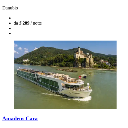
Danubio
da
$
289
/ notte
Amadeus Cara