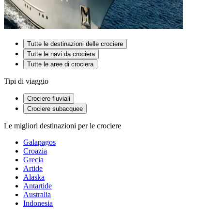
Tutte le destinazioni delle crociere
Tutte le navi da crociera
Tutte le aree di crociera
Tipi di viaggio
Crociere fluviali
Crociere subacquee
Le migliori destinazioni per le crociere
Galapagos
Croazia
Grecia
Artide
Alaska
Antartide
Australia
Indonesia