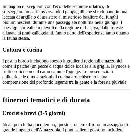
Immagina di svegliarti con l'eco delle scimmie urlatrici, di
sorseggiare un caffè osservando i pappagalli che si radunano in una
leccata di argilla o di assistere al misterioso bagliore dei funghi
bioluminescenti durante una passeggiata notturna nella giungla. I
paesaggi surreali e mutevoli della regione di Pacaya, dalle foreste
allagate ai prati galleggianti, fanno parte dell'esperienza tanto quanto
la fauna stessa.
Cultura e cucina
I pasti a bordo includono spesso ingredienti regionali amazzonici
come il paiche (un pesce d'acqua dolce locale) alla griglia, la yucca e
frutti esotici come il camu camu e l'aguaje. Le presentazioni
culinarie e le dimostrazioni di cucina arricchiscono la tua
comprensione del profondo legame tra la gente e la foresta pluviale.
Itinerari tematici e di durata
Crociere brevi (3-5 giorni)
Ideali per chi ha poco tempo, queste crociere offrono un assaggio di
grande impatto dell'Amazzonia. I punti salienti possono includere: