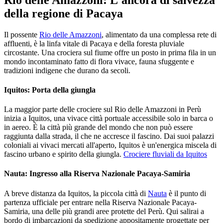
della regione di Pacaya
Il possente
Rio delle Amazzoni
, alimentato da una complessa rete di
affluenti, è la linfa vitale di Pacaya e della foresta pluviale
circostante. Una crociera sul fiume offre un posto in prima fila in un
mondo incontaminato fatto di flora vivace, fauna sfuggente e
tradizioni indigene che durano da secoli.
Iquitos: Porta della giungla
La maggior parte delle crociere sul Rio delle Amazzoni in Perù
inizia a Iquitos, una vivace città portuale accessibile solo in barca o
in aereo. È la città più grande del mondo che non può essere
raggiunta dalla strada, il che ne accresce il fascino. Dai suoi palazzi
coloniali ai vivaci mercati all'aperto, Iquitos è un'energica miscela di
fascino urbano e spirito della giungla.
Crociere fluviali da Iquitos
Nauta: Ingresso alla Riserva Nazionale Pacaya-Samiria
A breve distanza da Iquitos, la piccola città di
Nauta
è il punto di
partenza ufficiale per entrare nella Riserva Nazionale Pacaya-
Samiria, una delle più grandi aree protette del Perù. Qui salirai a
bordo di imbarcazioni da spedizione appositamente progettate per