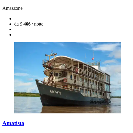
Amazzone
da
$
466
/ notte
Amatista