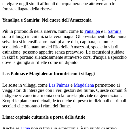
navigare negli stretti affluenti di acqua nera che attraversano le
foreste allagate della riserva.
Yanallpa e Samiria: Nel cuore dell'Amazzonia
Più in profondità nella riserva, fiumi come lo
Yanallpa
e il
Samiria
sono il luogo in cui inizia la vera magia. Gli avvistamenti della fauna
selvatica si intensificano: bradipi a tre dita, capibara, scimmie
scoiattolo e il lamantino del Rio delle Amazzoni, specie in via di
estinzione, possono apparire senza preavviso. Le escursioni guidate
in skiff ti portano silenziosamente attraverso corsi d'acqua a specchio
dove la giungla si riflette come un dipinto.
Las Palmas e Magdalena: Incontri con i villaggi
Le soste in villaggi come
Las Palmas
e
Magdalena
permettono ai
viaggiatori di interagire con i veri gestori del fiume. Queste comunità
indigene vivono in armonia con la foresta pluviale da generazioni.
Scopri le piante medicinali, le tecniche di pesca tradizionali e i rituali
secolari che onorano i ritmi del fiume.
Lima: capitale culturale e porta delle Ande
Anche se
Lima
non si trova in Amazzonia, è un punto di arrivo