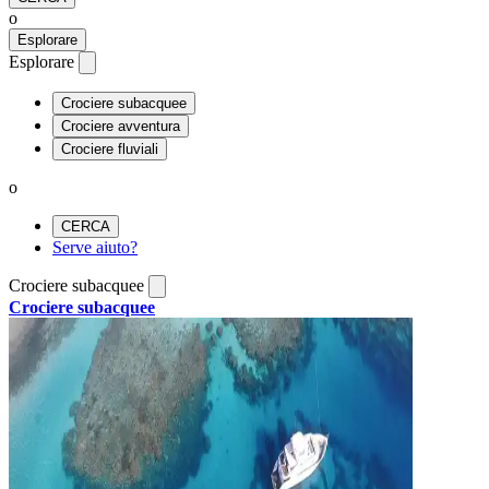
o
Esplorare
Esplorare
Crociere subacquee
Crociere avventura
Crociere fluviali
o
CERCA
Serve aiuto?
Crociere subacquee
Crociere subacquee