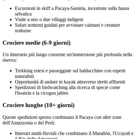
Escursioni in skiff a Pacaya-Samiria, incentrate sulla fauna
selvatica
Visite a uno o due villaggi indigeni
Safari notturni guidati per avvistare caimani e creature
notturne
Crociere medie (6-9 giorni)
Un itinerario più lungo consente un'immersione più profonda nella
riserva:
Trekking estesi e passeggiate sul baldacchino con esperti
naturalisti
Opportunità di andare in kayak attraverso stretti affluenti
Spedizioni di birdwatching alla ricerca di specie come
l'hoatzin e la cicogna jabiru
Crociere lunghe (10+ giorni)
Queste spedizioni spesso combinano il Pacaya con altre zone
dell'Amazzonia o del Perù:
Itinerari multi-fluviali che combinano il Marañón, l'Ucayali e
il Rio delle Amazzoni