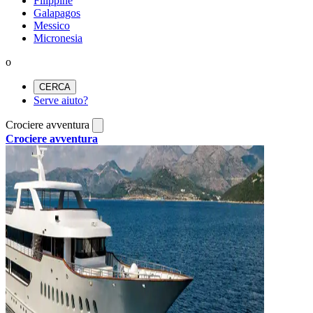
Filippine
Galapagos
Messico
Micronesia
o
CERCA
Serve aiuto?
Crociere avventura
Crociere avventura