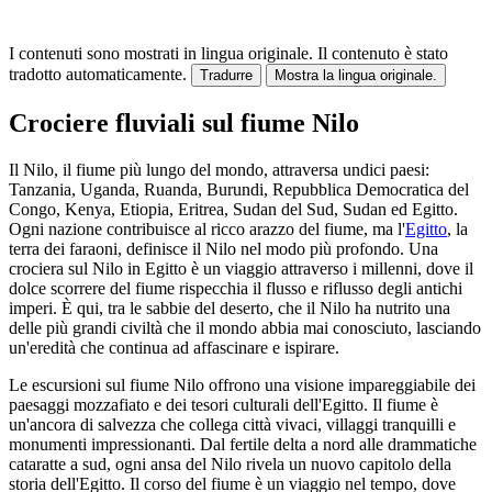
I contenuti sono mostrati in lingua originale.
Il contenuto è stato
tradotto automaticamente.
Tradurre
Mostra la lingua originale.
Crociere fluviali sul fiume Nilo
Il Nilo, il fiume più lungo del mondo, attraversa undici paesi:
Tanzania, Uganda, Ruanda, Burundi, Repubblica Democratica del
Congo, Kenya, Etiopia, Eritrea, Sudan del Sud, Sudan ed Egitto.
Ogni nazione contribuisce al ricco arazzo del fiume, ma l'
Egitto
, la
terra dei faraoni, definisce il Nilo nel modo più profondo. Una
crociera sul Nilo in Egitto è un viaggio attraverso i millenni, dove il
dolce scorrere del fiume rispecchia il flusso e riflusso degli antichi
imperi. È qui, tra le sabbie del deserto, che il Nilo ha nutrito una
delle più grandi civiltà che il mondo abbia mai conosciuto, lasciando
un'eredità che continua ad affascinare e ispirare.
Le escursioni sul fiume Nilo offrono una visione impareggiabile dei
paesaggi mozzafiato e dei tesori culturali dell'Egitto. Il fiume è
un'ancora di salvezza che collega città vivaci, villaggi tranquilli e
monumenti impressionanti. Dal fertile delta a nord alle drammatiche
cataratte a sud, ogni ansa del Nilo rivela un nuovo capitolo della
storia dell'Egitto. Il corso del fiume è un viaggio nel tempo, dove