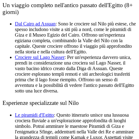
Un viaggio completo nell'antico passato dell'Egitto (8+
giorni)
Dal Cairo ad Assuan
: Sono le crociere sul Nilo più estese, che
spesso includono visite a siti più a nord, come le piramidi di
Giza e il Museo Egizio del Cairo. Offrono un'esperienza
egiziana completa, combinando la Valle del Nilo con la
capitale. Queste crociere offrono il viaggio più approfondito
nella storia e nella cultura dell'Egitto.
Crociere sul Lago Nasser
: Per un'esperienza davvero unica,
prendi in considerazione una crociera sul Lago Nasser, il
vasto bacino idrico creato dalla Diga di Assuan. Queste
crociere esplorano templi remoti e siti archeologici trasferiti
prima che il lago fosse riempito. Offrono un senso di
avventura e la possibilità di vedere l'antico passato dell'Egitto
sotto una luce diversa.
Esperienze specializzate sul Nilo
Le piramidi d'Egitto
: Questo itinerario unisce una lussuosa
crociera fluviale a un'esplorazione approfondita di luoghi
simbolo. Potrai ammirare le maestose Piramidi di Giza e
l'enigmatica Sfinge, addentrarti nella Valle dei Re e ammirare
la grandezza di templi come Karnak e Luxor. Aspettati visite