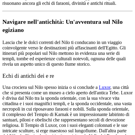
risuonano ancora gli echi di faraoni, divinità e antichi rituali.
Navigare nell'antichità: Un'avventura sul Nilo
egiziano
Lascia che le dolci correnti del Nilo ti conducano in un viaggio
coinvolgente verso le destinazioni più affascinanti dell'Egitto. Gli
itinerari più popolari sul Nilo mettono in evidenza una serie di
templi, tombe ed esperienze culturali notevoli, ognuna delle quali
rivela un aspetto unico di questo fiume storico.
Echi di antichi dei e re
Una crociera sul Nilo spesso inizia o si conclude a
Luxor
, una città
che si presenta come un museo a cielo aperto dell'antica Tebe. Luxor
è divisa dal Nilo tra la sponda orientale, con la sua vivace vita
cittadina e i suoi magnifici templi, e la sponda occidentale, una vasta
necropoli in cui riposavano faraoni e nobili. Sulla sponda orientale,
il complesso del Tempio di Karnak è un impressionante labirinto di
santuari, piloni e obelischi che rappresentano secoli di devozione
religiosa. Il Tempio di Luxor, con i suoi eleganti colonnati e le sue
intricate sculture, si erge maestoso sul lungofiume. Dall'altra parte