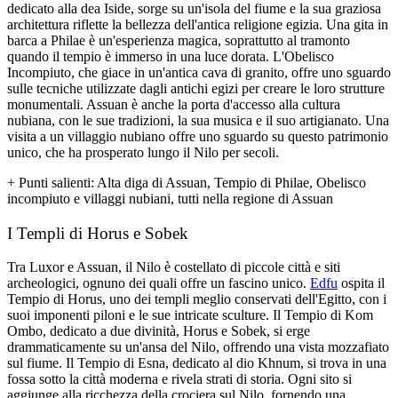
dedicato alla dea Iside, sorge su un'isola del fiume e la sua graziosa
architettura riflette la bellezza dell'antica religione egizia. Una gita in
barca a Philae è un'esperienza magica, soprattutto al tramonto
quando il tempio è immerso in una luce dorata. L'Obelisco
Incompiuto, che giace in un'antica cava di granito, offre uno sguardo
sulle tecniche utilizzate dagli antichi egizi per creare le loro strutture
monumentali. Assuan è anche la porta d'accesso alla cultura
nubiana, con le sue tradizioni, la sua musica e il suo artigianato. Una
visita a un villaggio nubiano offre uno sguardo su questo patrimonio
unico, che ha prosperato lungo il Nilo per secoli.
+
Punti salienti
: Alta diga di Assuan, Tempio di Philae, Obelisco
incompiuto e villaggi nubiani, tutti nella regione di Assuan
I Templi di Horus e Sobek
Tra Luxor e Assuan, il Nilo è costellato di piccole città e siti
archeologici, ognuno dei quali offre un fascino unico.
Edfu
ospita il
Tempio di Horus, uno dei templi meglio conservati dell'Egitto, con i
suoi imponenti piloni e le sue intricate sculture. Il Tempio di Kom
Ombo, dedicato a due divinità, Horus e Sobek, si erge
drammaticamente su un'ansa del Nilo, offrendo una vista mozzafiato
sul fiume. Il Tempio di Esna, dedicato al dio Khnum, si trova in una
fossa sotto la città moderna e rivela strati di storia. Ogni sito si
aggiunge alla ricchezza della crociera sul Nilo, fornendo una