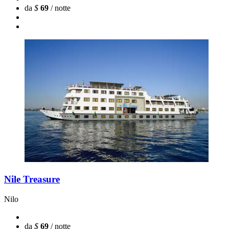
da
$
69
/ notte
Nile Treasure
Nilo
da
$
69
/ notte