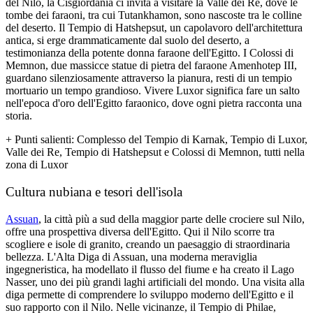
del Nilo, la Cisgiordania ci invita a visitare la Valle dei Re, dove le
tombe dei faraoni, tra cui Tutankhamon, sono nascoste tra le colline
del deserto. Il Tempio di Hatshepsut, un capolavoro dell'architettura
antica, si erge drammaticamente dal suolo del deserto, a
testimonianza della potente donna faraone dell'Egitto. I Colossi di
Memnon, due massicce statue di pietra del faraone Amenhotep III,
guardano silenziosamente attraverso la pianura, resti di un tempio
mortuario un tempo grandioso. Vivere Luxor significa fare un salto
nell'epoca d'oro dell'Egitto faraonico, dove ogni pietra racconta una
storia.
+
Punti salienti
: Complesso del Tempio di Karnak, Tempio di Luxor,
Valle dei Re, Tempio di Hatshepsut e Colossi di Memnon, tutti nella
zona di Luxor
Cultura nubiana e tesori dell'isola
Assuan
, la città più a sud della maggior parte delle crociere sul Nilo,
offre una prospettiva diversa dell'Egitto. Qui il Nilo scorre tra
scogliere e isole di granito, creando un paesaggio di straordinaria
bellezza. L'Alta Diga di Assuan, una moderna meraviglia
ingegneristica, ha modellato il flusso del fiume e ha creato il Lago
Nasser, uno dei più grandi laghi artificiali del mondo. Una visita alla
diga permette di comprendere lo sviluppo moderno dell'Egitto e il
suo rapporto con il Nilo. Nelle vicinanze, il Tempio di Philae,