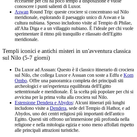
eccellente per chi ha poco tempo a disposizione e vuole
conoscere i punti salienti di Luxor.
Aswan
Round Trip: queste crociere si concentrano sul Nilo
meridionale, esplorando il paesaggio unico di Aswan e la
cultura nubiana. Spesso includono visite al Tempio di Philae,
all'Alta Diga e a un villaggio nubiano. È l'ideale per chi vuole
sperimentare il ritmo più tranquillo e rilassato dell'Egitto
meridionale.
Templi iconici e antichi misteri in un'avventura classica
sul Nilo (5-7 giorni)
Da Luxor ad Assuan: Questo è il classico itinerario di crociera
sul Nilo, che collega Luxor e Assuan con soste a Edfu e
Kom
Ombo
. Offre una panoramica completa dei principali siti
archeologici e un'esperienza equilibrata dell'Egitto
settentrionale e meridionale. È la scelta più popolare per chi si
avvicina per la prima volta alla crociera sul Nilo.
Estensione Dendera e Abydos
: Alcuni itinerari più lunghi
includono visite a
Dendera
, sede del Tempio di Hathor, e ad
Abydos, uno dei centri religiosi più importanti dell'antico
Egitto. Questi siti offrono un'immersione più profonda nella
religione e nella mitologia egizia e sono meno affollati rispetto
alle principali attrazioni turistiche.