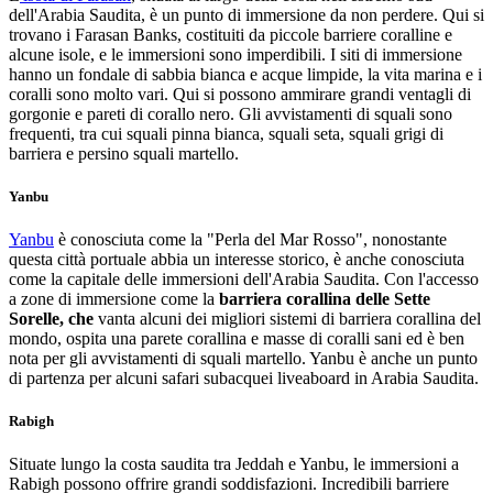
dell'Arabia Saudita, è un punto di immersione da non perdere. Qui si
trovano i Farasan Banks, costituiti da piccole barriere coralline e
alcune isole, e le immersioni sono imperdibili. I siti di immersione
hanno un fondale di sabbia bianca e acque limpide, la vita marina e i
coralli sono molto vari. Qui si possono ammirare grandi ventagli di
gorgonie e pareti di corallo nero. Gli avvistamenti di squali sono
frequenti, tra cui squali pinna bianca, squali seta, squali grigi di
barriera e persino squali martello.
Yanbu
Yanbu
è conosciuta come la "Perla del Mar Rosso", nonostante
questa città portuale abbia un interesse storico, è anche conosciuta
come la capitale delle immersioni dell'Arabia Saudita. Con l'accesso
a zone di immersione come la
barriera corallina delle Sette
Sorelle, che
vanta alcuni dei migliori sistemi di barriera corallina del
mondo, ospita una parete corallina e masse di coralli sani ed è ben
nota per gli avvistamenti di squali martello. Yanbu è anche un punto
di partenza per alcuni safari subacquei liveaboard in Arabia Saudita.
Rabigh
Situate lungo la costa saudita tra Jeddah e Yanbu, le immersioni a
Rabigh possono offrire grandi soddisfazioni. Incredibili barriere