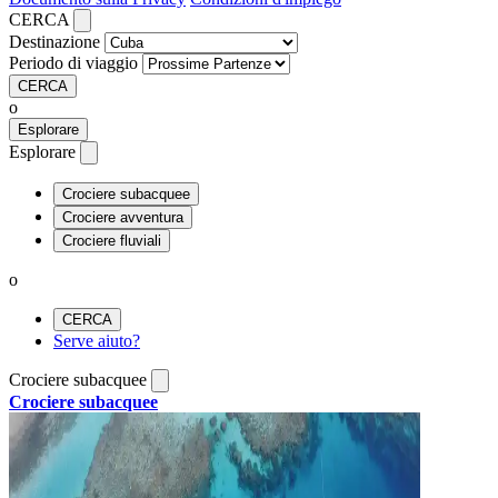
CERCA
Destinazione
Periodo di viaggio
CERCA
o
Esplorare
Esplorare
Crociere subacquee
Crociere avventura
Crociere fluviali
o
CERCA
Serve aiuto?
Crociere subacquee
Crociere subacquee