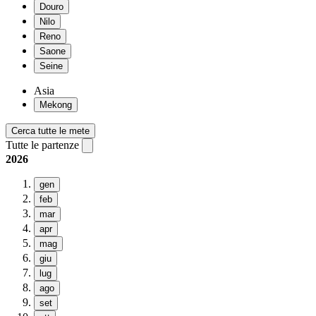
Douro
Nilo
Reno
Saone
Seine
Asia
Mekong
Cerca tutte le mete
Tutte le partenze
2026
gen
feb
mar
apr
mag
giu
lug
ago
set