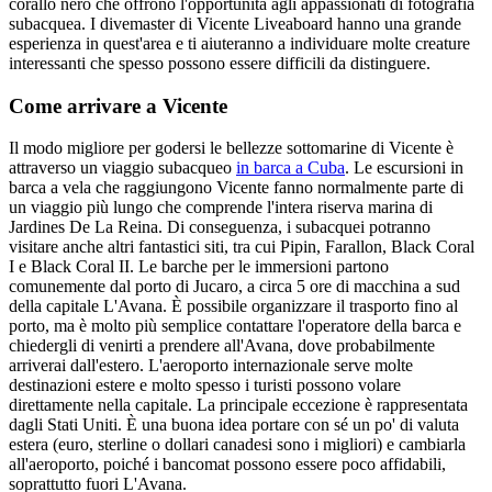
corallo nero che offrono l'opportunità agli appassionati di fotografia
subacquea. I divemaster di Vicente Liveaboard hanno una grande
esperienza in quest'area e ti aiuteranno a individuare molte creature
interessanti che spesso possono essere difficili da distinguere.
Come arrivare a Vicente
Il modo migliore per godersi le bellezze sottomarine di Vicente è
attraverso un viaggio subacqueo
in barca a Cuba
. Le escursioni in
barca a vela che raggiungono Vicente fanno normalmente parte di
un viaggio più lungo che comprende l'intera riserva marina di
Jardines De La Reina. Di conseguenza, i subacquei potranno
visitare anche altri fantastici siti, tra cui Pipin, Farallon, Black Coral
I e Black Coral II. Le barche per le immersioni partono
comunemente dal porto di Jucaro, a circa 5 ore di macchina a sud
della capitale L'Avana. È possibile organizzare il trasporto fino al
porto, ma è molto più semplice contattare l'operatore della barca e
chiedergli di venirti a prendere all'Avana, dove probabilmente
arriverai dall'estero. L'aeroporto internazionale serve molte
destinazioni estere e molto spesso i turisti possono volare
direttamente nella capitale. La principale eccezione è rappresentata
dagli Stati Uniti. È una buona idea portare con sé un po' di valuta
estera (euro, sterline o dollari canadesi sono i migliori) e cambiarla
all'aeroporto, poiché i bancomat possono essere poco affidabili,
soprattutto fuori L'Avana.