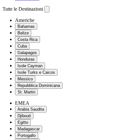
Tutte le Destinazioni
Americhe
Bahamas
Belize
Costa Rica
Cuba
Galapagos
Honduras
Isole Cayman
Isole Turks e Caicos
Messico
Repubblica Dominicana
St. Martin
EMEA
Arabia Saudita
Djibouti
Egitto
Madagascar
Portogallo