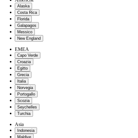
Alaska
Costa Rica
Florida
Galapagos
Messico
New England
EMEA
Capo Verde
Croazia
Egitto
Grecia
Italia
Norvegia
Portogallo
Scozia
Seychelles
Turchia
Asia
Indonesia
Maldive