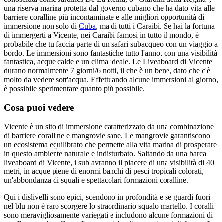
una riserva marina protetta dal governo cubano che ha dato vita alle
barriere coralline più incontaminate e alle migliori opportunità di
immersione non solo di
Cuba
, ma di tutti i Caraibi. Se hai la fortuna
di immergerti a Vicente, nei Caraibi famosi in tutto il mondo, è
probabile che tu faccia parte di un safari subacqueo con un viaggio a
bordo. Le immersioni sono fantastiche tutto l'anno, con una visibilità
fantastica, acque calde e un clima ideale. Le Liveaboard di Vicente
durano normalmente 7 giorni/6 notti, il che è un bene, dato che c'è
molto da vedere sott'acqua. Effettuando alcune immersioni al giorno,
è possibile sperimentare quanto più possibile.
Cosa puoi vedere
Vicente è un sito di immersione caratterizzato da una combinazione
di barriere coralline e mangrovie sane. Le mangrovie garantiscono
un ecosistema equilibrato che permette alla vita marina di prosperare
in questo ambiente naturale e indisturbato. Saltando da una barca
liveaboard di Vicente, i sub avranno il piacere di una visibilità di 40
metri, in acque piene di enormi banchi di pesci tropicali colorati,
un'abbondanza di squali e spettacolari formazioni coralline.
Qui i dislivelli sono epici, scendono in profondità e se guardi fuori
nel blu non è raro scorgere lo straordinario squalo martello. I coralli
sono meravigliosamente variegati e includono alcune formazioni di