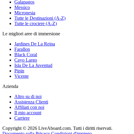
Galapagos
Messico
Micronesia
Tutte le Destinazioni (A-Z)
Tutte le crociere (A-Z)
Le migliori aree di immersione
Jardines De La Reina
Farallon
Black Coral
Cayo Largo
Isla De La Juventud
Pipin
Vicente
Azienda
Altro su di noi
Assistenza Clienti
Affiliati con noi
Il mio account
Carriere
Copyright © 2026 LiveAboard.com. Tutti i diritti riservati.
Documento sulla Privacy
Condizioni d'impiego