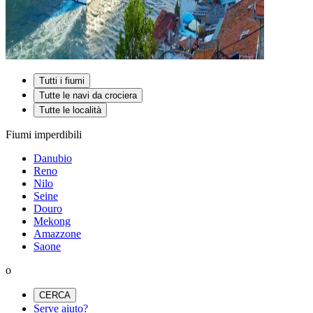
Tutti i fiumi
Tutte le navi da crociera
Tutte le località
Fiumi imperdibili
Danubio
Reno
Nilo
Seine
Douro
Mekong
Amazzone
Saone
o
CERCA
Serve aiuto?