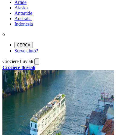
Artide
Alaska
Antartide
Australia
Indonesia
o
CERCA
Serve aiuto?
Crociere fluviali
Crociere fluviali