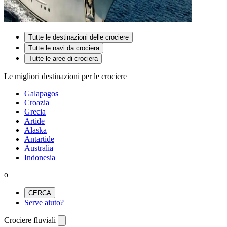
Tutte le destinazioni delle crociere
Tutte le navi da crociera
Tutte le aree di crociera
Le migliori destinazioni per le crociere
Galapagos
Croazia
Grecia
Artide
Alaska
Antartide
Australia
Indonesia
o
CERCA
Serve aiuto?
Crociere fluviali