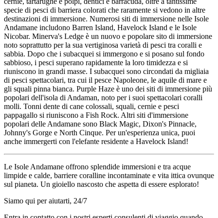
cernie, tartarughe e polpi, dentici e barracuda, oltre a tantissime
specie di pesci di barriera colorati che raramente si vedono in altre
destinazioni di immersione. Numerosi siti di immersione nelle Isole
Andamane includono Barren Island, Havelock Island e le Isole
Nicobar. Minerva's Ledge è un nuovo e popolare sito di immersione
noto soprattutto per la sua vertiginosa varietà di pesci tra coralli e
sabbia. Dopo che i subacquei si immergono e si posano sul fondo
sabbioso, i pesci superano rapidamente la loro timidezza e si
riuniscono in grandi masse. I subacquei sono circondati da migliaia
di pesci spettacolari, tra cui il pesce Napoleone, le aquile di mare e
gli squali pinna bianca. Purple Haze è uno dei siti di immersione più
popolari dell'isola di Andaman, noto per i suoi spettacolari coralli
molli. Tonni dente di cane colossali, squali, cernie e pesci
pappagallo si riuniscono a Fish Rock. Altri siti d'immersione
popolari delle Andamane sono Black Magic, Dixon's Pinnacle,
Johnny's Gorge e North Cinque. Per un'esperienza unica, puoi
anche immergerti con l'elefante residente a Havelock Island!
Le Isole Andamane offrono splendide immersioni e tra acque
limpide e calde, barriere coralline incontaminate e vita ittica ovunque
sul pianeta. Un gioiello nascosto che aspetta di essere esplorato!
Siamo qui per aiutarti, 24/7
Entra in contatto con i nostri esperti consulenti di viaggio quando