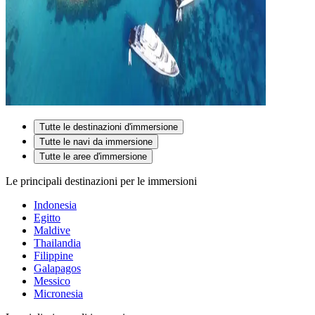
Tutte le destinazioni d'immersione
Tutte le navi da immersione
Tutte le aree d'immersione
Le principali destinazioni per le immersioni
Indonesia
Egitto
Maldive
Thailandia
Filippine
Galapagos
Messico
Micronesia