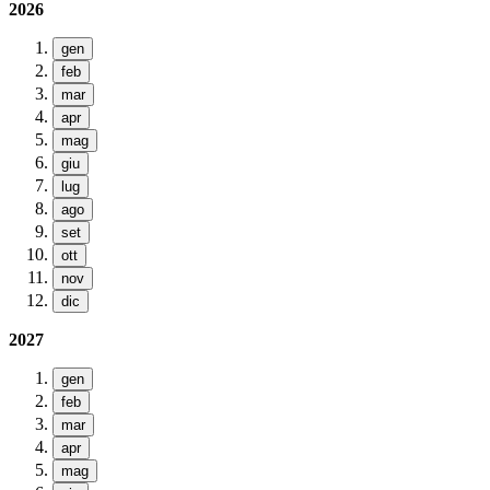
2026
gen
feb
mar
apr
mag
giu
lug
ago
set
ott
nov
dic
2027
gen
feb
mar
apr
mag