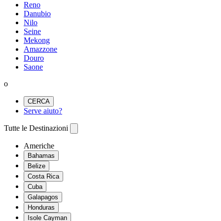
Reno
Danubio
Nilo
Seine
Mekong
Amazzone
Douro
Saone
o
CERCA
Serve aiuto?
Tutte le Destinazioni
Americhe
Bahamas
Belize
Costa Rica
Cuba
Galapagos
Honduras
Isole Cayman