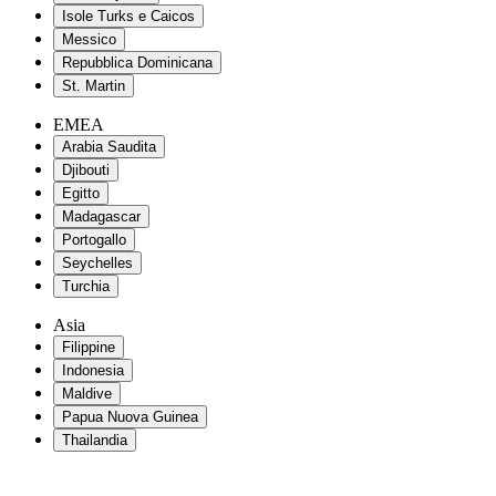
Isole Turks e Caicos
Messico
Repubblica Dominicana
St. Martin
EMEA
Arabia Saudita
Djibouti
Egitto
Madagascar
Portogallo
Seychelles
Turchia
Asia
Filippine
Indonesia
Maldive
Papua Nuova Guinea
Thailandia