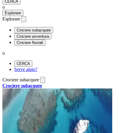
CERCA
o
Esplorare
Esplorare
Crociere subacquee
Crociere avventura
Crociere fluviali
o
CERCA
Serve aiuto?
Crociere subacquee
Crociere subacquee