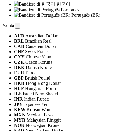
한국어
Português
Português (BR)
Valuta
AUD
Australian Dollar
BRL
Brazilian Real
CAD
Canadian Dollar
CHF
Swiss Franc
CNY
Chinese Yuan
CZK
Czech Koruna
DKK
Danish Krone
EUR
Euro
GBP
British Pound
HKD
Hong Kong Dollar
HUF
Hungarian Forin
ILS
Israeli New Sheqel
INR
Indian Rupee
JPY
Japanese Yen
KRW
Korean Won
MXN
Mexican Peso
MYR
Malaysian Ringgit
NOK
Norwegian Krone
NZD
New Zealand Dollar