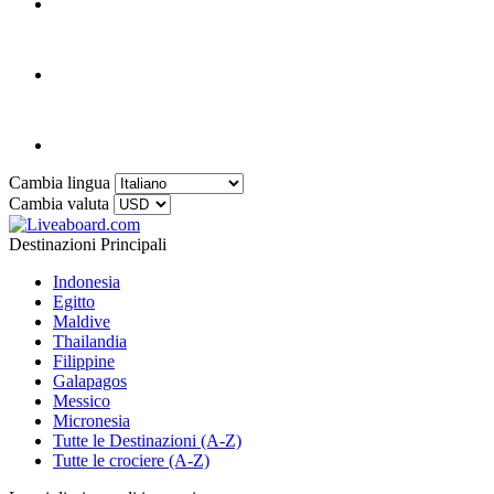
Cambia lingua
Cambia valuta
Destinazioni Principali
Indonesia
Egitto
Maldive
Thailandia
Filippine
Galapagos
Messico
Micronesia
Tutte le Destinazioni (A-Z)
Tutte le crociere (A-Z)