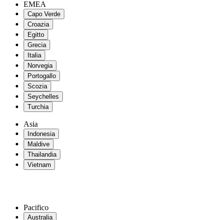
EMEA
Capo Verde
Croazia
Egitto
Grecia
Italia
Norvegia
Portogallo
Scozia
Seychelles
Turchia
Asia
Indonesia
Maldive
Thailandia
Vietnam
Pacifico
Australia