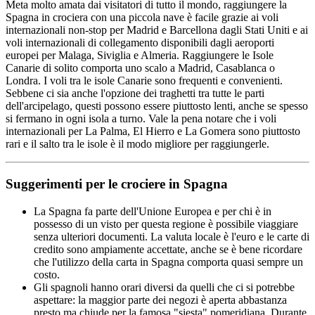
Meta molto amata dai visitatori di tutto il mondo, raggiungere la
Spagna in crociera con una piccola nave è facile grazie ai voli
internazionali non-stop per Madrid e Barcellona dagli Stati Uniti e ai
voli internazionali di collegamento disponibili dagli aeroporti
europei per Malaga, Siviglia e Almeria. Raggiungere le Isole
Canarie di solito comporta uno scalo a Madrid, Casablanca o
Londra. I voli tra le isole Canarie sono frequenti e convenienti.
Sebbene ci sia anche l'opzione dei traghetti tra tutte le parti
dell'arcipelago, questi possono essere piuttosto lenti, anche se spesso
si fermano in ogni isola a turno. Vale la pena notare che i voli
internazionali per La Palma, El Hierro e La Gomera sono piuttosto
rari e il salto tra le isole è il modo migliore per raggiungerle.
Suggerimenti per le crociere in Spagna
La Spagna fa parte dell'Unione Europea e per chi è in
possesso di un visto per questa regione è possibile viaggiare
senza ulteriori documenti. La valuta locale è l'euro e le carte di
credito sono ampiamente accettate, anche se è bene ricordare
che l'utilizzo della carta in Spagna comporta quasi sempre un
costo.
Gli spagnoli hanno orari diversi da quelli che ci si potrebbe
aspettare: la maggior parte dei negozi è aperta abbastanza
presto ma chiude per la famosa "siesta" pomeridiana. Durante