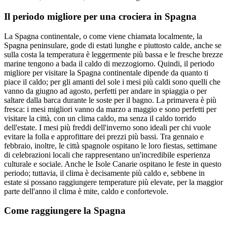
Il periodo migliore per una crociera in Spagna
La Spagna continentale, o come viene chiamata localmente, la
Spagna peninsulare, gode di estati lunghe e piuttosto calde, anche se
sulla costa la temperatura è leggermente più bassa e le fresche brezze
marine tengono a bada il caldo di mezzogiorno. Quindi, il periodo
migliore per visitare la Spagna continentale dipende da quanto ti
piace il caldo; per gli amanti del sole i mesi più caldi sono quelli che
vanno da giugno ad agosto, perfetti per andare in spiaggia o per
saltare dalla barca durante le soste per il bagno. La primavera è più
fresca: i mesi migliori vanno da marzo a maggio e sono perfetti per
visitare la città, con un clima caldo, ma senza il caldo torrido
dell'estate. I mesi più freddi dell'inverno sono ideali per chi vuole
evitare la folla e approfittare dei prezzi più bassi. Tra gennaio e
febbraio, inoltre, le città spagnole ospitano le loro fiestas, settimane
di celebrazioni locali che rappresentano un'incredibile esperienza
culturale e sociale. Anche le Isole Canarie ospitano le feste in questo
periodo; tuttavia, il clima è decisamente più caldo e, sebbene in
estate si possano raggiungere temperature più elevate, per la maggior
parte dell'anno il clima è mite, caldo e confortevole.
Come raggiungere la Spagna