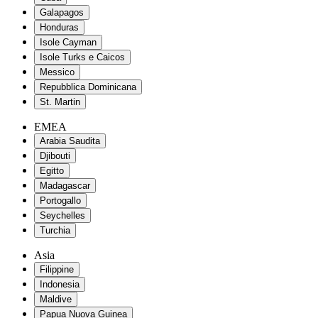
Galapagos
Honduras
Isole Cayman
Isole Turks e Caicos
Messico
Repubblica Dominicana
St. Martin
EMEA
Arabia Saudita
Djibouti
Egitto
Madagascar
Portogallo
Seychelles
Turchia
Asia
Filippine
Indonesia
Maldive
Papua Nuova Guinea