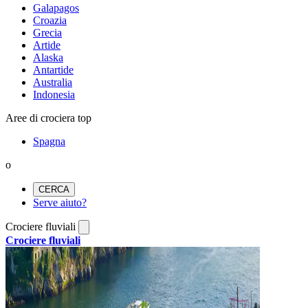
Galapagos
Croazia
Grecia
Artide
Alaska
Antartide
Australia
Indonesia
Aree di crociera top
Spagna
o
CERCA
Serve aiuto?
Crociere fluviali
Crociere fluviali