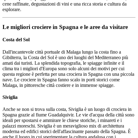
cene raffinate, degustazioni di vini e una ricca storia e cultura da
esplorare.
Le migliori crociere in Spagna e le aree da visitare
Costa del Sol
Dall'incantevole città portuale di Malaga lungo la costa fino a
Gibilterra, la Costa del Sol è uno dei luoghi del Mediterraneo più
amati dai turisti. La splendida topografia, le spiagge infinite e il
clima tra i migliori d'Europa sono solo alcuni dei motivi per cui
questa regione è perfetta per una crociera in Spagna con una piccola
nave. Le crociere in Spagna fanno scalo in porti storici come
Malaga, in pittoresche città costiere e in immense spiagge.
Siviglia
Anche se non si trova sulla costa, Siviglia è un luogo di crociera in
Spagna grazie al fiume Guadalquivir. Le vie d'acqua della città sono
ideali per spostarsi e ammirare le chiese storiche, i minareti e i
palazzi moreschi. Siviglia è un meraviglioso mix di architettura
moderna ed edifici storici dell'affascinante passato della Spagna. È
anche il luogo in cui sperimentare la cultura andalusa con i