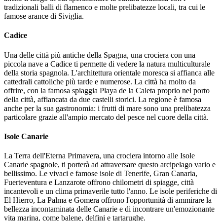
tradizionali balli di flamenco e molte prelibatezze locali, tra cui le
famose arance di Siviglia.
Cadice
Una delle città più antiche della Spagna, una crociera con una
piccola nave a Cadice ti permette di vedere la natura multiculturale
della storia spagnola. L'architettura orientale moresca si affianca alle
cattedrali cattoliche più tarde e numerose. La città ha molto da
offrire, con la famosa spiaggia Playa de la Caleta proprio nel porto
della città, affiancata da due castelli storici. La regione è famosa
anche per la sua gastronomia: i frutti di mare sono una prelibatezza
particolare grazie all'ampio mercato del pesce nel cuore della città.
Isole Canarie
La Terra dell'Eterna Primavera, una crociera intorno alle Isole
Canarie spagnole, ti porterà ad attraversare questo arcipelago vario e
bellissimo. Le vivaci e famose isole di Tenerife, Gran Canaria,
Fuerteventura e Lanzarote offrono chilometri di spiagge, città
incantevoli e un clima primaverile tutto l'anno. Le isole periferiche di
El Hierro, La Palma e Gomera offrono l'opportunità di ammirare la
bellezza incontaminata delle Canarie e di incontrare un'emozionante
vita marina, come balene, delfini e tartarughe.