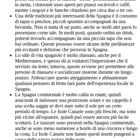
la siesta, i ristoranti sono aperti per pranzi socievoli e caffè,
mentre i negozi e le banche chiudono per circa due o tre ore.
Una delle tradizioni più interessanti della Spagna è il consumo
di tapas o pinchos, piccoli spuntini accompagnati da una
bevanda. Non si tratta di un pasto, anche se molti altri paesi lo
presentano come tale. In molti posti, quando ordini un drink,
potresti trovarlo accompagnato da una piccola tapa che non
hai ordinato. Queste possono essere alcune delle prelibatezze
più eccitanti e deliziose che proverai in Spagna.
Lo stile di vita spagnolo è molto rilassato, anche per il
Mediterraneo, e spesso dà ai visitatori l'impressione che il
servizio sia lento; tuttavia, questo avviene per permettere alle
persone di rilassarsi e socializzare insieme durante un lungo
pranzo. Abbracciare questo atteggiamento e abbandonare
qualsiasi pensiero di fretta farà parte dell'esperienza locale in
Spagna.
La Spagna continentale è molto calda in estate, quindi
assicurati di indossare una protezione solare e un cappello è
una scelta saggia se devi stare sotto il sole per un certo
periodo di tempo. Le Isole Canarie sono più fresche, ma sono
più vicine all'equatore, quindi può essere ancora più facile
scottarsi. Le zanzare sono presenti nella Spagna continentale,
anche se sono meno numerose a bordo di una crociera e lungo
la costa. Le Isole Canarie non hanno questi insetti pungenti a
causa della natura isolata delle isole.