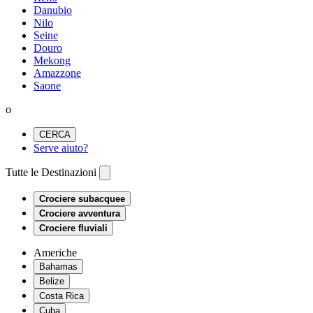
Danubio
Nilo
Seine
Douro
Mekong
Amazzone
Saone
o
CERCA
Serve aiuto?
Tutte le Destinazioni
Crociere subacquee
Crociere avventura
Crociere fluviali
Americhe
Bahamas
Belize
Costa Rica
Cuba