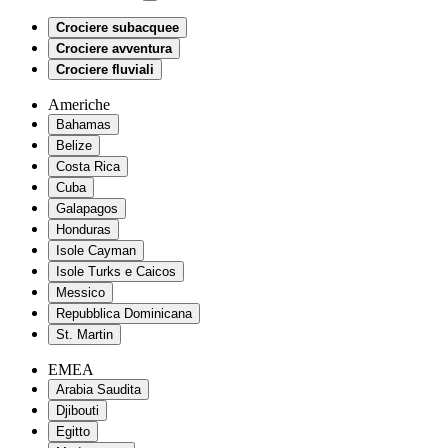
Crociere subacquee
Crociere avventura
Crociere fluviali
Americhe
Bahamas
Belize
Costa Rica
Cuba
Galapagos
Honduras
Isole Cayman
Isole Turks e Caicos
Messico
Repubblica Dominicana
St. Martin
EMEA
Arabia Saudita
Djibouti
Egitto