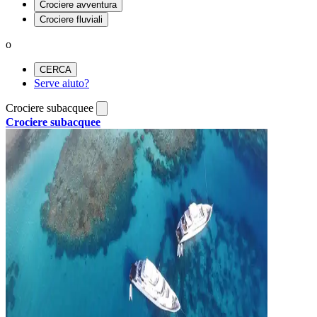
Crociere avventura
Crociere fluviali
o
CERCA
Serve aiuto?
Crociere subacquee
Crociere subacquee