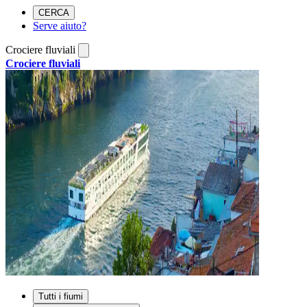
CERCA
Serve aiuto?
Crociere fluviali
Crociere fluviali
Tutti i fiumi