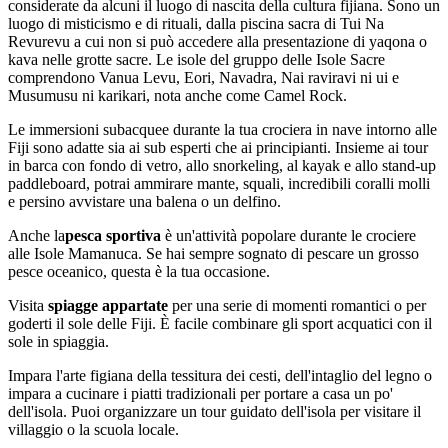
considerate da alcuni il luogo di nascita della cultura fijiana. Sono un
luogo di misticismo e di rituali, dalla piscina sacra di Tui Na
Revurevu a cui non si può accedere alla presentazione di yaqona o
kava nelle grotte sacre. Le isole del gruppo delle Isole Sacre
comprendono Vanua Levu, Eori, Navadra, Nai raviravi ni ui e
Musumusu ni karikari, nota anche come Camel Rock.
Le immersioni subacquee durante la tua crociera in nave intorno alle
Fiji sono adatte sia ai sub esperti che ai principianti. Insieme ai tour
in barca con fondo di vetro, allo snorkeling, al kayak e allo stand-up
paddleboard, potrai ammirare mante, squali, incredibili coralli molli
e persino avvistare una balena o un delfino.
Anche la
pesca sportiva
è un'attività popolare durante le crociere
alle Isole Mamanuca. Se hai sempre sognato di pescare un grosso
pesce oceanico, questa è la tua occasione.
Visita
spiagge appartate
per una serie di momenti romantici o per
goderti il sole delle Fiji. È facile combinare gli sport acquatici con il
sole in spiaggia.
Impara l'arte figiana della tessitura dei cesti, dell'intaglio del legno o
impara a cucinare i piatti tradizionali per portare a casa un po'
dell'isola. Puoi organizzare un tour guidato dell'isola per visitare il
villaggio o la scuola locale.